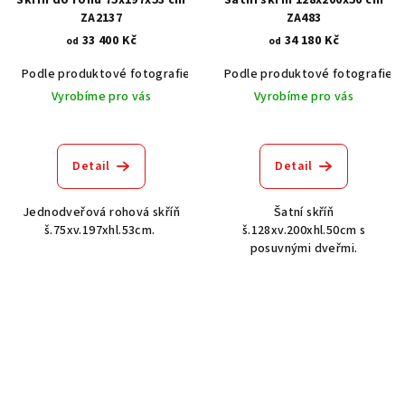
ZA2137
ZA483
33 400 Kč
34 180 Kč
od
od
Podle produktové fotografie
Akát vintage BT1551
Podle produktové fotografie
Dub světlý
Vyrobíme pro vás
Vyrobíme pro vás
Detail
Detail
Jednodveřová rohová skříň
Šatní skříň
š.75xv.197xhl.53cm.
š.128xv.200xhl.50cm s
posuvnými dveřmi.