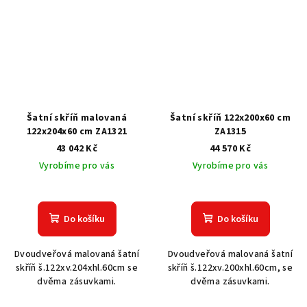
Šatní skříň malovaná
Šatní skříň 122x200x60 cm
122x204x60 cm ZA1321
ZA1315
43 042 Kč
44 570 Kč
Vyrobíme pro vás
Vyrobíme pro vás
Do košíku
Do košíku
Dvoudveřová malovaná šatní
Dvoudveřová malovaná šatní
skříň š.122xv.204xhl.60cm se
skříň š.122xv.200xhl.60cm, se
dvěma zásuvkami.
dvěma zásuvkami.