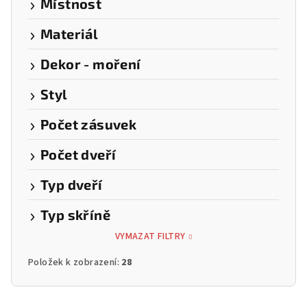
Místnost
Materiál
Dekor - moření
Styl
Počet zásuvek
Počet dveří
Typ dveří
Typ skříně
VYMAZAT FILTRY
Položek k zobrazení:
28
V