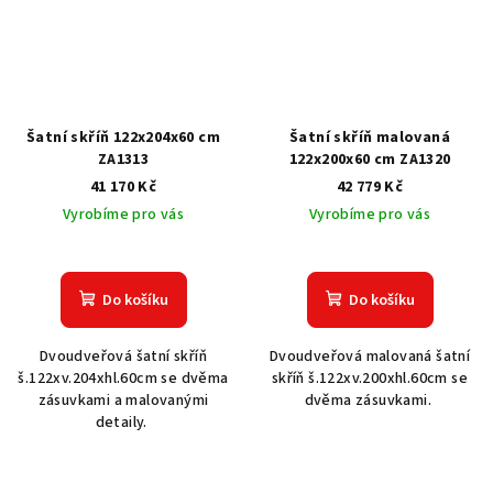
Šatní skříň 122x204x60 cm
Šatní skříň malovaná
ZA1313
122x200x60 cm ZA1320
41 170 Kč
42 779 Kč
Vyrobíme pro vás
Vyrobíme pro vás
Do košíku
Do košíku
Dvoudveřová šatní skříň
Dvoudveřová malovaná šatní
š.122xv.204xhl.60cm se dvěma
skříň š.122xv.200xhl.60cm se
zásuvkami a malovanými
dvěma zásuvkami.
detaily.