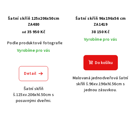
Šatní skříň 125x206x50cm
Šatní skříň 96x196x56 cm
ZA480
ZA1419
35 950 Kč
38 150 Kč
od
Vyrobíme pro vás
Podle produktové fotografie
Akát vintage BT1551
Dub světlý
Vyrobíme pro vás
Do košíku
Detail
Malovaná jednodveřová šatní
skříň š.96xv.196xhl.56cm s
Šatní skříň
jednou zásuvkou.
š.125xv.206xhl.50cm s
posuvnými dveřmi.