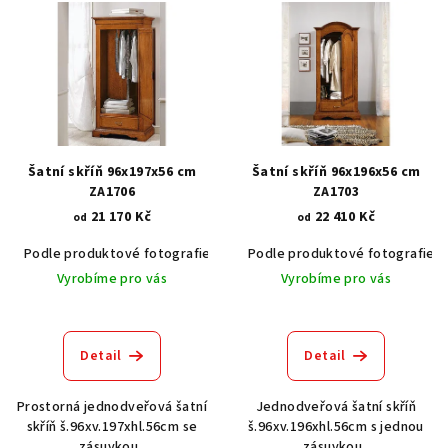
ý
p
i
s
p
r
Šatní skříň 96x197x56 cm
Šatní skříň 96x196x56 cm
o
ZA1706
ZA1703
21 170 Kč
22 410 Kč
d
od
od
u
Podle produktové fotografie
Akát vintage BT1551
Podle produktové fotografie
Dub světlý
k
Vyrobíme pro vás
Vyrobíme pro vás
t
ů
Detail
Detail
Prostorná jednodveřová šatní
Jednodveřová šatní skříň
skříň š.96xv.197xhl.56cm se
š.96xv.196xhl.56cm s jednou
zásuvkou.
zásuvkou.