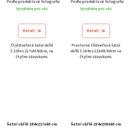
Podle produktové fotografie
Akát vintage BT1551
Podle produktové fotografie
Dub světlý
Vyrobíme pro vás
Vyrobíme pro vás
Detail
Detail
Čtyřdveřová šatní skříň
Prostorná třídveřová šatní
š.235xv.217xhl.60cm, se
skříň š.184xv.223xhl.60cm se
čtyřmi zásuvkami.
čtyřmi zásuvkami.
Šatní skříň 184x217x60 cm
Šatní skříň 234x230x60 cm