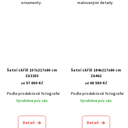
ornamenty.
malovanými detaily.
Šatní skříň 157x217x60 cm
Šatní skříň 184x217x60 cm
ZA3203
ZA462
57 000 Kč
60 580 Kč
od
od
Podle produktové fotografie
Akát vintage BT1551
Podle produktové fotografie
Dub světlý
Vyrobíme pro vás
Vyrobíme pro vás
Průměrné
hodnocení
produktu
Detail
Detail
je