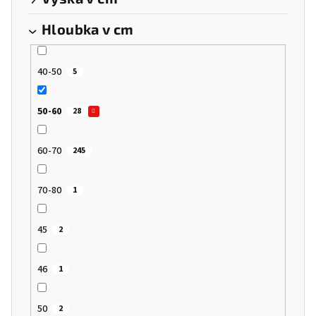
Hloubka v cm
40-50
5
50-60
28
60-70
245
70-80
1
45
2
46
1
50
2