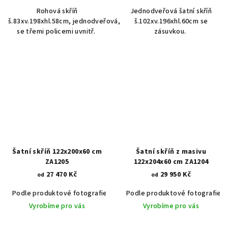
Rohová skříň
Jednodveřová šatní skříň
š.83xv.198xhl.58cm, jednodveřová,
š.102xv.196xhl.60cm se
se třemi policemi uvnitř.
zásuvkou.
Šatní skříň 122x200x60 cm
Šatní skříň z masivu
ZA1205
122x204x60 cm ZA1204
27 470 Kč
29 950 Kč
od
od
Podle produktové fotografie
Akát vintage BT1551
Podle produktové fotografie
Dub světlý
Vyrobíme pro vás
Vyrobíme pro vás