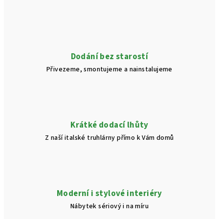
á
d
a
c
í
Dodání bez starostí
p
Přivezeme, smontujeme a nainstalujeme
r
v
k
y
v
Krátké dodací lhůty
ý
Z naší italské truhlárny přímo k Vám domů
p
i
s
u
Moderní i stylové interiéry
Nábytek sériový i na míru