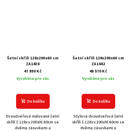
Šatní skříň 128x200x60 cm
Šatní skříň 128x200x60 cm
ZA1438
ZA1442
47 890 Kč
48 570 Kč
Vyrobíme pro vás
Vyrobíme pro vás
Do košíku
Do košíku
Dvoudveřová malovaná šatní
Stylová dvoudveřová šatní
skříň š.128xv.200xhl.60cm se
skříň š.128xv.200xhl.60cm se
dvěma zásuvkami a
dvěma zásuvkami a