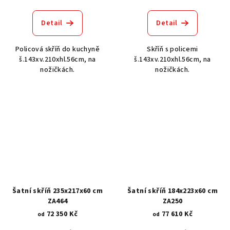
Detail
Detail
Policová skříň do kuchyně
Skříň s policemi
š.143xv.210xhl.56cm, na
š.143xv.210xhl.56cm, na
nožičkách.
nožičkách.
Šatní skříň 235x217x60 cm
Šatní skříň 184x223x60 cm
ZA464
ZA250
72 350 Kč
77 610 Kč
od
od