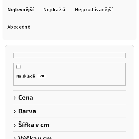
Ř
a
Nejlevnější
Nejdražší
Nejprodávanější
z
e
Abecedně
n
í
p
r
o
Na skladě
28
d
u
k
Cena
t
Barva
ů
Šířka v cm
Výška v cm