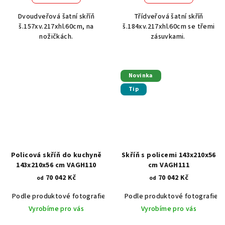
5,0
Dvoudveřová šatní skříň
Třídveřová šatní skříň
z
š.157xv.217xhl.60cm, na
š.184xv.217xhl.60cm se třemi
5
nožičkách.
zásuvkami.
hvězdiček.
Novinka
Tip
Policová skříň do kuchyně
Skříň s policemi 143x210x56
143x210x56 cm VAGH110
cm VAGH111
70 042 Kč
70 042 Kč
od
od
Podle produktové fotografie
Akát vintage BT1551
Podle produktové fotografie
Dub světlý
Vyrobíme pro vás
Vyrobíme pro vás