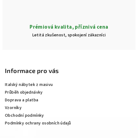
Prémiová kvalita, příznivá cena
Letitá zkušenost, spokojení zákazníci
Z
á
p
Informace pro vás
a
Italský nábytek z masivu
t
Průběh objednávky
í
Doprava a platba
Vzorníky
Obchodní podmínky
Podmínky ochrany osobních údajů