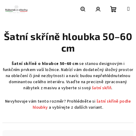
Přejít
na
obsah
Nákupní
Hledat
Přihlášení
Šatní skříně hloubka 50–60
košík
cm
Šatní skříně o hloubce 50–60 cm
se stanou designovým i
funkčním prvkem vaší ložnice. Nabízí vám dodatečný úložný prostor
na oblečení či jiné nezbytnosti a navíc budou nepřehlédnutelnou
dominantou celého interiéru. Vsaďte na precizně zpracovaný
nábytek z masivu a vyberte si svoji
šatní skříň
.
Nevyhovuje vám tento rozměr? Prohlédněte si
šatní skříně podle
hloubky
a vybírejte z dalších variant.