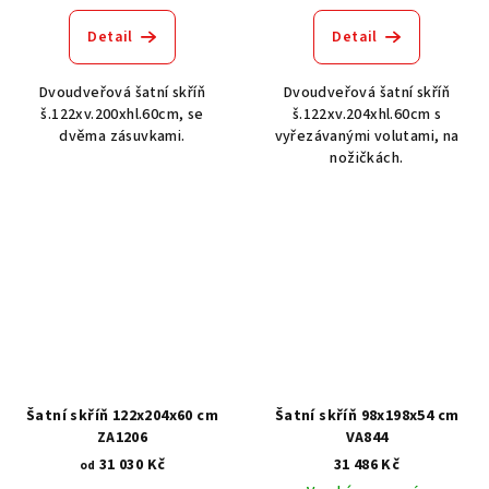
Detail
Detail
Dvoudveřová šatní skříň
Dvoudveřová šatní skříň
š.122xv.200xhl.60cm, se
š.122xv.204xhl.60cm s
dvěma zásuvkami.
vyřezávanými volutami, na
nožičkách.
Šatní skříň 122x204x60 cm
Šatní skříň 98x198x54 cm
ZA1206
VA844
31 030 Kč
31 486 Kč
od