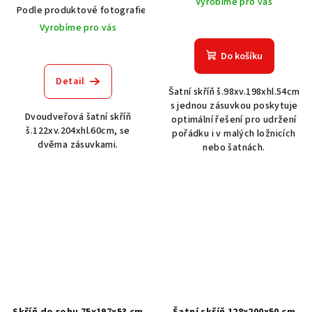
Vyrobíme pro vás
Podle produktové fotografie
Akát vintage BT1551
Dub světlý
Vyrobíme pro vás
Do košíku
Detail
Šatní skříň š.98xv.198xhl.54cm
s jednou zásuvkou poskytuje
Dvoudveřová šatní skříň
optimální řešení pro udržení
š.122xv.204xhl.60cm, se
pořádku i v malých ložnicích
dvěma zásuvkami.
nebo šatnách.
Skříň do rohu 75x197x53 cm
Šatní skříň 128x200x50 cm