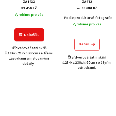
ZA1433
ZA472
83 450 Kč
85 680 Kč
od
Vyrobíme pro vás
Podle produktové fotografie
Vyrobíme pro vás
Do košíku
Detail
Třídveřová šatní skříň
š.184xv.217xhl.60cm se třemi
Čtyřdveřová šatní skříň
zásuvkami a malovanými
š.234xv.230xhl.60cm se čtyřmi
detaily.
zásuvkami.