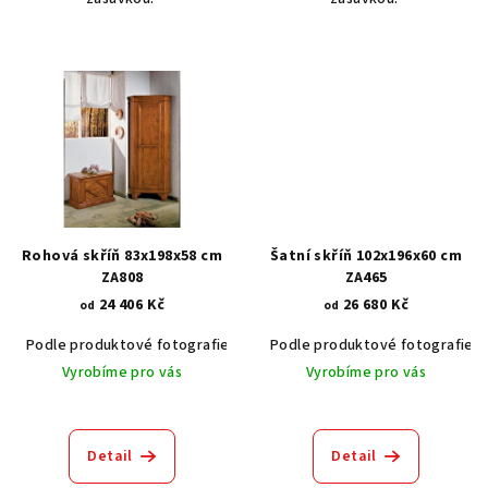
Rohová skříň 83x198x58 cm
Šatní skříň 102x196x60 cm
ZA808
ZA465
24 406 Kč
26 680 Kč
od
od
Podle produktové fotografie
Akát vintage BT1551
Podle produktové fotografie
Dub světlý
Vyrobíme pro vás
Vyrobíme pro vás
Detail
Detail