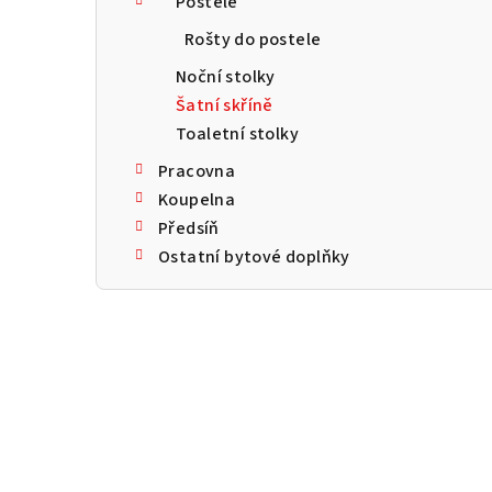
Postele
a
Rošty do postele
n
Noční stolky
n
Šatní skříně
Toaletní stolky
í
Pracovna
p
Koupelna
a
Předsíň
Ostatní bytové doplňky
n
e
l