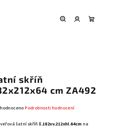
Hledat
Přihlášení
Nákupní
košík
atní skříň
82x212x64 cm ZA492
měrné
hodnoceno
Podrobnosti hodnocení
nocení
duktu
dveřová šatní skříň
š.182xv.212xhl.64cm
na