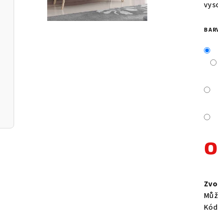
je
vys
0,0
z
BAR
5
hvě
Měr
cen
Zvo
Můž
Kód