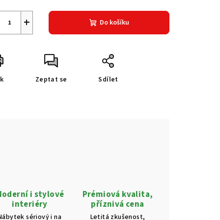
+
Do košíku
sk
Zeptat se
Sdílet
oderní i stylové
Prémiová kvalita,
interiéry
příznivá cena
Nábytek sériový i na
Letitá zkušenost,