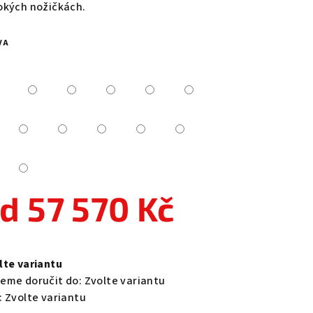
okých nožičkách.
VA
zdiček.
od
57 570 Kč
ná
a:
lte variantu
eme doručit do:
Zvolte variantu
:
Zvolte variantu