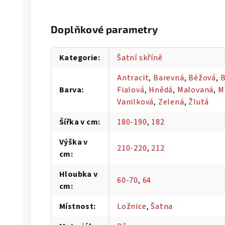
Doplňkové parametry
Kategorie
:
Šatní skříně
Antracit
,
Barevná
,
Béžová
,
B
Barva
:
Fialová
,
Hnědá
,
Malovaná
,
M
Vanilková
,
Zelená
,
Žlutá
Šířka v cm
:
180-190
,
182
Výška v
210-220
,
212
cm
:
Hloubka v
60-70
,
64
cm
:
Místnost
:
Ložnice
,
Šatna