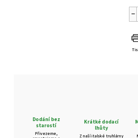
−
Ti
Dodání bez
Krátké dodací
M
starostí
lhůty
Přivezeme,
Z naší italské truhlárny