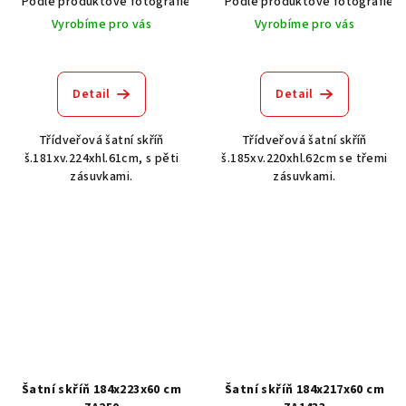
Podle produktové fotografie
Akát vintage BT1551
Podle produktové fotografie
Dub světlý
Vyrobíme pro vás
Vyrobíme pro vás
Detail
Detail
Třídveřová šatní skříň
Třídveřová šatní skříň
š.181xv.224xhl.61cm, s pěti
š.185xv.220xhl.62cm se třemi
zásuvkami.
zásuvkami.
Šatní skříň 184x223x60 cm
Šatní skříň 184x217x60 cm