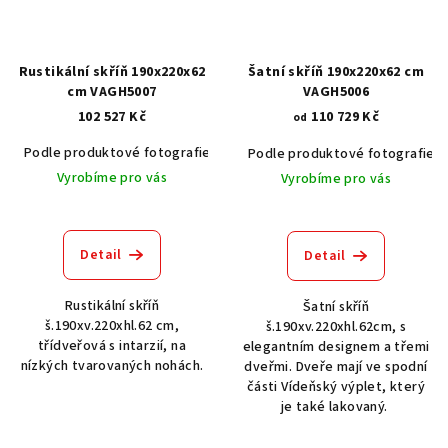
Rustikální skříň 190x220x62
Šatní skříň 190x220x62 cm
cm VAGH5007
VAGH5006
102 527 Kč
110 729 Kč
od
Podle produktové fotografie
Akát vintage BT1551
Dub světlý
Podle produktové fotografie
Vyrobíme pro vás
Vyrobíme pro vás
Detail
Detail
Rustikální skříň
Šatní skříň
š.190xv.220xhl.62 cm,
š.190xv.220xhl.62cm, s
třídveřová s intarzií, na
elegantním designem a třemi
nízkých tvarovaných nohách.
dveřmi. Dveře mají ve spodní
části Vídeňský výplet, který
je také lakovaný.