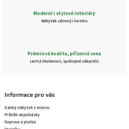
u
Moderní i stylové interiéry
Nábytek sériový i na míru
Prémiová kvalita, příznivá cena
Letitá zkušenost, spokojení zákazníci
Z
á
p
Informace pro vás
a
Italský nábytek z masivu
t
Průběh objednávky
í
Doprava a platba