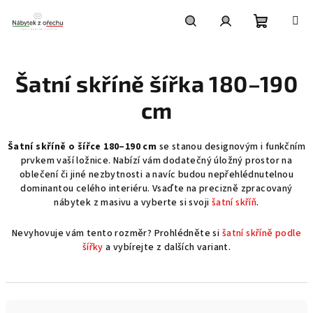
Přejít
na
obsah
Nákupní
Hledat
Přihlášení
Šatní skříně šířka 180–190
košík
cm
Šatní skříně o šířce 180–190 cm
se stanou designovým i funkčním
prvkem vaší ložnice. Nabízí vám dodatečný úložný prostor na
oblečení či jiné nezbytnosti a navíc budou nepřehlédnutelnou
dominantou celého interiéru. Vsaďte na precizně zpracovaný
nábytek z masivu a vyberte si svoji
šatní skříň
.
Nevyhovuje vám tento rozměr? Prohlédněte si
šatní skříně podle
šířky
a vybírejte z dalších variant.