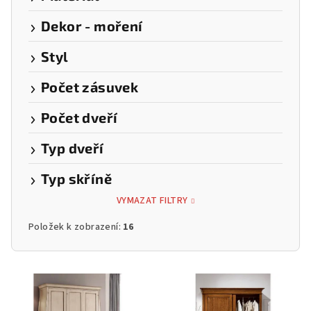
Dekor - moření
Styl
Počet zásuvek
Počet dveří
Typ dveří
Typ skříně
VYMAZAT FILTRY
Položek k zobrazení:
16
V
ý
p