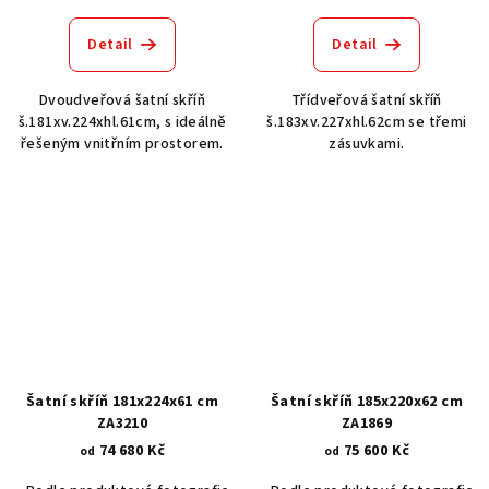
Detail
Detail
Dvoudveřová šatní skříň
Třídveřová šatní skříň
š.181xv.224xhl.61cm, s ideálně
š.183xv.227xhl.62cm se třemi
řešeným vnitřním prostorem.
zásuvkami.
Šatní skříň 181x224x61 cm
Šatní skříň 185x220x62 cm
ZA3210
ZA1869
74 680 Kč
75 600 Kč
od
od