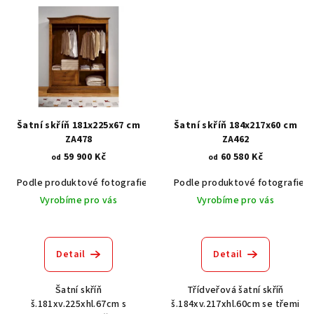
Šatní skříň 181x225x67 cm
Šatní skříň 184x217x60 cm
ZA478
ZA462
59 900 Kč
60 580 Kč
od
od
Podle produktové fotografie
Akát vintage BT1551
Podle produktové fotografie
Dub světlý
Vyrobíme pro vás
Vyrobíme pro vás
Průměrné
hodnocení
produktu
Detail
Detail
je
5,0
Šatní skříň
Třídveřová šatní skříň
z
š.181xv.225xhl.67cm s
š.184xv.217xhl.60cm se třemi
5