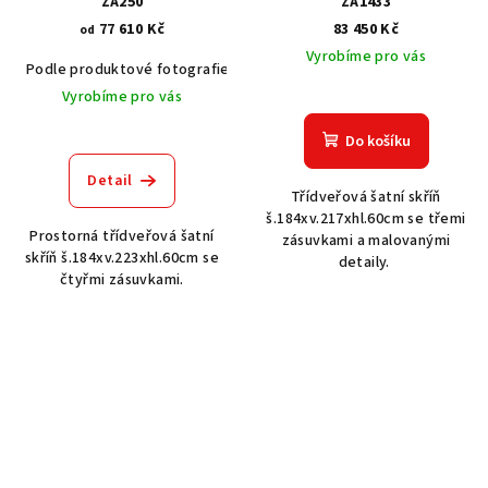
ZA250
ZA1433
77 610 Kč
83 450 Kč
od
Vyrobíme pro vás
Podle produktové fotografie
Akát vintage BT1551
Dub světlý
Vyrobíme pro vás
Do košíku
Detail
Třídveřová šatní skříň
š.184xv.217xhl.60cm se třemi
Prostorná třídveřová šatní
zásuvkami a malovanými
skříň š.184xv.223xhl.60cm se
detaily.
čtyřmi zásuvkami.