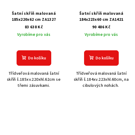
Šatní skříň malovaná
Šatní skříň malovaná
185x220x62 cm ZA1327
184x223x60 cm ZA1421
83 638 Kč
90 486 Kč
Vyrobíme pro vás
Vyrobíme pro vás
Do košíku
Do košíku
Třídveřová malovaná šatní
Třídveřová malovaná šatní
skříň š.185xv.220xhl.62cm se
skříň š.184xv.223xhl.60cm, na
třemi zásuvkami.
cibulových nohách.