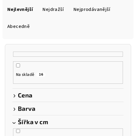
Ř
a
Nejlevnější
Nejdražší
Nejprodávanější
z
e
Abecedně
n
í
p
r
o
Na skladě
16
d
u
k
Cena
t
Barva
ů
Šířka v cm