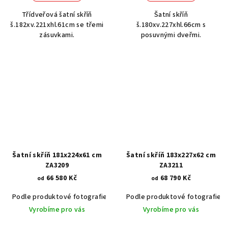
Třídveřová šatní skříň
Šatní skříň
š.182xv.221xhl.61cm se třemi
š.180xv.227xhl.66cm s
zásuvkami.
posuvnými dveřmi.
Šatní skříň 181x224x61 cm
Šatní skříň 183x227x62 cm
ZA3209
ZA3211
66 580 Kč
68 790 Kč
od
od
Podle produktové fotografie
Akát vintage BT1551
Podle produktové fotografie
Dub světlý
Vyrobíme pro vás
Vyrobíme pro vás