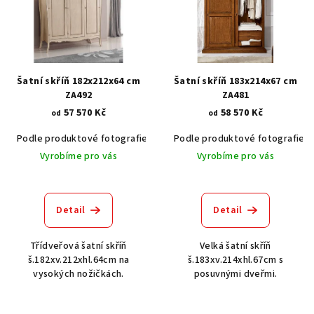
i
s
p
r
Šatní skříň 182x212x64 cm
Šatní skříň 183x214x67 cm
o
ZA492
ZA481
57 570 Kč
58 570 Kč
d
od
od
u
Podle produktové fotografie
Akát vintage BT1551
Podle produktové fotografie
Dub světlý
k
Vyrobíme pro vás
Vyrobíme pro vás
t
ů
Detail
Detail
Třídveřová šatní skříň
Velká šatní skříň
š.182xv.212xhl.64cm na
š.183xv.214xhl.67cm s
vysokých nožičkách.
posuvnými dveřmi.