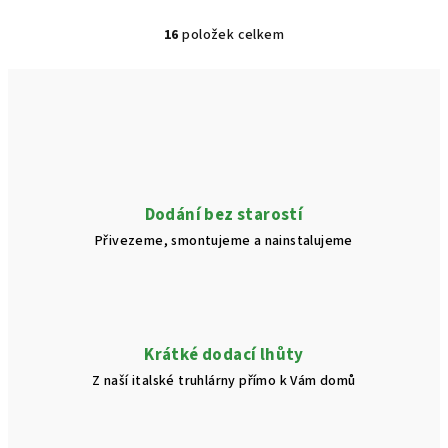
16
položek celkem
O
v
l
á
d
a
c
í
Dodání bez starostí
p
Přivezeme, smontujeme a nainstalujeme
r
v
k
y
v
Krátké dodací lhůty
ý
Z naší italské truhlárny přímo k Vám domů
p
i
s