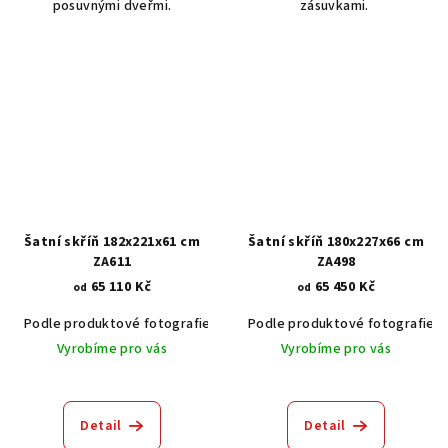
posuvnými dveřmi.
zásuvkami.
hvězdiček.
Šatní skříň 182x221x61 cm
Šatní skříň 180x227x66 cm
ZA611
ZA498
65 110 Kč
65 450 Kč
od
od
Podle produktové fotografie
Akát vintage BT1551
Podle produktové fotografie
Dub světlý
Vyrobíme pro vás
Vyrobíme pro vás
Detail
Detail