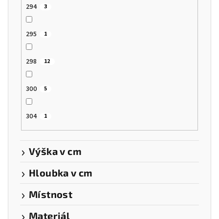
294
3
295
1
298
12
300
5
304
1
Výška v cm
Hloubka v cm
Místnost
Materiál