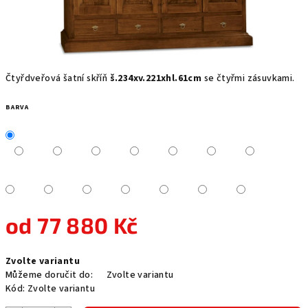
Čtyřdveřová šatní skříň
š.234xv.221xhl.61cm
se čtyřmi zásuvkami.
BARVA
od
77 880 Kč
Měrná
Zvolte variantu
cena:
Můžeme doručit do:
Zvolte variantu
Kód:
Zvolte variantu