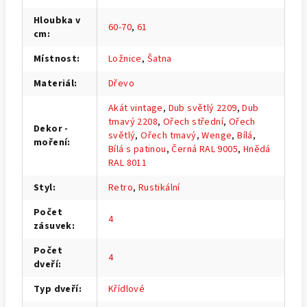
Hloubka v
60-70
,
61
cm
:
Místnost
:
Ložnice
,
Šatna
Materiál
:
Dřevo
Akát vintage
,
Dub světlý 2209
,
Dub
tmavý 2208
,
Ořech střední
,
Ořech
Dekor -
světlý
,
Ořech tmavý
,
Wenge
,
Bílá
,
moření
:
Bílá s patinou
,
Černá RAL 9005
,
Hnědá
RAL 8011
Styl
:
Retro
,
Rustikální
Počet
4
zásuvek
:
Počet
4
dveří
:
Typ dveří
:
Křídlové