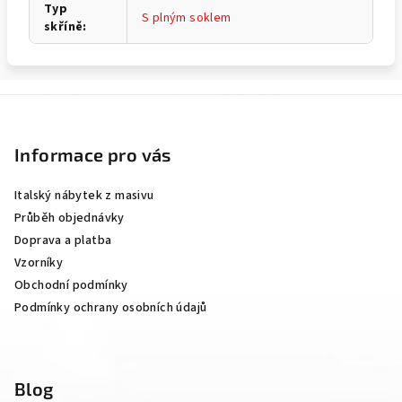
Typ
S plným soklem
skříně
:
Z
á
p
Informace pro vás
a
Italský nábytek z masivu
t
Průběh objednávky
í
Doprava a platba
Vzorníky
Obchodní podmínky
Podmínky ochrany osobních údajů
Blog