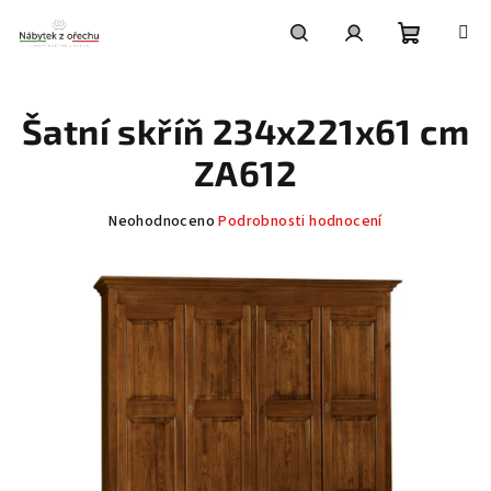
Přejít
na
obsah
Nákupní
Hledat
Přihlášení
Šatní skříň 234x221x61 cm
košík
ZA612
Průměrné
Neohodnoceno
Podrobnosti hodnocení
hodnocení
produktu
je
0,0
z
5
hvězdiček.