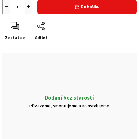
−
+
Do košíku
Zeptat se
Sdílet
Dodání bez starostí
Přivezeme, smontujeme a nainstalujeme