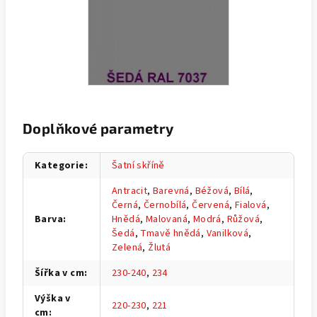
Doplňkové parametry
Kategorie
:
Šatní skříně
Antracit
,
Barevná
,
Béžová
,
Bílá
,
Černá
,
Černobílá
,
Červená
,
Fialová
,
Barva
:
Hnědá
,
Malovaná
,
Modrá
,
Růžová
,
Šedá
,
Tmavě hnědá
,
Vanilková
,
Zelená
,
Žlutá
Šířka v cm
:
230-240
,
234
Výška v
220-230
,
221
cm
: