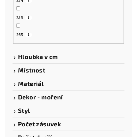
254
1
255
7
265
1
Hloubka v cm
Místnost
Materiál
Dekor - moření
Styl
Počet zásuvek