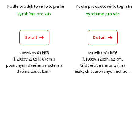
Podle produktové fotografie
Akát vintage BT1551
Podle produktové fotografie
Dub světlý
Vyrobíme pro vás
Vyrobíme pro vás
Detail
Detail
Šatníková skříň
Rustikální skříň
š.200xv.230xhl.67cm s
š.190xv.220xhl.62 cm,
posuvnými dveřmi se sklem a
třídveřová s intarzií, na
dvěma zásuvkami.
nízkých tvarovaných nohách.