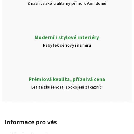
Z naší italské truhlárny přímo k Vám domů
p
i
s
u
Moderní i stylové interiéry
Nábytek sériový i na míru
Prémiová kvalita, příznivá cena
Letitá zkušenost, spokojení zákazníci
Z
á
p
Informace pro vás
a