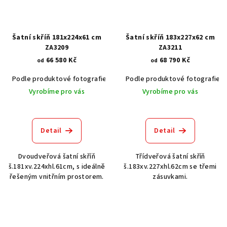
Šatní skříň 181x224x61 cm
Šatní skříň 183x227x62 cm
ZA3209
ZA3211
66 580 Kč
68 790 Kč
od
od
Podle produktové fotografie
Akát vintage BT1551
Podle produktové fotografie
Dub světlý
Vyrobíme pro vás
Vyrobíme pro vás
Detail
Detail
Dvoudveřová šatní skříň
Třídveřová šatní skříň
š.181xv.224xhl.61cm, s ideálně
š.183xv.227xhl.62cm se třemi
řešeným vnitřním prostorem.
zásuvkami.