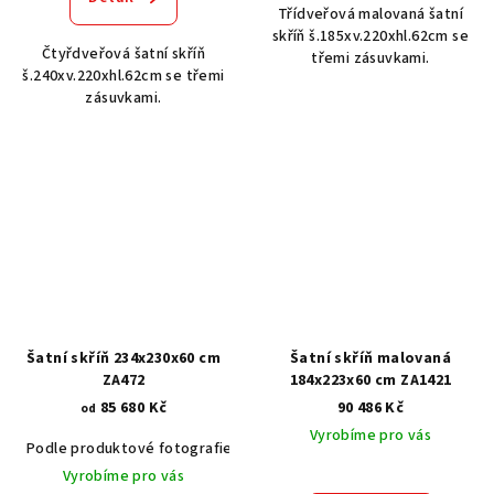
Třídveřová malovaná šatní
skříň š.185xv.220xhl.62cm se
Čtyřdveřová šatní skříň
třemi zásuvkami.
š.240xv.220xhl.62cm se třemi
zásuvkami.
Šatní skříň 234x230x60 cm
Šatní skříň malovaná
ZA472
184x223x60 cm ZA1421
85 680 Kč
90 486 Kč
od
Vyrobíme pro vás
Podle produktové fotografie
Akát vintage BT1551
Dub světlý
Vyrobíme pro vás