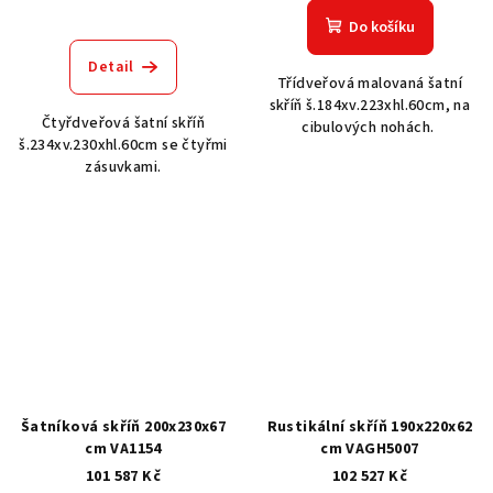
Do košíku
Detail
Třídveřová malovaná šatní
skříň š.184xv.223xhl.60cm, na
Čtyřdveřová šatní skříň
cibulových nohách.
š.234xv.230xhl.60cm se čtyřmi
zásuvkami.
Šatníková skříň 200x230x67
Rustikální skříň 190x220x62
cm VA1154
cm VAGH5007
101 587 Kč
102 527 Kč