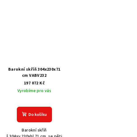
Barokní skříň 304x230x71
cm VABV232
197 072 Kč
Vyrobíme pro vás
Do košíku
Barokní skříň
š.304xv.230xhl.71 cm, se pěti