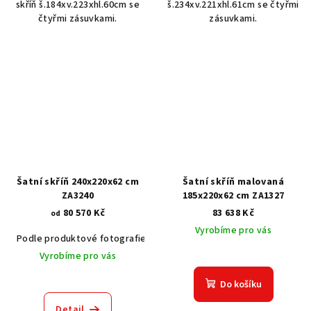
skříň š.184xv.223xhl.60cm se
š.234xv.221xhl.61cm se čtyřmi
čtyřmi zásuvkami.
zásuvkami.
Šatní skříň 240x220x62 cm
Šatní skříň malovaná
ZA3240
185x220x62 cm ZA1327
80 570 Kč
83 638 Kč
od
Vyrobíme pro vás
Podle produktové fotografie
Bílá
Bílá s patinou BT9001-A6
Č
Vyrobíme pro vás
Do košíku
Detail