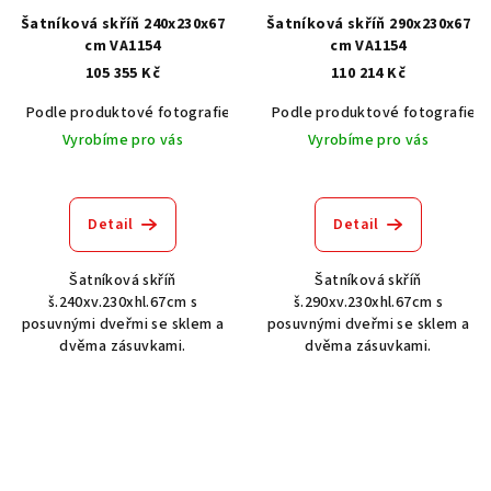
Šatníková skříň 240x230x67
Šatníková skříň 290x230x67
cm VA1154
cm VA1154
105 355 Kč
110 214 Kč
Podle produktové fotografie
Akát vintage BT1551
Podle produktové fotografie
Dub světlý
Vyrobíme pro vás
Vyrobíme pro vás
Detail
Detail
Šatníková skříň
Šatníková skříň
š.240xv.230xhl.67cm s
š.290xv.230xhl.67cm s
posuvnými dveřmi se sklem a
posuvnými dveřmi se sklem a
dvěma zásuvkami.
dvěma zásuvkami.