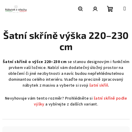
Přejít
na
obsah
Nákupní
Hledat
Přihlášení
Šatní skříně výška 220–230
košík
cm
Šatní skříně o výšce 220–230 cm
se stanou designovým i funkčním
prvkem vaší ložnice. Nabízí vám dodatečný úložný prostor na
oblečení či jiné nezbytnosti a navíc budou nepřehlédnutelnou
dominantou celého interiéru. Vsaďte na precizně zpracovaný
nábytek z masivu a vyberte si svoji
šatní skříň
.
Nevyhovuje vám tento rozměr? Prohlédněte si
šatní skříně podle
výšky
a vybírejte z dalších variant.