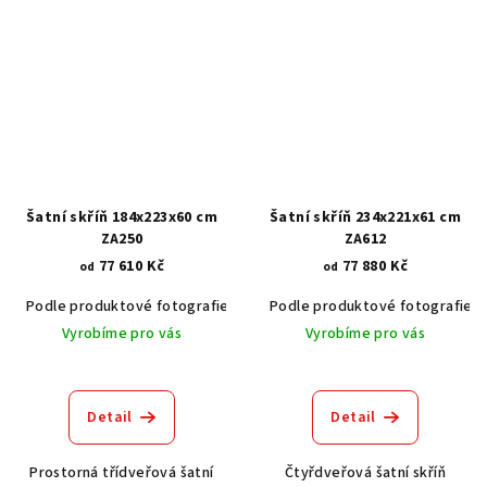
Šatní skříň 184x223x60 cm
Šatní skříň 234x221x61 cm
ZA250
ZA612
77 610 Kč
77 880 Kč
od
od
Podle produktové fotografie
Akát vintage BT1551
Podle produktové fotografie
Dub světlý
Vyrobíme pro vás
Vyrobíme pro vás
Detail
Detail
Prostorná třídveřová šatní
Čtyřdveřová šatní skříň