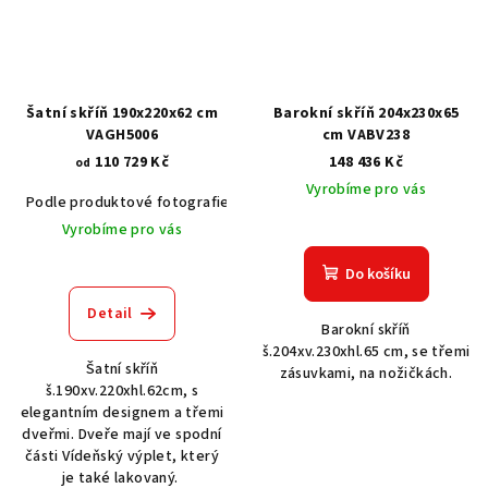
Šatní skříň 190x220x62 cm
Barokní skříň 204x230x65
VAGH5006
cm VABV238
110 729 Kč
148 436 Kč
od
Vyrobíme pro vás
Podle produktové fotografie
Bílá
Bílá s patinou BT9001-A6
Č
Vyrobíme pro vás
Do košíku
Detail
Barokní skříň
š.204xv.230xhl.65 cm, se třemi
Šatní skříň
zásuvkami, na nožičkách.
š.190xv.220xhl.62cm, s
elegantním designem a třemi
dveřmi. Dveře mají ve spodní
části Vídeňský výplet, který
je také lakovaný.