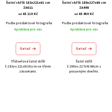
Šatní skříň 182x221x61 cm
Šatní skříň 180x227x66 cm
ZA611
ZA498
65 110 Kč
65 450 Kč
od
od
Podle produktové fotografie
Akát vintage BT1551
Podle produktové fotografie
Dub světlý
Vyrobíme pro vás
Vyrobíme pro vás
Detail
Detail
Třídveřová šatní skříň
Šatní skříň
š.182xv.221xhl.61cm se třemi
š.180xv.227xhl.66cm s
zásuvkami.
posuvnými dveřmi.