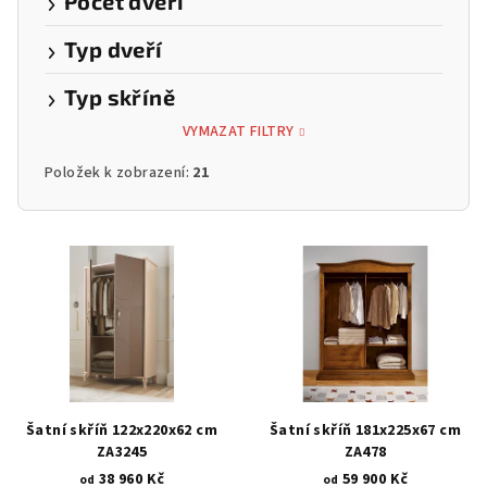
Počet dveří
Typ dveří
Typ skříně
VYMAZAT FILTRY
Položek k zobrazení:
21
V
ý
p
i
s
p
r
Šatní skříň 122x220x62 cm
Šatní skříň 181x225x67 cm
o
ZA3245
ZA478
38 960 Kč
59 900 Kč
d
od
od