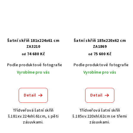
Šatní skříň 181x224x61 cm
Šatní skříň 185x220x62 cm
ZA3210
ZA1869
74 680 Kč
75 600 Kč
od
od
Podle produktové fotografie
Akát vintage BT1551
Podle produktové fotografie
Dub světlý
Vyrobíme pro vás
Vyrobíme pro vás
Detail
Detail
Třídveřová šatní skříň
Třídveřová šatní skříň
š.181xv.224xhl.61cm, s pěti
š.185xv.220xhl.62cm se třemi
zásuvkami.
zásuvkami.