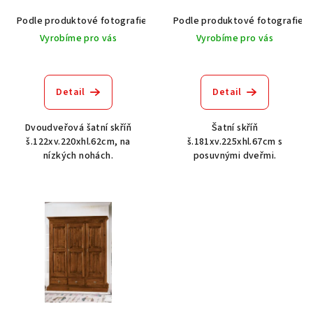
u
Podle produktové fotografie
Bílá
Podle produktové fotografie
Bílá s patinou BT9001-A6
Č
k
Vyrobíme pro vás
Vyrobíme pro vás
t
ů
Detail
Detail
Dvoudveřová šatní skříň
Šatní skříň
š.122xv.220xhl.62cm, na
š.181xv.225xhl.67cm s
nízkých nohách.
posuvnými dveřmi.