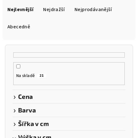
Ř
a
Nejlevnější
Nejdražší
Nejprodávanější
z
e
Abecedně
n
í
p
r
o
Na skladě
21
d
u
k
Cena
t
Barva
ů
Šířka v cm
Výška v cm