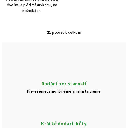
dveřmi a pěti zásuvkami, na
nožičkách.
21
položek celkem
O
v
l
á
d
a
c
í
Dodání bez starostí
p
Přivezeme, smontujeme a nainstalujeme
r
v
k
y
v
Krátké dodací lhůty
ý