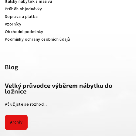
Italský nábytek z masivu
t
Průběh objednávky
í
Doprava a platba
Vzorníky
Obchodní podmínky
Podmínky ochrany osobních údajů
Blog
Velký průvodce výběrem nábytku do
ložnice
Ať už jste se rozhod...
Archiv