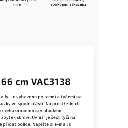
Nábytek sériový i na
Letitá zkušenost,
míru
spokojení zákazníci
x66 cm VAC3138
taily. Je vybavena policemi a tyčemi na
suvky ve spodní části. Na prostředních
 černého ornamentu v hladkém
bytek skříně. Uvnitř je šest tyčí na
řidat police. Napište si e-mail s