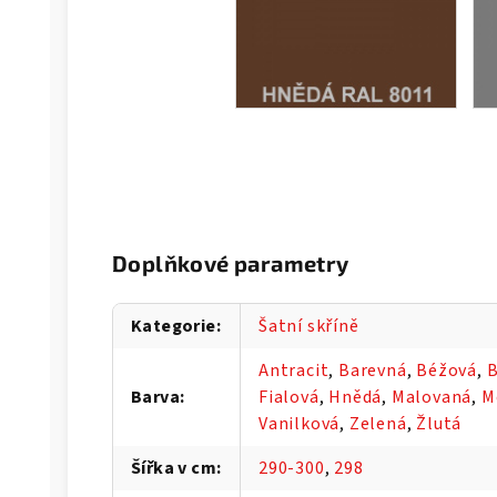
Doplňkové parametry
Kategorie
:
Šatní skříně
Antracit
,
Barevná
,
Béžová
,
B
Barva
:
Fialová
,
Hnědá
,
Malovaná
,
M
Vanilková
,
Zelená
,
Žlutá
Šířka v cm
:
290-300
,
298