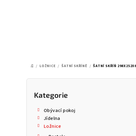
Přejít
na
obsah
/
LOŽNICE
/
ŠATNÍ SKŘÍNĚ
/
ŠATNÍ SKŘÍŇ 298X252X
DOMŮ
P
o
Kategorie
Přeskočit
kategorie
s
Obývací pokoj
t
Jídelna
Ložnice
r