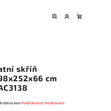
Hledat
Přihlášení
Nákupní
košík
atní skříň
98x252x66 cm
AC3138
měrné
hodnoceno
Podrobnosti hodnocení
nocení