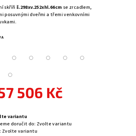
duktu
ní skříň
š.298xv.252xhl.66cm
se zrcadlem,
mi posuvnými dveřmi a třemi venkovními
uvkami.
VA
zdiček.
57 506 Kč
ná
a:
lte variantu
eme doručit do:
Zvolte variantu
:
Zvolte variantu