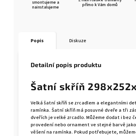
Z naší italské truhlárny
smontujeme a
přímo k Vám domů
nainstalujeme
Popis
Diskuze
Detailní popis produktu
Šatní skříň 298x252
Velká šatní skříň se zrcadlem a elegantními de
ramínka. Šatní skříň má posuvné dveře a tři zá
dveřích je velké zrcadlo. Můžeme dodat i bez
provedení nebo ornament ve stejné barvě jako z
věšení na ramínka. Pokud potřebujete, můžeme p