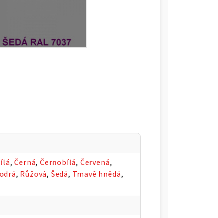
ílá
,
Černá
,
Černobílá
,
Červená
,
odrá
,
Růžová
,
Šedá
,
Tmavě hnědá
,