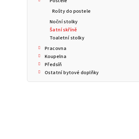
Postele
a
Rošty do postele
n
Noční stolky
n
Šatní skříně
Toaletní stolky
í
Pracovna
p
Koupelna
a
Předsíň
Ostatní bytové doplňky
n
e
l