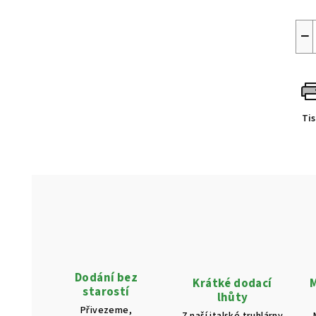
−
Ti
Dodání bez
Krátké dodací
M
starostí
lhůty
Přivezeme,