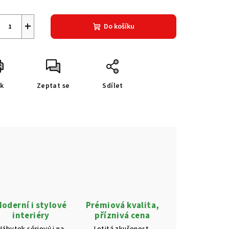
+
Do košíku
sk
Zeptat se
Sdílet
oderní i stylové
Prémiová kvalita,
interiéry
příznivá cena