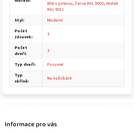
moření
:
Bílá s patinou
,
Černá RAL 9005
,
Hnědá
RAL 8011
Styl
:
Moderní
Počet
3
zásuvek
:
Počet
3
dveří
:
Typ dveří
:
Posuvné
Typ
Na nožičkách
skříně
:
Z
á
p
Informace pro vás
a