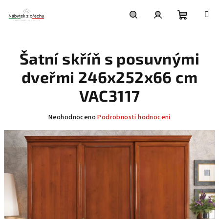
Přejít
na
obsah
Nákupní
Hledat
Přihlášení
Šatní skříň s posuvnými
košík
dveřmi 246x252x66 cm
VAC3117
Průměrné
Neohodnoceno
Podrobnosti hodnocení
hodnocení
produktu
je
0,0
z
5
hvězdiček.