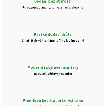
Dodání bez starostí
Přivezeme, smontujeme a nainstalujeme
Krátké dodací lhůty
Z naší italské truhlárny přímo k Vám domů
Moderní i stylové interiéry
Nábytek sériový i na míru
Prémiová kvalita, příznivá cena