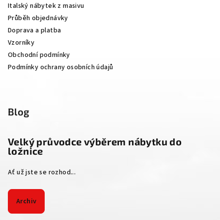
Italský nábytek z masivu
t
Průběh objednávky
í
Doprava a platba
Vzorníky
Obchodní podmínky
Podmínky ochrany osobních údajů
Blog
Velký průvodce výběrem nábytku do
ložnice
Ať už jste se rozhod...
Archiv