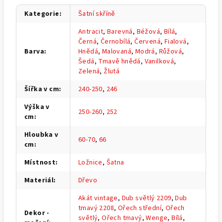
Kategorie
:
Šatní skříně
Antracit
,
Barevná
,
Béžová
,
Bílá
,
Černá
,
Černobílá
,
Červená
,
Fialová
,
Barva
:
Hnědá
,
Malovaná
,
Modrá
,
Růžová
,
Šedá
,
Tmavě hnědá
,
Vanilková
,
Zelená
,
Žlutá
Šířka v cm
:
240-250
,
246
Výška v
250-260
,
252
cm
:
Hloubka v
60-70
,
66
cm
:
Místnost
:
Ložnice
,
Šatna
Materiál
:
Dřevo
Akát vintage
,
Dub světlý 2209
,
Dub
tmavý 2208
,
Ořech střední
,
Ořech
Dekor -
světlý
,
Ořech tmavý
,
Wenge
,
Bílá
,