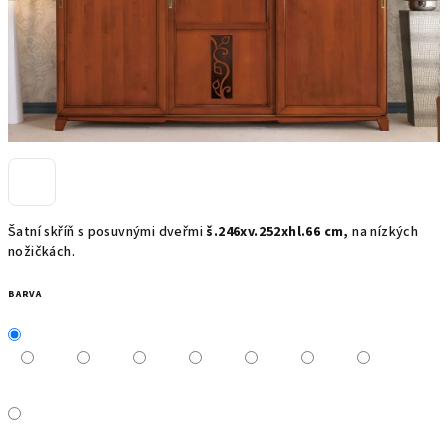
Šatní skříň s posuvnými dveřmi
š.246xv.252xhl.66 cm,
na nízkých
nožičkách.
BARVA