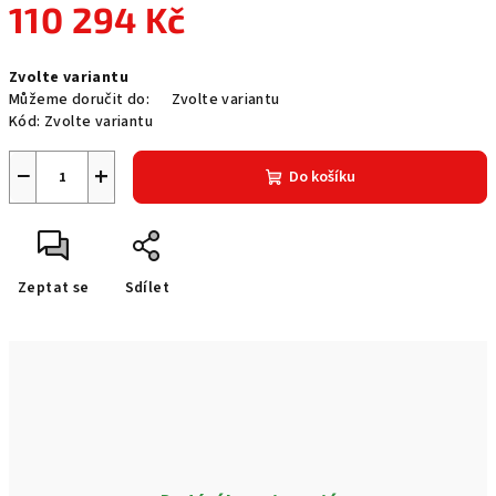
110 294 Kč
Měrná
Zvolte variantu
cena:
Můžeme doručit do:
Zvolte variantu
Kód:
Zvolte variantu
−
+
Do košíku
Zeptat se
Sdílet