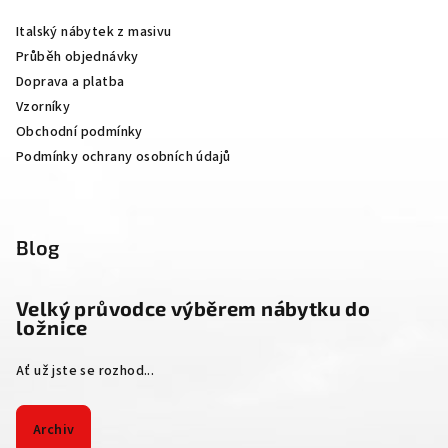
a
Italský nábytek z masivu
t
Průběh objednávky
í
Doprava a platba
Vzorníky
Obchodní podmínky
Podmínky ochrany osobních údajů
Blog
Velký průvodce výběrem nábytku do
ložnice
Ať už jste se rozhod...
Archiv