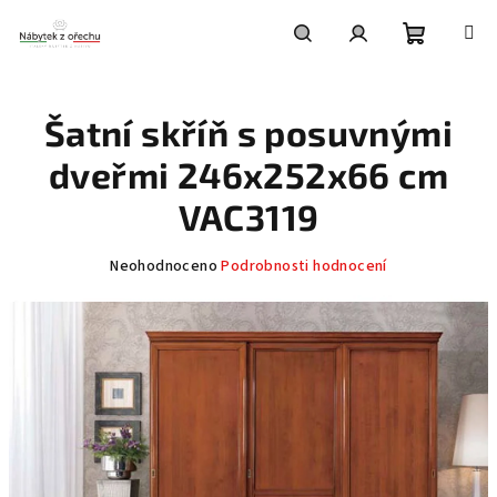
Přejít
na
obsah
Nákupní
Hledat
Přihlášení
Šatní skříň s posuvnými
košík
dveřmi 246x252x66 cm
VAC3119
Průměrné
Neohodnoceno
Podrobnosti hodnocení
hodnocení
produktu
je
0,0
z
5
hvězdiček.