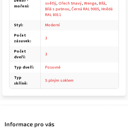
Dekor -
světlý
,
Ořech tmavý
,
Wenge
,
Bílá
,
moření
:
Bílá s patinou
,
Černá RAL 9005
,
Hnědá
RAL 8011
Styl
:
Moderní
Počet
3
zásuvek
:
Počet
3
dveří
:
Typ dveří
:
Posuvné
Typ
S plným soklem
skříně
:
Z
á
p
Informace pro vás