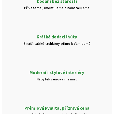
Dodání bez starostí
Přivezeme, smontujeme a nainstalujeme
Krátké dodací lhůty
Z naší italské truhlárny přímo k Vám domů
Moderní i stylové interiéry
Nábytek sériový i na míru
Prémiová kvalita, příznivá cena