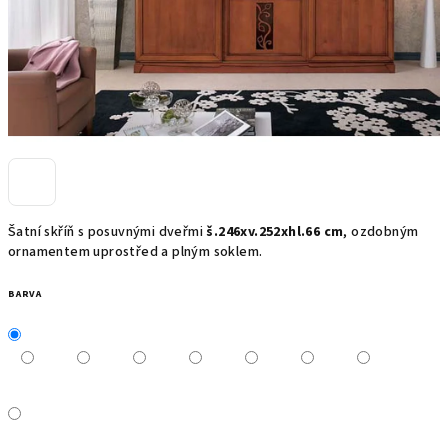
Šatní skříň s posuvnými dveřmi
š.246xv.252xhl.66 cm
, ozdobným
ornamentem uprostřed a plným soklem.
BARVA