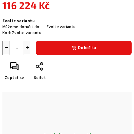
116 224 Kč
Měrná
Zvolte variantu
cena:
Můžeme doručit do:
Zvolte variantu
Kód:
Zvolte variantu
−
+
Do košíku
Zeptat se
Sdílet