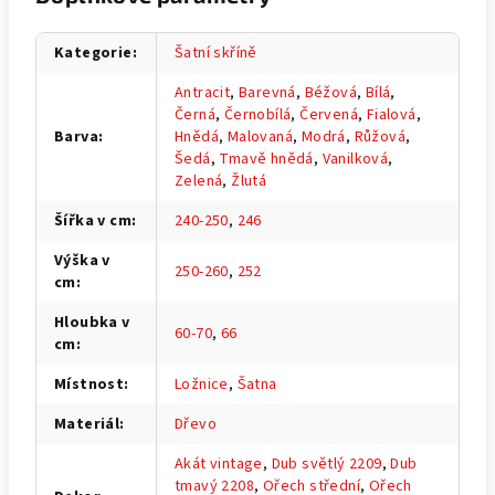
Kategorie
:
Šatní skříně
Antracit
,
Barevná
,
Béžová
,
Bílá
,
Černá
,
Černobílá
,
Červená
,
Fialová
,
Barva
:
Hnědá
,
Malovaná
,
Modrá
,
Růžová
,
Šedá
,
Tmavě hnědá
,
Vanilková
,
Zelená
,
Žlutá
Šířka v cm
:
240-250
,
246
Výška v
250-260
,
252
cm
:
Hloubka v
60-70
,
66
cm
:
Místnost
:
Ložnice
,
Šatna
Materiál
:
Dřevo
Akát vintage
,
Dub světlý 2209
,
Dub
tmavý 2208
,
Ořech střední
,
Ořech