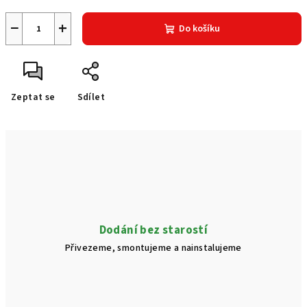
−
+
Do košíku
Zeptat se
Sdílet
Dodání bez starostí
Přivezeme, smontujeme a nainstalujeme