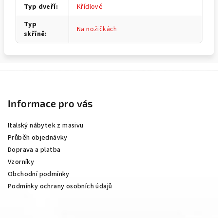
Typ dveří
:
Křídlové
Typ
Na nožičkách
skříně
:
Z
á
p
Informace pro vás
a
Italský nábytek z masivu
t
Průběh objednávky
í
Doprava a platba
Vzorníky
Obchodní podmínky
Podmínky ochrany osobních údajů