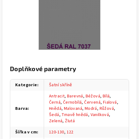
Doplňkové parametry
Kategorie
:
Šatní skříně
Antracit
,
Barevná
,
Béžová
,
Bílá
,
Černá
,
Černobílá
,
Červená
,
Fialová
,
Barva
:
Hnědá
,
Malovaná
,
Modrá
,
Růžová
,
Šedá
,
Tmavě hnědá
,
Vanilková
,
Zelená
,
Žlutá
Šířka v cm
:
120-130
,
122