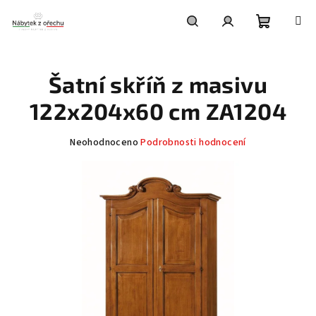
Přejít
na
obsah
Nákupní
Hledat
Přihlášení
Šatní skříň z masivu
košík
122x204x60 cm ZA1204
Průměrné
Neohodnoceno
Podrobnosti hodnocení
hodnocení
produktu
je
0,0
z
5
hvězdiček.