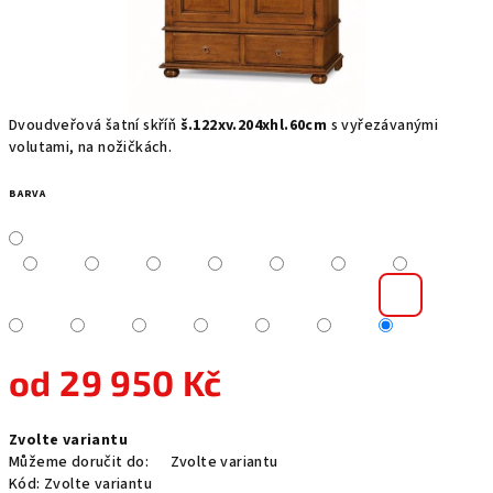
Dvoudveřová šatní skříň
š.122xv.204xhl.60cm
s vyřezávanými
volutami, na nožičkách.
BARVA
od
29 950 Kč
Měrná
Zvolte variantu
cena:
Můžeme doručit do:
Zvolte variantu
Kód:
Zvolte variantu