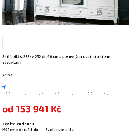
Skříň bílá š.298xv.252xhl.66 cm s posuvnými dveřmi a třemi
zásuvkami.
BARVA
od
153 941 Kč
Měrná
Zvolte variantu
cena:
Můžeme doručit do:
Zvolte variantu