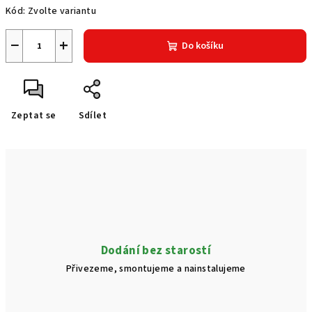
Kód:
Zvolte variantu
−
+
Do košíku
Zeptat se
Sdílet
Dodání bez starostí
Přivezeme, smontujeme a nainstalujeme