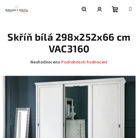
Přejít
na
obsah
Nákupní
Hledat
Přihlášení
Skříň bílá 298x252x66 cm
košík
VAC3160
Průměrné
Neohodnoceno
Podrobnosti hodnocení
hodnocení
produktu
je
0,0
z
5
hvězdiček.