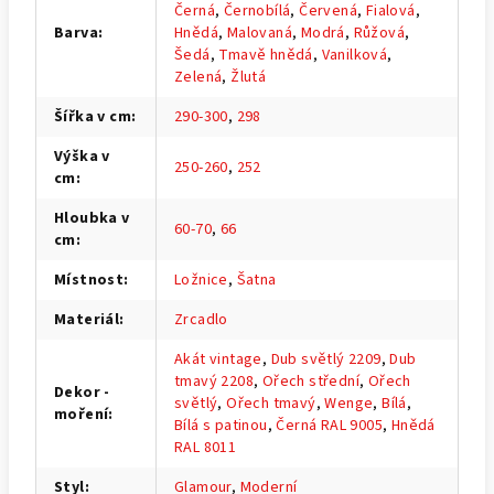
Černá
,
Černobílá
,
Červená
,
Fialová
,
Barva
:
Hnědá
,
Malovaná
,
Modrá
,
Růžová
,
Šedá
,
Tmavě hnědá
,
Vanilková
,
Zelená
,
Žlutá
Šířka v cm
:
290-300
,
298
Výška v
250-260
,
252
cm
:
Hloubka v
60-70
,
66
cm
:
Místnost
:
Ložnice
,
Šatna
Materiál
:
Zrcadlo
Akát vintage
,
Dub světlý 2209
,
Dub
tmavý 2208
,
Ořech střední
,
Ořech
Dekor -
světlý
,
Ořech tmavý
,
Wenge
,
Bílá
,
moření
:
Bílá s patinou
,
Černá RAL 9005
,
Hnědá
RAL 8011
Styl
:
Glamour
,
Moderní