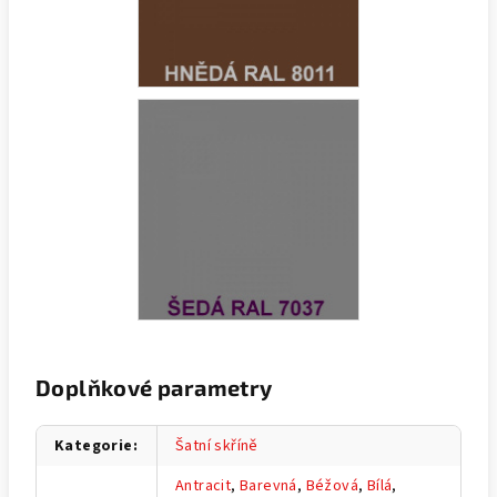
Doplňkové parametry
Kategorie
:
Šatní skříně
Antracit
,
Barevná
,
Béžová
,
Bílá
,