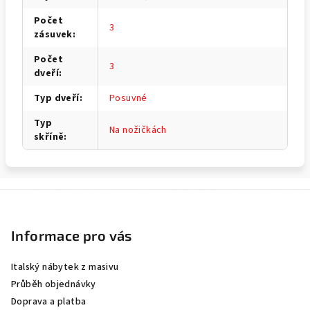
Počet
3
zásuvek
:
Počet
3
dveří
:
Typ dveří
:
Posuvné
Typ
Na nožičkách
skříně
:
Z
á
p
Informace pro vás
a
Italský nábytek z masivu
t
Průběh objednávky
í
Doprava a platba