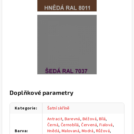
Doplňkové parametry
Kategorie
:
Šatní skříně
Antracit
,
Barevná
,
Béžová
,
Bílá
,
Černá
,
Černobílá
,
Červená
,
Fialová
,
Barva
:
Hnědá
,
Malovaná
,
Modrá
,
Růžová
,