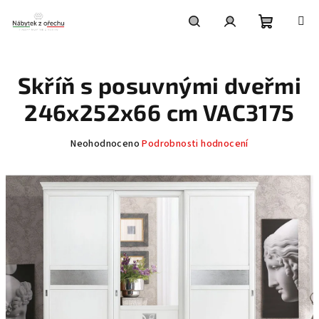
Přejít
na
obsah
Nákupní
Hledat
Přihlášení
Skříň s posuvnými dveřmi
košík
246x252x66 cm VAC3175
Průměrné
Neohodnoceno
Podrobnosti hodnocení
hodnocení
produktu
je
0,0
z
5
hvězdiček.