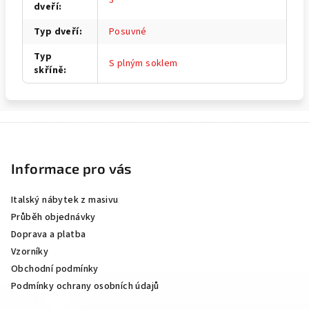
dveří
:
Typ dveří
:
Posuvné
Typ
S plným soklem
skříně
:
Z
á
p
Informace pro vás
a
Italský nábytek z masivu
t
Průběh objednávky
í
Doprava a platba
Vzorníky
Obchodní podmínky
Podmínky ochrany osobních údajů