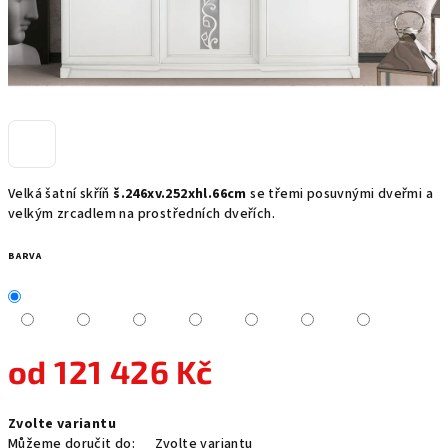
Velká šatní skříň
š.246xv.252xhl.66cm
se třemi posuvnými dveřmi a
velkým zrcadlem na prostředních dveřích.
BARVA
od
121 426 Kč
Měrná
Zvolte variantu
cena:
Můžeme doručit do:
Zvolte variantu