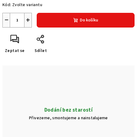
Kód:
Zvolte variantu
−
+
Do košíku
Zeptat se
Sdílet
Dodání bez starostí
Přivezeme, smontujeme a nainstalujeme