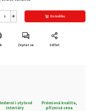
+
Do košíku
sk
Zeptat se
Sdílet
oderní i stylové
Prémiová kvalita,
interiéry
příznivá cena