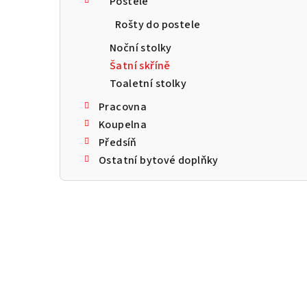
Postele
a
Rošty do postele
n
Noční stolky
n
Šatní skříně
Toaletní stolky
í
Pracovna
p
Koupelna
a
Předsíň
Ostatní bytové doplňky
n
e
l