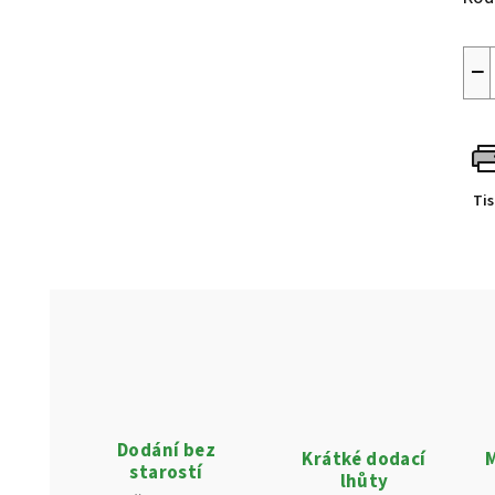
−
Ti
Dodání bez
Krátké dodací
M
starostí
lhůty