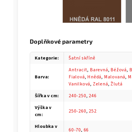
Doplňkové parametry
Kategorie
:
Šatní skříně
Antracit
,
Barevná
,
Béžová
,
B
Barva
:
Fialová
,
Hnědá
,
Malovaná
,
M
Vanilková
,
Zelená
,
Žlutá
Šířka v cm
:
240-250
,
246
Výška v
250-260
,
252
cm
:
Hloubka v
60-70
,
66