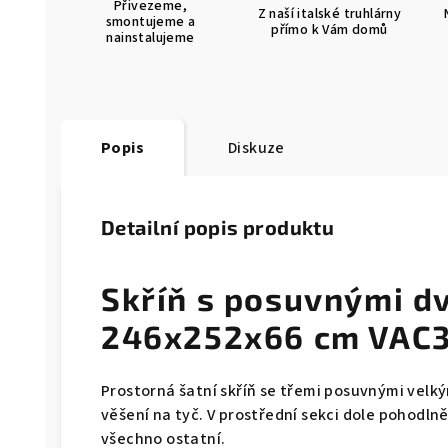
Přivezeme,
Z naší italské truhlárny
smontujeme a
přímo k Vám domů
nainstalujeme
Popis
Diskuze
Detailní popis produktu
Skříň s posuvnými d
246x252x66 cm VAC3
Prostorná šatní skříň se třemi posuvnými velký
věšení na tyč. V prostřední sekci dole pohodln
všechno ostatní.