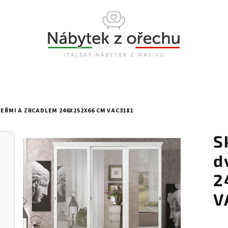
EŘMI A ZRCADLEM 246X252X66 CM VAC3181
S
d
2
V