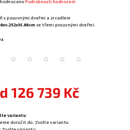
měrné
hodnoceno
Podrobnosti hodnocení
nocení
duktu
íň s posuvnými dveřmi a zrcadlem
46xv.252xhl.66cm
se třemi posuvnými dveřmi.
VA
zdiček.
od
126 739 Kč
ná
a:
lte variantu
eme doručit do:
Zvolte variantu
:
Zvolte variantu