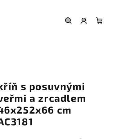
Hledat
Přihlášení
Nákupní
košík
kříň s posuvnými
veřmi a zrcadlem
46x252x66 cm
AC3181