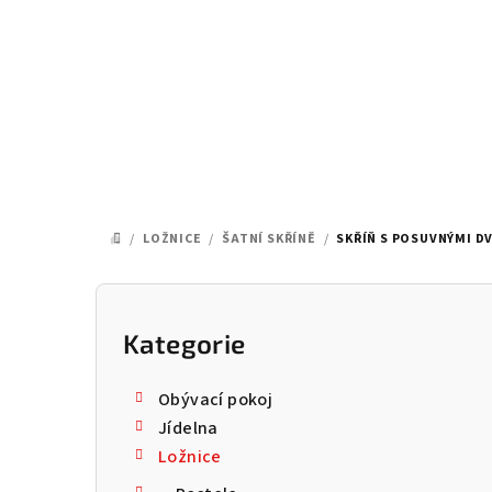
Přejít
na
obsah
/
LOŽNICE
/
ŠATNÍ SKŘÍNĚ
/
SKŘÍŇ S POSUVNÝMI DV
DOMŮ
P
o
Kategorie
Přeskočit
kategorie
s
Obývací pokoj
t
Jídelna
Ložnice
r