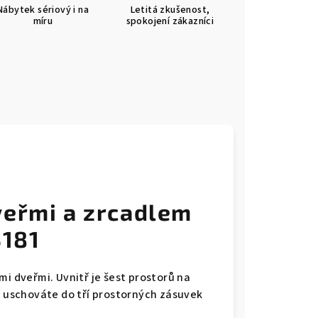
Nábytek sériový i na
Letitá zkušenost,
míru
spokojení zákazníci
veřmi a zrcadlem
181
mi dveřmi. Uvnitř je šest prostorů na
ě uschováte do tří prostorných zásuvek