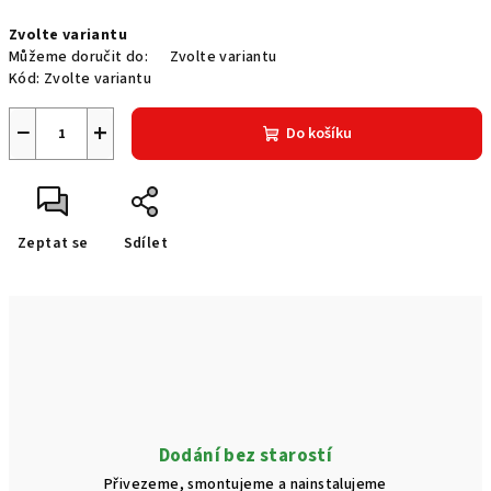
Měrná
Zvolte variantu
cena:
Můžeme doručit do:
Zvolte variantu
Kód:
Zvolte variantu
−
+
Do košíku
Zeptat se
Sdílet
Dodání bez starostí
Přivezeme, smontujeme a nainstalujeme