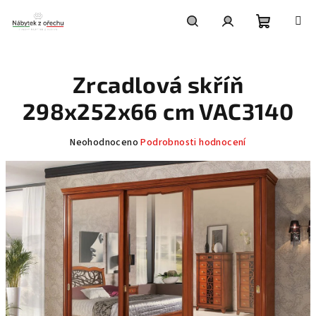
Přejít
na
obsah
Nákupní
Hledat
Přihlášení
Zrcadlová skříň
košík
298x252x66 cm VAC3140
Průměrné
Neohodnoceno
Podrobnosti hodnocení
hodnocení
produktu
je
0,0
z
5
hvězdiček.