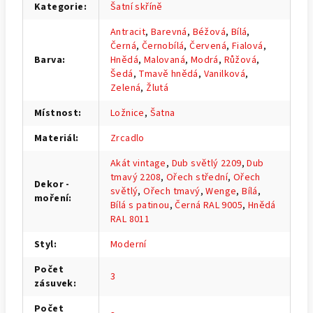
Kategorie
:
Šatní skříně
Antracit
,
Barevná
,
Béžová
,
Bílá
,
Černá
,
Černobílá
,
Červená
,
Fialová
,
Barva
:
Hnědá
,
Malovaná
,
Modrá
,
Růžová
,
Šedá
,
Tmavě hnědá
,
Vanilková
,
Zelená
,
Žlutá
Místnost
:
Ložnice
,
Šatna
Materiál
:
Zrcadlo
Akát vintage
,
Dub světlý 2209
,
Dub
tmavý 2208
,
Ořech střední
,
Ořech
Dekor -
světlý
,
Ořech tmavý
,
Wenge
,
Bílá
,
moření
:
Bílá s patinou
,
Černá RAL 9005
,
Hnědá
RAL 8011
Styl
:
Moderní
Počet
3
zásuvek
:
Počet