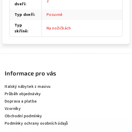
3
dveří
:
Typ dveří
:
Posuvné
Typ
Na nožičkách
skříně
:
Z
á
p
Informace pro vás
a
Italský nábytek z masivu
t
Průběh objednávky
í
Doprava a platba
Vzorníky
Obchodní podmínky
Podmínky ochrany osobních údajů