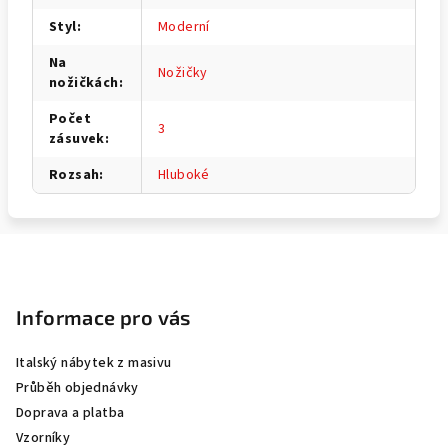
Styl
:
Moderní
Na
Nožičky
nožičkách
:
Počet
3
zásuvek
:
Rozsah
:
Hluboké
Z
á
p
Informace pro vás
a
Italský nábytek z masivu
t
Průběh objednávky
í
Doprava a platba
Vzorníky