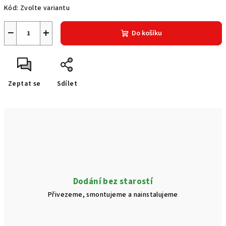
Kód:
Zvolte variantu
−
+
Do košíku
Zeptat se
Sdílet
Dodání bez starostí
Přivezeme, smontujeme a nainstalujeme