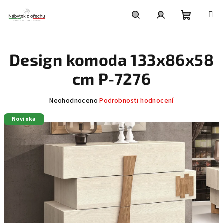
Přejít
na
obsah
Nákupní
Hledat
Přihlášení
Design komoda 133x86x58
košík
cm P-7276
Průměrné
Neohodnoceno
Podrobnosti hodnocení
hodnocení
Novinka
produktu
je
0,0
z
5
hvězdiček.