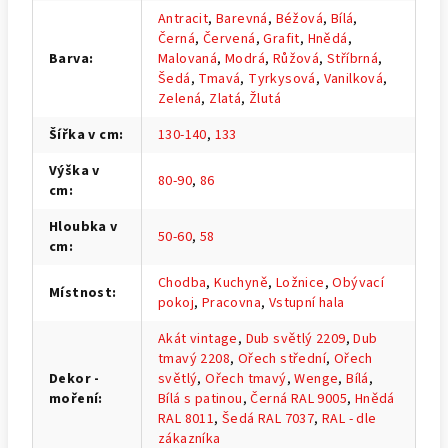
Antracit
,
Barevná
,
Béžová
,
Bílá
,
Černá
,
Červená
,
Grafit
,
Hnědá
,
Barva
:
Malovaná
,
Modrá
,
Růžová
,
Stříbrná
,
Šedá
,
Tmavá
,
Tyrkysová
,
Vanilková
,
Zelená
,
Zlatá
,
Žlutá
Šířka v cm
:
130-140
,
133
Výška v
80-90
,
86
cm
:
Hloubka v
50-60
,
58
cm
:
Chodba
,
Kuchyně
,
Ložnice
,
Obývací
Místnost
:
pokoj
,
Pracovna
,
Vstupní hala
Akát vintage
,
Dub světlý 2209
,
Dub
tmavý 2208
,
Ořech střední
,
Ořech
Dekor -
světlý
,
Ořech tmavý
,
Wenge
,
Bílá
,
moření
:
Bílá s patinou
,
Černá RAL 9005
,
Hnědá
RAL 8011
,
Šedá RAL 7037
,
RAL - dle
zákazníka