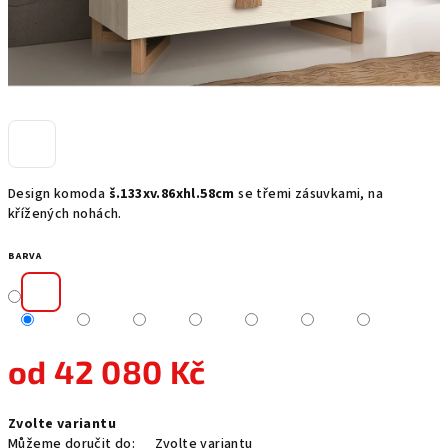
Design komoda
š.133xv.86xhl.58cm
se třemi zásuvkami, na
křížených nohách.
BARVA
od
42 080 Kč
Měrná
Zvolte variantu
cena:
Můžeme doručit do:
Zvolte variantu