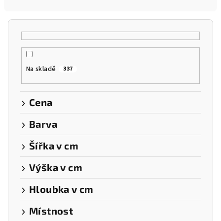
n
í
p
r
o
Na skladě
337
d
u
k
Cena
t
Barva
ů
Šířka v cm
Výška v cm
Hloubka v cm
Místnost