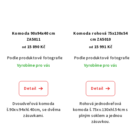
Komoda 90x94x40 cm
Komoda rohová 75x130x54
ZA5011
cm ZA5010
15 890 Kč
15 991 Kč
od
od
Podle produktové fotografie
Akát vintage BT1551
Podle produktové fotografie
Dub světlý
Vyrobíme pro vás
Vyrobíme pro vás
Detail
Detail
Dvoudveřová komoda
Rohová jednodveřová
š.90xv.94xhl.40cm, se dvěma
komoda š.75xv.130xhl.54cm s
zásuvkami.
plným soklem a jednou
zásuvkou.