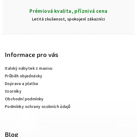
Prémiová kvalita, příznivá cena
Letitá zkušenost, spokojení zákazníci
Z
á
p
Informace pro vás
a
Italský nábytek z masivu
t
Průběh objednávky
í
Doprava a platba
Vzorníky
Obchodní podmínky
Podmínky ochrany osobních údajů
Blog