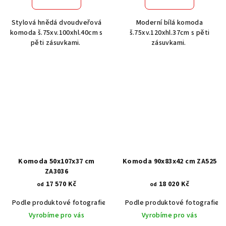
Stylová hnědá dvoudveřová
Moderní bílá komoda
komoda š.75xv.100xhl.40cm s
š.75xv.120xhl.37cm s pěti
pěti zásuvkami.
zásuvkami.
Komoda 50x107x37 cm
Komoda 90x83x42 cm ZA525
ZA3036
17 570 Kč
18 020 Kč
od
od
Podle produktové fotografie
Akát vintage BT1551
Podle produktové fotografie
Dub světlý
Vyrobíme pro vás
Vyrobíme pro vás