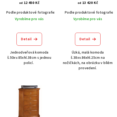
12 450 Kč
13 420 Kč
d
od
od
u
Podle produktové fotografie
Akát vintage BT1551
Podle produktové fotografie
Dub světlý
k
Vyrobíme pro vás
Vyrobíme pro vás
t
ů
Detail
Detail
Jednodveřová komoda
Úzká, malá komoda
š.50xv.85xhl.38cm s jednou
š.38xv.86xhl.25cm na
policí.
nožičkách, na obrázku v bílém
provedení.