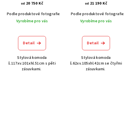
20 750 Kč
21 190 Kč
od
od
Podle produktové fotografie
Akát vintage BT1551
Podle produktové fotografie
Dub světlý
Vyrobíme pro vás
Vyrobíme pro vás
Detail
Detail
Stylová komoda
Stylová komoda
š.117xv.101xhl.51cm s pěti
š.62xv.105xhl.42cm se čtyřmi
zásuvkami.
zásuvkami.