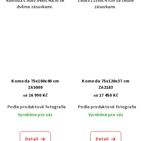
komoda š.90xv.94xhl.40cm se
š.60xv.115xhl.47cm se sedmi
dvěma zásuvkami.
zásuvkami.
Komoda 75x100x40 cm
Komoda 75x120x37 cm
ZA5000
ZA2183
16 990 Kč
17 450 Kč
od
od
Podle produktové fotografie
Akát vintage BT1551
Podle produktové fotografie
Ořech stře
Vyrobíme pro vás
Vyrobíme pro vás
Detail
Detail