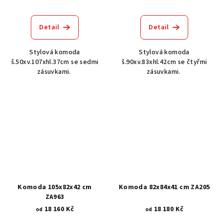
Detail
Detail
Stylová komoda
Stylová komoda
š.50xv.107xhl.37cm se sedmi
š.90xv.83xhl.42cm se čtyřmi
zásuvkami.
zásuvkami.
Komoda 105x82x42 cm
Komoda 82x84x41 cm ZA205
ZA963
18 160 Kč
18 180 Kč
od
od