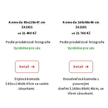
Komoda 85x138x47 cm
Komoda 160x88x40 cm
ZA1921
ZA2181
21 400 Kč
21 760 Kč
od
od
Podle produktové fotografie
Akát vintage BT1551
Podle produktové fotografie
Dub světlý
Vyrobíme pro vás
Vyrobíme pro vás
Detail
Detail
Stylová komoda
Dvoudveřová komoda s
š.85xv.138xhl.47cm se sedmi
posuvnými
zásuvkami.
dveřmi š.160xv.88xhl.40cm, se
třemi zásuvkami.