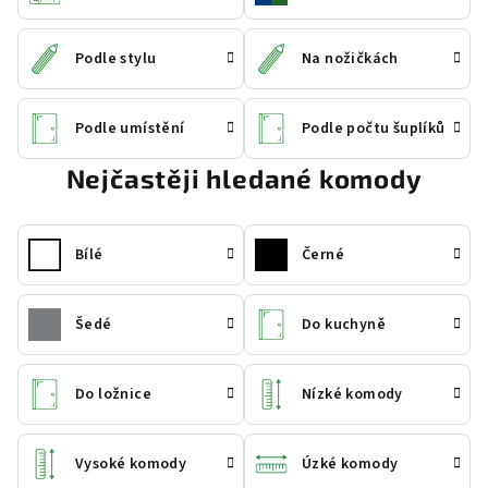
Podle stylu
Na nožičkách
Podle umístění
Podle počtu šuplíků
Nejčastěji hledané komody
Bílé
Černé
Šedé
Do kuchyně
Do ložnice
Nízké komody
Vysoké komody
Úzké komody