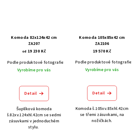
Komoda 82x124x42 cm
Komoda 105x85x42 cm
ZA207
ZA2106
19 230 Kč
19 570 Kč
od
Podle produktové fotografie
Podle produktové fotografie
Akát vintage BT1551
Dub světlý
Vyrobíme pro vás
Vyrobíme pro vás
Detail
Detail
Komoda š.105xv.85xhl.42cm
Šuplíková komoda
se třemi zásuvkami, na
š.82xv.124xhl.42cm se sedmi
nožičkách.
zásuvkami v jednoduchém
stylu.