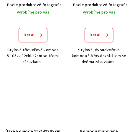
Podle produktové fotografie
Akát vintage BT1551
Podle produktové fotografie
Ořech stře
Vyrobíme pro vás
Vyrobíme pro vás
Detail
Detail
Stylová třídveřová komoda
Stylová, dvoudveřová
š.105xv.82xhl.42cm se třemi
komoda š.82xv.84xhl.41cm se
zásuvkami.
dvěma zásuvkami.
Úzká komoda 55x149x45 cm
Komoda malovaná