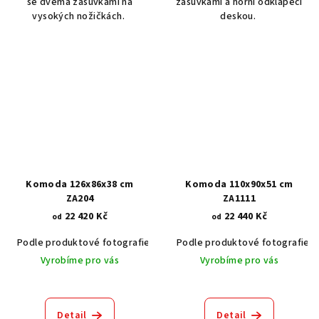
se dvěma zásuvkami na
zásuvkami a horní odklápěcí
vysokých nožičkách.
deskou.
Komoda 126x86x38 cm
Komoda 110x90x51 cm
ZA204
ZA1111
22 420 Kč
22 440 Kč
od
od
Podle produktové fotografie
Akát vintage BT1551
Podle produktové fotografie
Dub světlý
Vyrobíme pro vás
Vyrobíme pro vás
Detail
Detail