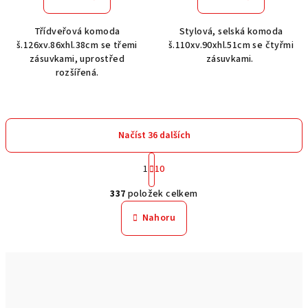
Třídveřová komoda
Stylová, selská komoda
š.126xv.86xhl.38cm se třemi
š.110xv.90xhl.51cm se čtyřmi
zásuvkami, uprostřed
zásuvkami.
rozšířená.
Načíst 36 dalších
S
1
10
t
O
r
337
položek celkem
á
v
n
l
Nahoru
k
á
o
d
v
a
á
n
c
í
í