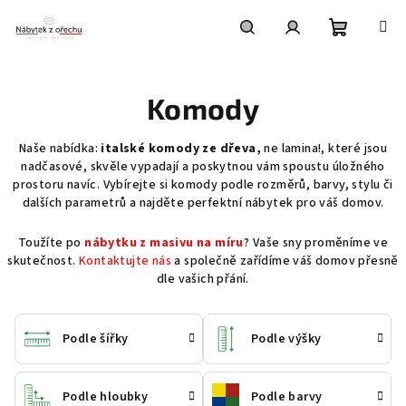
Přejít
na
obsah
Nákupní
Hledat
Přihlášení
Komody
košík
Naše nabídka:
italské komody ze dřeva,
ne lamina!, které jsou
nadčasové, skvěle vypadají a poskytnou vám spoustu úložného
prostoru navíc. Vybírejte si komody podle rozměrů, barvy, stylu či
dalších parametrů a najděte perfektní nábytek pro váš domov.
Toužíte po
nábytku z masivu na míru
? Vaše sny proměníme ve
skutečnost.
Kontaktujte nás
a společně zařídíme váš domov přesně
dle vašich přání.
Podle šířky
Podle výšky
Podle hloubky
Podle barvy