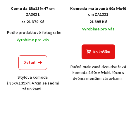
Komoda 85x139x47 cm
Komoda malovaná 90x94x40
ZA3031
cm ZA1331
21 370 Kč
21 395 Kč
od
Vyrobíme pro vás
Podle produktové fotografie
Akát vintage BT1551
Dub světlý
Vyrobíme pro vás
Do košíku
Detail
Ručně malovaná dvoudveřová
komoda š.90xv.94xhl.40cm s
Stylová komoda
dvěma menšími zásuvkami.
š.85xv.139xhl.47cm se sedmi
zásuvkami.