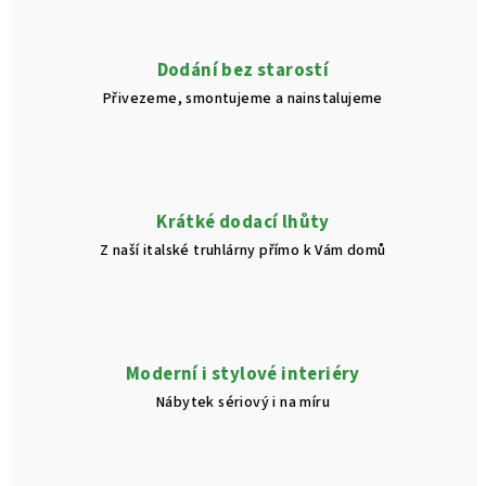
p
r
v
Dodání bez starostí
k
Přivezeme, smontujeme a nainstalujeme
y
v
ý
p
i
Krátké dodací lhůty
s
Z naší italské truhlárny přímo k Vám domů
u
Moderní i stylové interiéry
Nábytek sériový i na míru