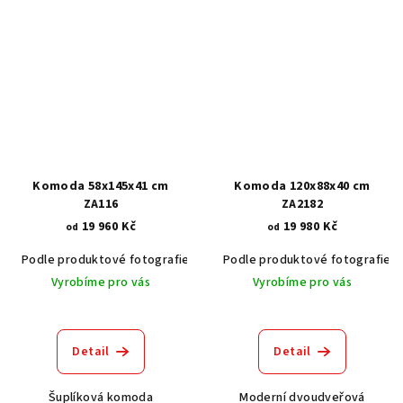
Komoda 58x145x41 cm
Komoda 120x88x40 cm
ZA116
ZA2182
19 960 Kč
19 980 Kč
od
od
Podle produktové fotografie
Akát vintage BT1551
Podle produktové fotografie
Dub světlý
Vyrobíme pro vás
Vyrobíme pro vás
Detail
Detail
Šuplíková komoda
Moderní dvoudveřová