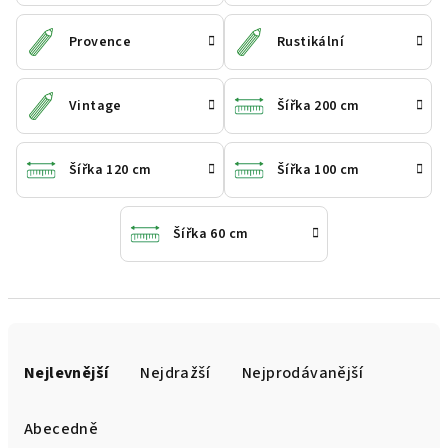
Provence
Rustikální
Vintage
Šířka 200 cm
Šířka 120 cm
Šířka 100 cm
Šířka 60 cm
Ř
a
Nejlevnější
Nejdražší
Nejprodávanější
z
e
Abecedně