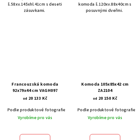
š.58xv.145xhl.41cm s deseti
komoda š.120xv.88x40cm s
zásuvkami.
posuvnými dveřmi.
Francouzská komoda
Komoda 105x85x42 cm
92x79x44 cm VAGH097
ZA2104
20 133 Kč
20 150 Kč
od
od
Podle produktové fotografie
Akát vintage BT1551
Podle produktové fotografie
Dub světlý
Vyrobíme pro vás
Vyrobíme pro vás