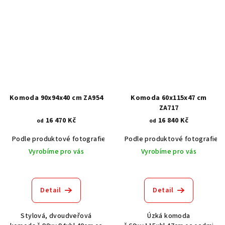
Komoda 90x94x40 cm ZA954
Komoda 60x115x47 cm
ZA717
16 470 Kč
16 840 Kč
od
od
Podle produktové fotografie
Akát vintage BT1551
Podle produktové fotografie
Dub světlý
Vyrobíme pro vás
Vyrobíme pro vás
Detail
Detail
Stylová, dvoudveřová
Úzká komoda