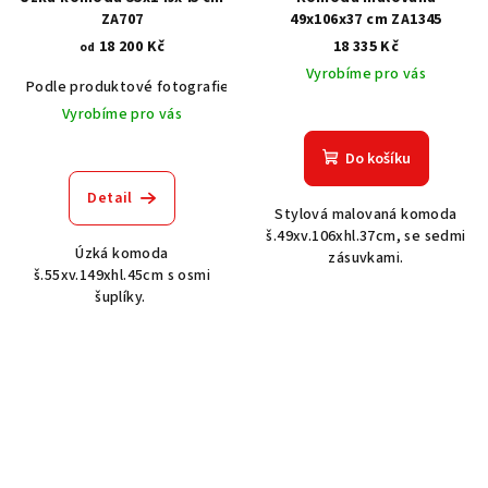
ZA707
49x106x37 cm ZA1345
18 200 Kč
18 335 Kč
od
Vyrobíme pro vás
Podle produktové fotografie
Akát vintage BT1551
Dub světlý
Vyrobíme pro vás
Do košíku
Detail
Stylová malovaná komoda
š.49xv.106xhl.37cm, se sedmi
Úzká komoda
zásuvkami.
š.55xv.149xhl.45cm s osmi
šuplíky.