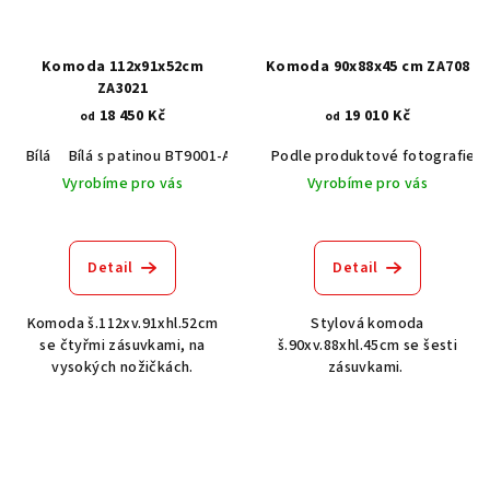
Komoda 112x91x52cm
Komoda 90x88x45 cm ZA708
ZA3021
18 450 Kč
19 010 Kč
od
od
Bílá
Bílá s patinou BT9001-A6
Černá RAL 9005
Podle produktové fotografie
Šedá RAL 7037
Vyrobíme pro vás
Vyrobíme pro vás
Detail
Detail
Komoda š.112xv.91xhl.52cm
Stylová komoda
se čtyřmi zásuvkami, na
š.90xv.88xhl.45cm se šesti
vysokých nožičkách.
zásuvkami.