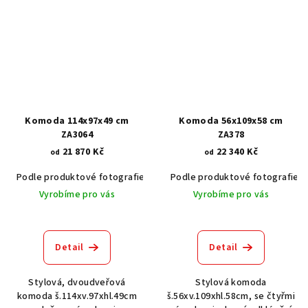
Komoda 114x97x49 cm
Komoda 56x109x58 cm
ZA3064
ZA378
21 870 Kč
22 340 Kč
od
od
Podle produktové fotografie
Akát vintage BT1551
Podle produktové fotografie
Dub světlý
Vyrobíme pro vás
Vyrobíme pro vás
Detail
Detail
Stylová, dvoudveřová
Stylová komoda
komoda š.114xv.97xhl.49cm
š.56xv.109xhl.58cm, se čtyřmi