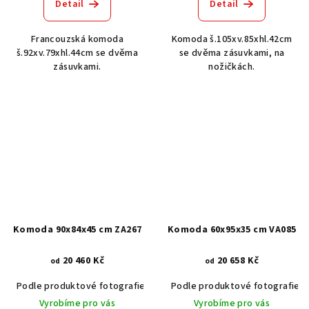
Detail
Detail
Francouzská komoda
Komoda š.105xv.85xhl.42cm
š.92xv.79xhl.44cm se dvěma
se dvěma zásuvkami, na
zásuvkami.
nožičkách.
Komoda 90x84x45 cm ZA267
Komoda 60x95x35 cm VA085
20 460 Kč
20 658 Kč
od
od
Podle produktové fotografie
Akát vintage BT1551
Podle produktové fotografie
Dub světlý
Vyrobíme pro vás
Vyrobíme pro vás