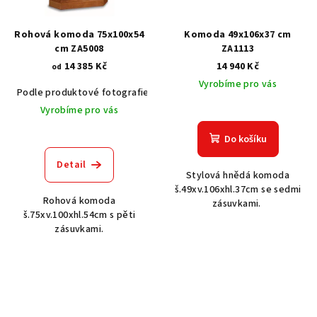
Rohová komoda 75x100x54
Komoda 49x106x37 cm
cm ZA5008
ZA1113
14 385 Kč
14 940 Kč
od
Vyrobíme pro vás
Podle produktové fotografie
Akát vintage BT1551
Dub světlý
Vyrobíme pro vás
Do košíku
Detail
Stylová hnědá komoda
š.49xv.106xhl.37cm se sedmi
Rohová komoda
zásuvkami.
š.75xv.100xhl.54cm s pěti
zásuvkami.