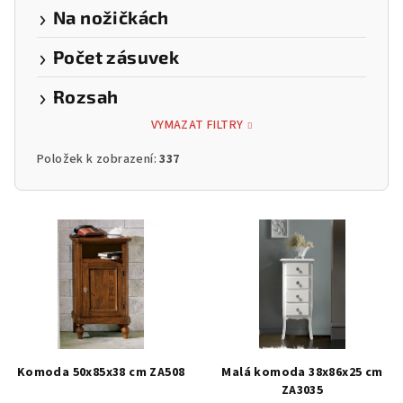
Na nožičkách
Počet zásuvek
Rozsah
VYMAZAT FILTRY
Položek k zobrazení:
337
V
ý
p
i
s
p
r
Komoda 50x85x38 cm ZA508
Malá komoda 38x86x25 cm
o
ZA3035