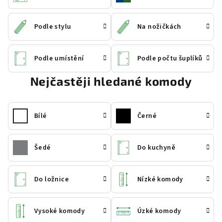
Podle stylu
Na nožičkách
Podle umístění
Podle počtu šuplíků
Nejčastěji hledané komody
Bílé
Černé
Šedé
Do kuchyně
Do ložnice
Nízké komody
Vysoké komody
Úzké komody