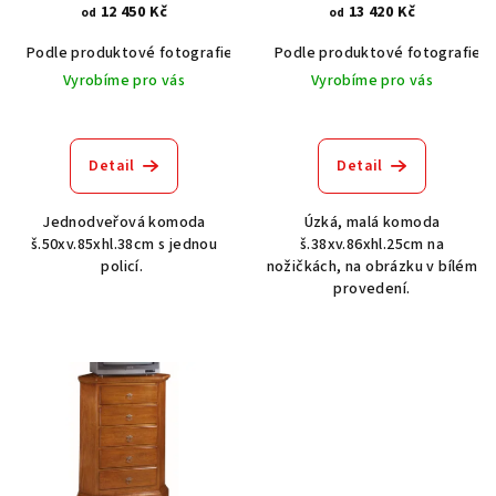
12 450 Kč
13 420 Kč
d
od
od
u
Podle produktové fotografie
Akát vintage BT1551
Podle produktové fotografie
Dub světlý
k
Vyrobíme pro vás
Vyrobíme pro vás
t
ů
Detail
Detail
Jednodveřová komoda
Úzká, malá komoda
š.50xv.85xhl.38cm s jednou
š.38xv.86xhl.25cm na
policí.
nožičkách, na obrázku v bílém
provedení.