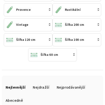
Provence
Rustikální
Vintage
Šířka 200 cm
Šířka 120 cm
Šířka 100 cm
Šířka 60 cm
Ř
a
Nejlevnější
Nejdražší
Nejprodávanější
z
e
Abecedně