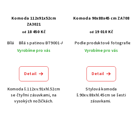
Komoda 112x91x52cm
Komoda 90x88x45 cm ZA708
ZA3021
18 450 Kč
19 010 Kč
od
od
Bílá
Bílá s patinou BT9001-A6
Černá RAL 9005
Podle produktové fotografie
Šedá RAL 7037
Vyrobíme pro vás
Vyrobíme pro vás
Detail
Detail
Komoda š.112xv.91xhl.52cm
Stylová komoda
se čtyřmi zásuvkami, na
š.90xv.88xhl.45cm se šesti
vysokých nožičkách.
zásuvkami.