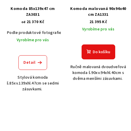
Komoda 85x139x47 cm
Komoda malovaná 90x94x40
ZA3031
cm ZA1331
21 370 Kč
21 395 Kč
od
Vyrobíme pro vás
Podle produktové fotografie
Akát vintage BT1551
Dub světlý
Vyrobíme pro vás
Do košíku
Detail
Ručně malovaná dvoudveřová
komoda š.90xv.94xhl.40cm s
Stylová komoda
dvěma menšími zásuvkami.
š.85xv.139xhl.47cm se sedmi
zásuvkami.