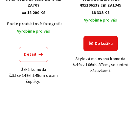
ZA707
49x106x37 cm ZA1345
18 200 Kč
18 335 Kč
od
Vyrobíme pro vás
Podle produktové fotografie
Akát vintage BT1551
Dub světlý
Vyrobíme pro vás
Do košíku
Detail
Stylová malovaná komoda
š.49xv.106xhl.37cm, se sedmi
Úzká komoda
zásuvkami.
š.55xv.149xhl.45cm s osmi
šuplíky.