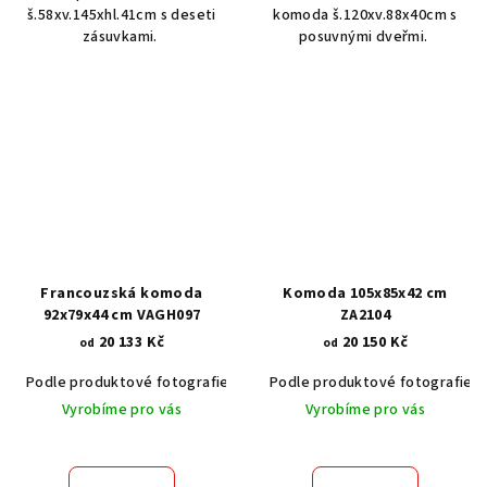
š.58xv.145xhl.41cm s deseti
komoda š.120xv.88x40cm s
zásuvkami.
posuvnými dveřmi.
Francouzská komoda
Komoda 105x85x42 cm
92x79x44 cm VAGH097
ZA2104
20 133 Kč
20 150 Kč
od
od
Podle produktové fotografie
Akát vintage BT1551
Podle produktové fotografie
Dub světlý
Vyrobíme pro vás
Vyrobíme pro vás