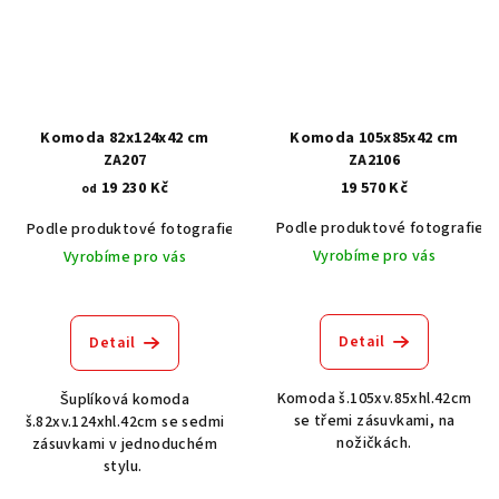
Komoda 82x124x42 cm
Komoda 105x85x42 cm
ZA207
ZA2106
19 230 Kč
19 570 Kč
od
Podle produktové fotografie
Podle produktové fotografie
Akát vintage BT1551
Dub světlý
Vyrobíme pro vás
Vyrobíme pro vás
Detail
Detail
Komoda š.105xv.85xhl.42cm
Šuplíková komoda
se třemi zásuvkami, na
š.82xv.124xhl.42cm se sedmi
nožičkách.
zásuvkami v jednoduchém
stylu.