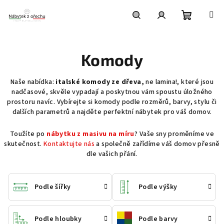
Přejít
na
obsah
Nákupní
Hledat
Přihlášení
Komody
košík
Naše nabídka:
italské komody ze dřeva,
ne lamina!, které jsou
nadčasové, skvěle vypadají a poskytnou vám spoustu úložného
prostoru navíc. Vybírejte si komody podle rozměrů, barvy, stylu či
dalších parametrů a najděte perfektní nábytek pro váš domov.
Toužíte po
nábytku z masivu na míru
? Vaše sny proměníme ve
skutečnost.
Kontaktujte nás
a společně zařídíme váš domov přesně
dle vašich přání.
Podle šířky
Podle výšky
Podle hloubky
Podle barvy