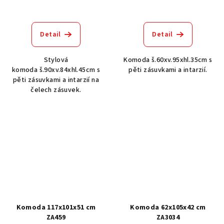
Detail
Detail
Stylová
Komoda š.60xv.95xhl.35cm s
komoda š.90xv.84xhl.45cm s
pěti zásuvkami a intarzií.
pěti zásuvkami a intarzií na
čelech zásuvek.
Komoda 117x101x51 cm
Komoda 62x105x42 cm
ZA459
ZA3034