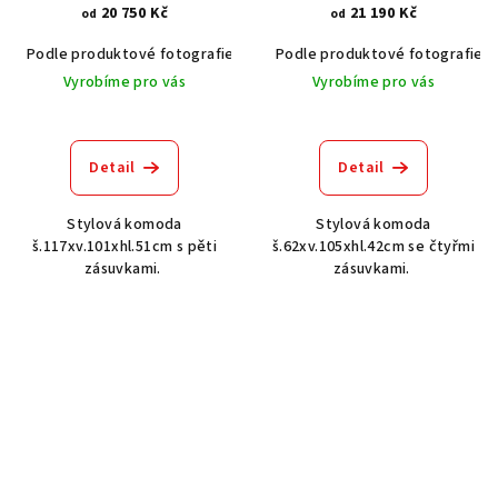
20 750 Kč
21 190 Kč
od
od
Podle produktové fotografie
Akát vintage BT1551
Podle produktové fotografie
Dub světlý
Vyrobíme pro vás
Vyrobíme pro vás
Detail
Detail
Stylová komoda
Stylová komoda
š.117xv.101xhl.51cm s pěti
š.62xv.105xhl.42cm se čtyřmi
zásuvkami.
zásuvkami.