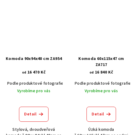
Komoda 90x94x40 cm ZA954
Komoda 60x115x47 cm
ZA717
16 470 Kč
16 840 Kč
od
od
Podle produktové fotografie
Akát vintage BT1551
Podle produktové fotografie
Dub světlý
Vyrobíme pro vás
Vyrobíme pro vás
Detail
Detail
Stylová, dvoudveřová
Úzká komoda