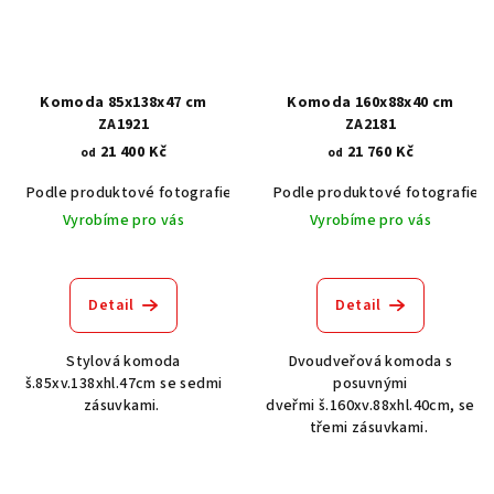
Komoda 85x138x47 cm
Komoda 160x88x40 cm
ZA1921
ZA2181
21 400 Kč
21 760 Kč
od
od
Podle produktové fotografie
Akát vintage BT1551
Podle produktové fotografie
Dub světlý
Vyrobíme pro vás
Vyrobíme pro vás
Detail
Detail
Stylová komoda
Dvoudveřová komoda s
š.85xv.138xhl.47cm se sedmi
posuvnými
zásuvkami.
dveřmi š.160xv.88xhl.40cm, se
třemi zásuvkami.