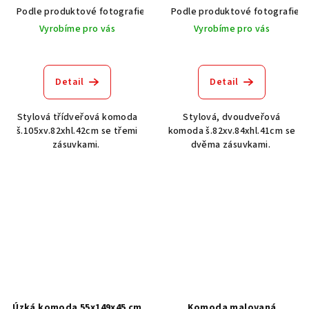
Podle produktové fotografie
Akát vintage BT1551
Podle produktové fotografie
Ořech stře
Vyrobíme pro vás
Vyrobíme pro vás
Detail
Detail
Stylová třídveřová komoda
Stylová, dvoudveřová
š.105xv.82xhl.42cm se třemi
komoda š.82xv.84xhl.41cm se
zásuvkami.
dvěma zásuvkami.
Úzká komoda 55x149x45 cm
Komoda malovaná