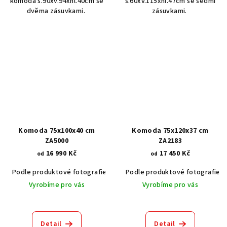
komoda š.90xv.94xhl.40cm se
š.60xv.115xhl.47cm se sedmi
dvěma zásuvkami.
zásuvkami.
Komoda 75x100x40 cm
Komoda 75x120x37 cm
ZA5000
ZA2183
16 990 Kč
17 450 Kč
od
od
Podle produktové fotografie
Akát vintage BT1551
Podle produktové fotografie
Ořech stře
Vyrobíme pro vás
Vyrobíme pro vás
Detail
Detail