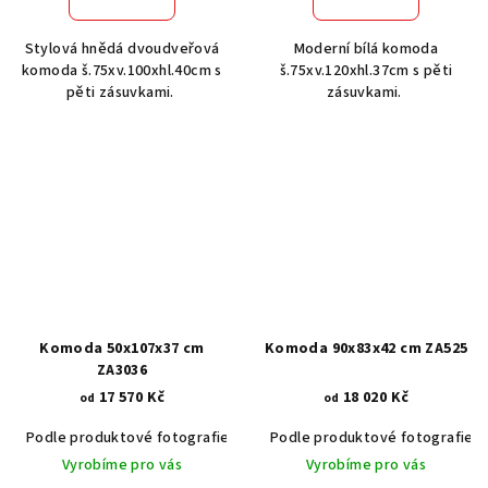
Stylová hnědá dvoudveřová
Moderní bílá komoda
komoda š.75xv.100xhl.40cm s
š.75xv.120xhl.37cm s pěti
pěti zásuvkami.
zásuvkami.
Komoda 50x107x37 cm
Komoda 90x83x42 cm ZA525
ZA3036
17 570 Kč
18 020 Kč
od
od
Podle produktové fotografie
Akát vintage BT1551
Podle produktové fotografie
Dub světlý
Vyrobíme pro vás
Vyrobíme pro vás