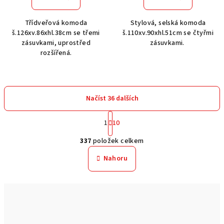
Třídveřová komoda
Stylová, selská komoda
š.126xv.86xhl.38cm se třemi
š.110xv.90xhl.51cm se čtyřmi
zásuvkami, uprostřed
zásuvkami.
rozšířená.
Načíst 36 dalších
S
1
10
t
O
r
337
položek celkem
á
v
n
l
Nahoru
k
á
o
d
v
a
á
n
c
í
í