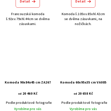
Detail
Detail
Francouzská komoda
Komoda š.105xv.85xhl.42cm
š.92xv.79xhl.44cm se dvěma
se dvěma zásuvkami, na
zásuvkami.
nožičkách.
Komoda 90x84x45 cm ZA267
Komoda 60x95x35 cm VA085
20 460 Kč
20 658 Kč
od
od
Podle produktové fotografie
Akát vintage BT1551
Podle produktové fotografie
Dub světlý
Vyrobíme pro vás
Vyrobíme pro vás