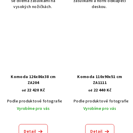
se dvěma zásuvkami na
zásuvkami a horní odklápěcí
vysokých nožičkách.
deskou.
Komoda 126x86x38 cm
Komoda 110x90x51 cm
ZA204
ZA1111
22 420 Kč
22 440 Kč
od
od
Podle produktové fotografie
Akát vintage BT1551
Podle produktové fotografie
Dub světlý
Vyrobíme pro vás
Vyrobíme pro vás
Detail
Detail