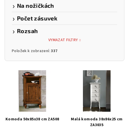
Na nožičkách
Počet zásuvek
Rozsah
VYMAZAT FILTRY
Položek k zobrazení:
337
V
ý
p
i
s
p
r
Komoda 50x85x38 cm ZA508
Malá komoda 38x86x25 cm
o
ZA3035