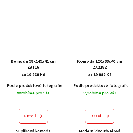
Komoda 58x145x41 cm
Komoda 120x88x40 cm
ZA116
ZA2182
19 960 Kč
19 980 Kč
od
od
Podle produktové fotografie
Akát vintage BT1551
Podle produktové fotografie
Dub světlý
Vyrobíme pro vás
Vyrobíme pro vás
Detail
Detail
Šuplíková komoda
Moderní dvoudveřová