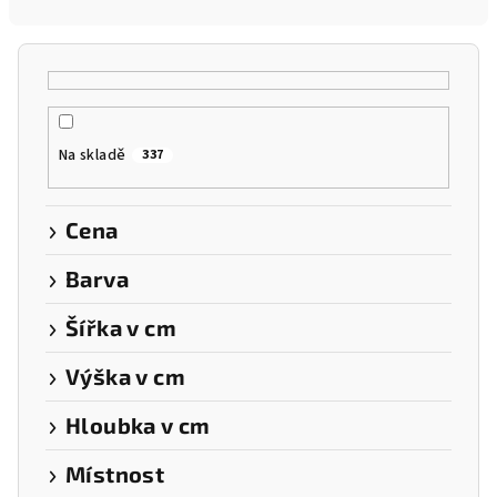
n
í
p
r
o
Na skladě
337
d
u
k
Cena
t
Barva
ů
Šířka v cm
Výška v cm
Hloubka v cm
Místnost