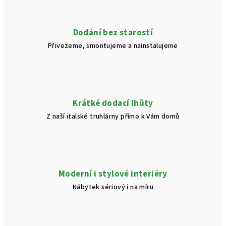
p
r
v
Dodání bez starostí
k
Přivezeme, smontujeme a nainstalujeme
y
v
ý
p
i
Krátké dodací lhůty
s
Z naší italské truhlárny přímo k Vám domů
u
Moderní i stylové interiéry
Nábytek sériový i na míru