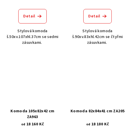
Detail
Detail
Stylová komoda
Stylová komoda
š.50xv.107xhl.37cm se sedmi
š.90xv.83xhl.42cm se čtyřmi
zásuvkami.
zásuvkami.
Komoda 105x82x42 cm
Komoda 82x84x41 cm ZA205
ZA963
18 160 Kč
18 180 Kč
od
od