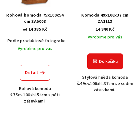
Rohová komoda 75x100x54
Komoda 49x106x37 cm
cm ZA5008
ZA1113
14 385 Kč
14 940 Kč
od
Vyrobíme pro vás
Podle produktové fotografie
Akát vintage BT1551
Dub světlý
Vyrobíme pro vás
Do košíku
Detail
Stylová hnědá komoda
š.49xv.106xhl.37cm se sedmi
Rohová komoda
zásuvkami.
š.75xv.100xhl.54cm s pěti
zásuvkami.