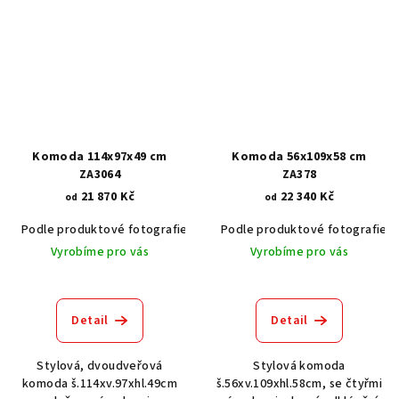
Komoda 114x97x49 cm
Komoda 56x109x58 cm
ZA3064
ZA378
21 870 Kč
22 340 Kč
od
od
Podle produktové fotografie
Akát vintage BT1551
Podle produktové fotografie
Dub světlý
Vyrobíme pro vás
Vyrobíme pro vás
Detail
Detail
Stylová, dvoudveřová
Stylová komoda
komoda š.114xv.97xhl.49cm
š.56xv.109xhl.58cm, se čtyřmi