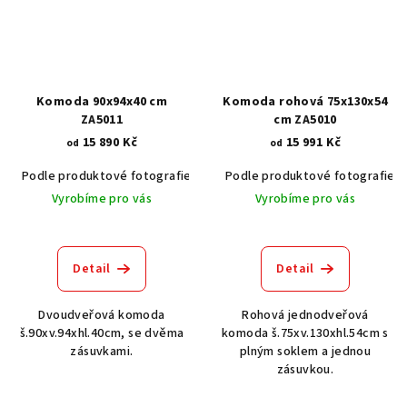
Komoda 90x94x40 cm
Komoda rohová 75x130x54
ZA5011
cm ZA5010
15 890 Kč
15 991 Kč
od
od
Podle produktové fotografie
Akát vintage BT1551
Podle produktové fotografie
Dub světlý
Vyrobíme pro vás
Vyrobíme pro vás
Detail
Detail
Dvoudveřová komoda
Rohová jednodveřová
š.90xv.94xhl.40cm, se dvěma
komoda š.75xv.130xhl.54cm s
zásuvkami.
plným soklem a jednou
zásuvkou.