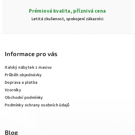
Prémiová kvalita, příznivá cena
Letitá zkušenost, spokojení zákazníci
Z
á
p
Informace pro vás
a
Italský nábytek z masivu
t
Průběh objednávky
í
Doprava a platba
Vzorníky
Obchodní podmínky
Podmínky ochrany osobních údajů
Blog