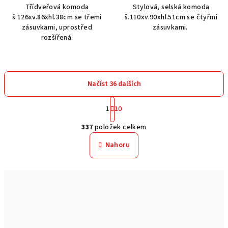
Třídveřová komoda
Stylová, selská komoda
š.126xv.86xhl.38cm se třemi
š.110xv.90xhl.51cm se čtyřmi
zásuvkami, uprostřed
zásuvkami.
rozšířená.
Načíst 36 dalších
S
1
10
t
O
r
337
položek celkem
á
v
n
l
Nahoru
k
á
o
d
v
a
á
n
c
í
í
p
r