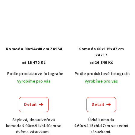
Komoda 90x94x40 cm ZA954
Komoda 60x115x47 cm
ZA717
16 470 Kč
16 840 Kč
od
od
Podle produktové fotografie
Akát vintage BT1551
Podle produktové fotografie
Dub světlý
Vyrobíme pro vás
Vyrobíme pro vás
Detail
Detail
Stylová, dvoudveřová
Úzká komoda
komoda š.90xv.94xhl.40cm se
š.60xv.115xhl.47cm se sedmi
dvěma zásuvkami.
zásuvkami.