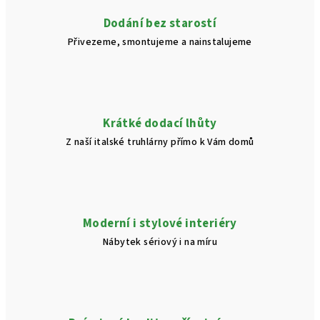
v
Dodání bez starostí
k
Přivezeme, smontujeme a nainstalujeme
y
v
ý
p
i
Krátké dodací lhůty
s
Z naší italské truhlárny přímo k Vám domů
u
Moderní i stylové interiéry
Nábytek sériový i na míru