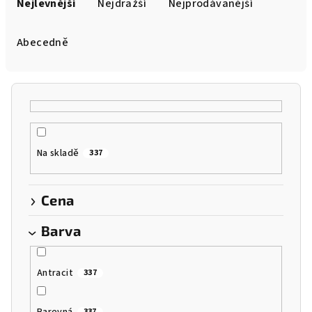
a
Nejlevnější
Nejdražší
Nejprodávanější
z
e
Abecedně
n
í
p
r
o
Na skladě
337
d
u
k
Cena
t
Barva
ů
Antracit
337
Barevná
337