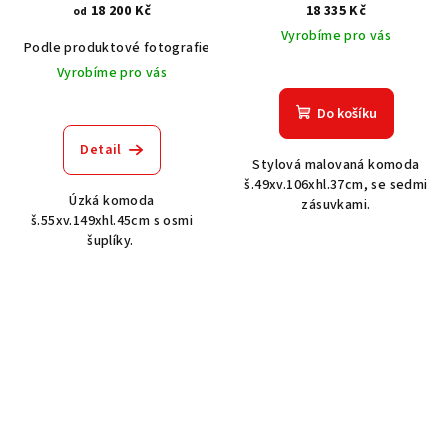
18 200 Kč
18 335 Kč
od
Vyrobíme pro vás
Podle produktové fotografie
Akát vintage BT1551
Dub světlý
Vyrobíme pro vás
Do košíku
Detail
Stylová malovaná komoda
š.49xv.106xhl.37cm, se sedmi
Úzká komoda
zásuvkami.
š.55xv.149xhl.45cm s osmi
šuplíky.