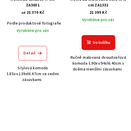
ZA3031
cm ZA1331
21 370 Kč
21 395 Kč
od
Vyrobíme pro vás
Podle produktové fotografie
Akát vintage BT1551
Dub světlý
Vyrobíme pro vás
Do košíku
Detail
Ručně malovaná dvoudveřová
komoda š.90xv.94xhl.40cm s
Stylová komoda
dvěma menšími zásuvkami.
š.85xv.139xhl.47cm se sedmi
zásuvkami.