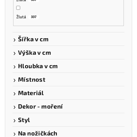
Žlutá
337
Šířka v cm
Výška v cm
Hloubka v cm
Místnost
Materiál
Dekor - moření
Styl
Na nožičkách