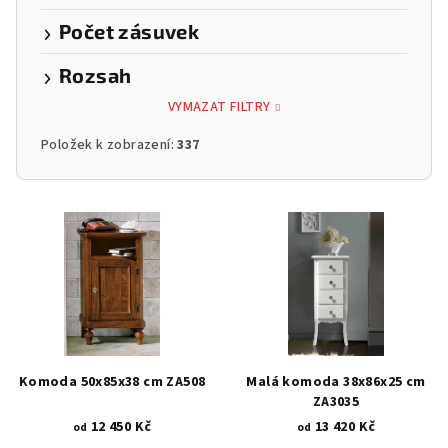
Počet zásuvek
Rozsah
VYMAZAT FILTRY
Položek k zobrazení:
337
V
ý
p
i
s
p
r
Komoda 50x85x38 cm ZA508
Malá komoda 38x86x25 cm
o
ZA3035
12 450 Kč
13 420 Kč
d
od
od