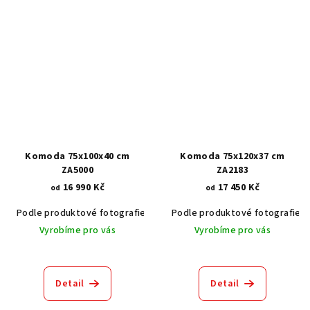
Komoda 75x100x40 cm
Komoda 75x120x37 cm
ZA5000
ZA2183
16 990 Kč
17 450 Kč
od
od
Podle produktové fotografie
Akát vintage BT1551
Podle produktové fotografie
Ořech stře
Vyrobíme pro vás
Vyrobíme pro vás
Detail
Detail