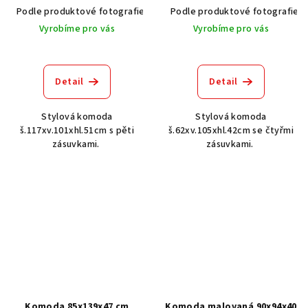
Podle produktové fotografie
Akát vintage BT1551
Podle produktové fotografie
Dub světlý
Vyrobíme pro vás
Vyrobíme pro vás
Detail
Detail
Stylová komoda
Stylová komoda
š.117xv.101xhl.51cm s pěti
š.62xv.105xhl.42cm se čtyřmi
zásuvkami.
zásuvkami.
Komoda 85x139x47 cm
Komoda malovaná 90x94x40