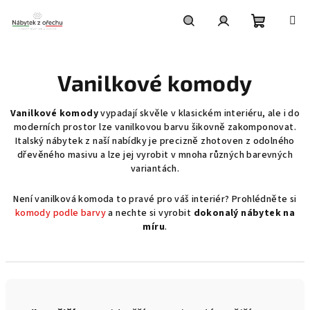
Přejít
na
obsah
Nákupní
Hledat
Přihlášení
Vanilkové komody
košík
Vanilkové komody
vypadají skvěle v klasickém interiéru, ale i do
moderních prostor lze vanilkovou barvu šikovně zakomponovat.
Italský nábytek z naší nabídky je precizně zhotoven z odolného
dřevěného masivu a lze jej vyrobit v mnoha různých barevných
variantách.
Není vanilková komoda to pravé pro váš interiér? Prohlédněte si
komody podle barvy
a nechte si vyrobit
dokonalý nábytek na
míru
.
Ř