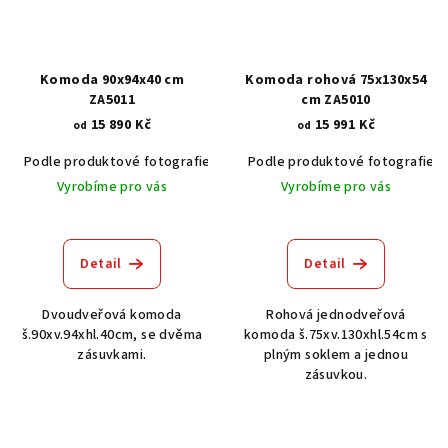
Komoda 90x94x40 cm
Komoda rohová 75x130x54
ZA5011
cm ZA5010
15 890 Kč
15 991 Kč
od
od
Podle produktové fotografie
Akát vintage BT1551
Podle produktové fotografie
Dub světlý
Vyrobíme pro vás
Vyrobíme pro vás
Detail
Detail
Dvoudveřová komoda
Rohová jednodveřová
š.90xv.94xhl.40cm, se dvěma
komoda š.75xv.130xhl.54cm s
zásuvkami.
plným soklem a jednou
zásuvkou.