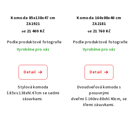
Komoda 85x138x47 cm
Komoda 160x88x40 cm
ZA1921
ZA2181
21 400 Kč
21 760 Kč
od
od
Podle produktové fotografie
Akát vintage BT1551
Podle produktové fotografie
Dub světlý
Vyrobíme pro vás
Vyrobíme pro vás
Detail
Detail
Stylová komoda
Dvoudveřová komoda s
š.85xv.138xhl.47cm se sedmi
posuvnými
zásuvkami.
dveřmi š.160xv.88xhl.40cm, se
třemi zásuvkami.