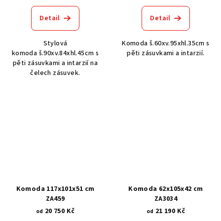
Detail
Detail
Stylová
Komoda š.60xv.95xhl.35cm s
komoda š.90xv.84xhl.45cm s
pěti zásuvkami a intarzií.
pěti zásuvkami a intarzií na
čelech zásuvek.
Komoda 117x101x51 cm
Komoda 62x105x42 cm
ZA459
ZA3034
20 750 Kč
21 190 Kč
od
od