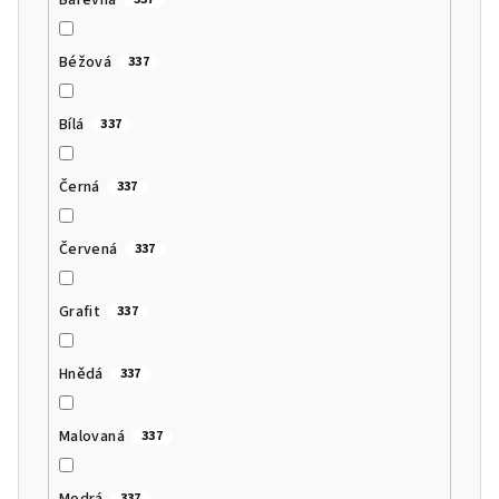
Béžová
337
Bílá
337
Černá
337
Červená
337
Grafit
337
Hnědá
337
Malovaná
337
Modrá
337