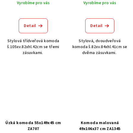
Vyrobíme pro vás
Vyrobíme pro vás
Detail
Detail
Stylová třídveřová komoda
Stylová, dvoudveřová
š.105xv.82xhl.42cm se třemi
komoda š.82xv.84xhl.41cm se
zásuvkami.
dvěma zásuvkami.
Úzká komoda 55x149x45 cm
Komoda malovaná
ZA707
49x106x37 cm ZA1345