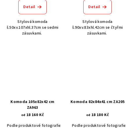
Detail
Detail
Stylová komoda
Stylová komoda
š.50xv.107xhl.37cm se sedmi
š.90xv.83xhl.42cm se čtyřmi
zásuvkami.
zásuvkami.
Komoda 105x82x42 cm
Komoda 82x84x41 cm ZA205
ZA963
18 160 Kč
18 180 Kč
od
od
Podle produktové fotografie
Akát vintage BT1551
Podle produktové fotografie
Ořech stře