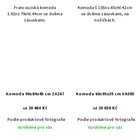
Francouzská komoda
Komoda š.105xv.85xhl.42cm
š.92xv.79xhl.44cm se dvěma
se dvěma zásuvkami, na
zásuvkami.
nožičkách.
Komoda 90x84x45 cm ZA267
Komoda 60x95x35 cm VA085
20 460 Kč
20 658 Kč
od
od
Podle produktové fotografie
Akát vintage BT1551
Podle produktové fotografie
Dub světlý
Vyrobíme pro vás
Vyrobíme pro vás