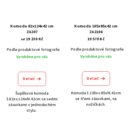
Komoda 82x124x42 cm
Komoda 105x85x42 cm
ZA207
ZA2106
19 230 Kč
19 570 Kč
od
Podle produktové fotografie
Podle produktové fotografie
Akát vintage BT1551
Dub světlý
Vyrobíme pro vás
Vyrobíme pro vás
Detail
Detail
Komoda š.105xv.85xhl.42cm
Šuplíková komoda
se třemi zásuvkami, na
š.82xv.124xhl.42cm se sedmi
nožičkách.
zásuvkami v jednoduchém
stylu.