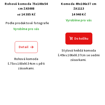
Rohová komoda 75x100x54
Komoda 49x106x37 cm
cm ZA5008
ZA1113
14 385 Kč
14 940 Kč
od
Vyrobíme pro vás
Podle produktové fotografie
Akát vintage BT1551
Dub světlý
Vyrobíme pro vás
Do košíku
Detail
Stylová hnědá komoda
š.49xv.106xhl.37cm se sedmi
Rohová komoda
zásuvkami.
š.75xv.100xhl.54cm s pěti
zásuvkami.