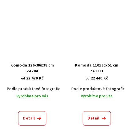
Komoda 126x86x38 cm
Komoda 110x90x51 cm
ZA204
ZA1111
22 420 Kč
22 440 Kč
od
od
Podle produktové fotografie
Akát vintage BT1551
Podle produktové fotografie
Dub světlý
Vyrobíme pro vás
Vyrobíme pro vás
Detail
Detail