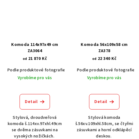
Komoda 114x97x49 cm
Komoda 56x109x58 cm
ZA3064
ZA378
21 870 Kč
22 340 Kč
od
od
Podle produktové fotografie
Akát vintage BT1551
Podle produktové fotografie
Dub světlý
Vyrobíme pro vás
Vyrobíme pro vás
Detail
Detail
Stylová, dvoudveřová
Stylová komoda
komoda š.114xv.97xhl.49cm
š.56xv.109xhl.58cm, se čtyřmi
se dvěma zásuvkami na
zásuvkami a horní odklápěcí
vysokých nožičkách.
deskou.