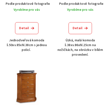
u
Podle produktové fotografie
Akát vintage BT1551
Podle produktové fotografie
Dub světlý
k
Vyrobíme pro vás
Vyrobíme pro vás
t
ů
Detail
Detail
Jednodveřová komoda
Úzká, malá komoda
š.50xv.85xhl.38cm s jednou
š.38xv.86xhl.25cm na
policí.
nožičkách, na obrázku v bílém
provedení.