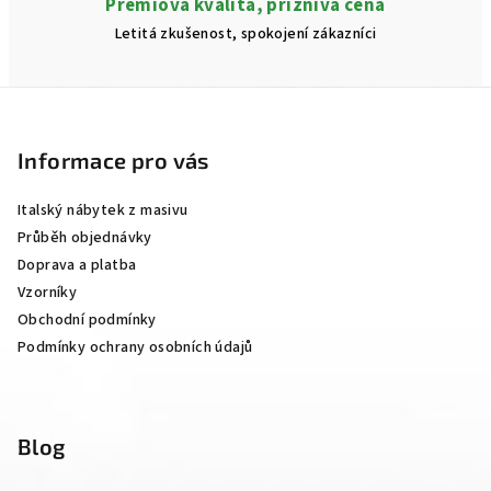
Prémiová kvalita, příznivá cena
Letitá zkušenost, spokojení zákazníci
Z
á
p
Informace pro vás
a
Italský nábytek z masivu
t
Průběh objednávky
í
Doprava a platba
Vzorníky
Obchodní podmínky
Podmínky ochrany osobních údajů
Blog