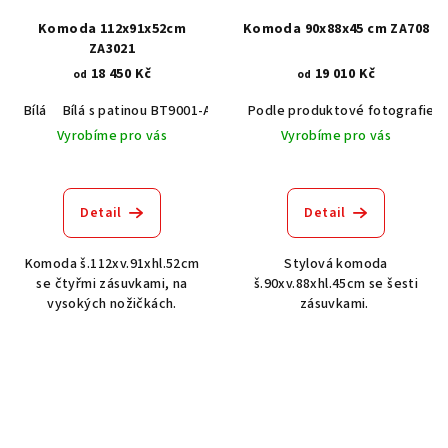
Komoda 112x91x52cm
Komoda 90x88x45 cm ZA708
ZA3021
18 450 Kč
19 010 Kč
od
od
Bílá
Bílá s patinou BT9001-A6
Černá RAL 9005
Podle produktové fotografie
Šedá RAL 7037
Vyrobíme pro vás
Vyrobíme pro vás
Detail
Detail
Komoda š.112xv.91xhl.52cm
Stylová komoda
se čtyřmi zásuvkami, na
š.90xv.88xhl.45cm se šesti
vysokých nožičkách.
zásuvkami.