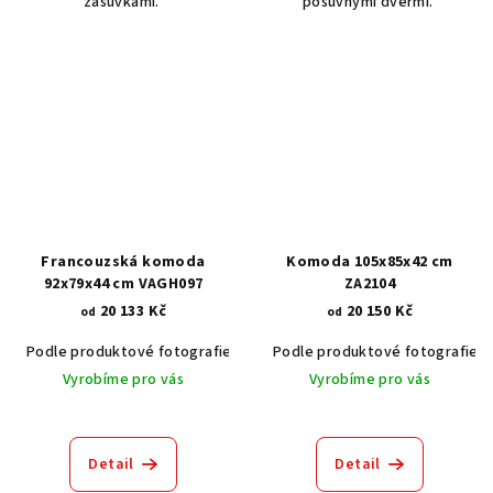
zásuvkami.
posuvnými dveřmi.
Francouzská komoda
Komoda 105x85x42 cm
92x79x44 cm VAGH097
ZA2104
20 133 Kč
20 150 Kč
od
od
Podle produktové fotografie
Akát vintage BT1551
Podle produktové fotografie
Dub světlý
Vyrobíme pro vás
Vyrobíme pro vás
Detail
Detail