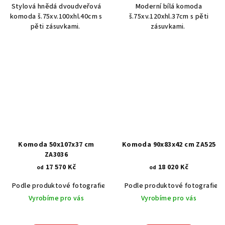
Stylová hnědá dvoudveřová
Moderní bílá komoda
komoda š.75xv.100xhl.40cm s
š.75xv.120xhl.37cm s pěti
pěti zásuvkami.
zásuvkami.
Komoda 50x107x37 cm
Komoda 90x83x42 cm ZA525
ZA3036
17 570 Kč
18 020 Kč
od
od
Podle produktové fotografie
Akát vintage BT1551
Podle produktové fotografie
Dub světlý
Vyrobíme pro vás
Vyrobíme pro vás