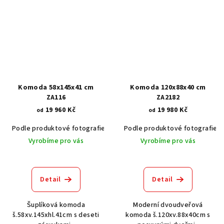
Komoda 58x145x41 cm
Komoda 120x88x40 cm
ZA116
ZA2182
19 960 Kč
19 980 Kč
od
od
Podle produktové fotografie
Akát vintage BT1551
Podle produktové fotografie
Dub světlý
Vyrobíme pro vás
Vyrobíme pro vás
Detail
Detail
Šuplíková komoda
Moderní dvoudveřová
š.58xv.145xhl.41cm s deseti
komoda š.120xv.88x40cm s