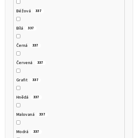
Béžová
337
Bílá
337
Černá
337
Červená
337
Grafit
337
Hnědá
337
Malovaná
337
Modrá
337