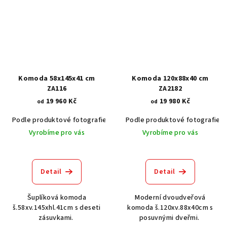
Komoda 58x145x41 cm
Komoda 120x88x40 cm
ZA116
ZA2182
19 960 Kč
19 980 Kč
od
od
Podle produktové fotografie
Akát vintage BT1551
Podle produktové fotografie
Dub světlý
Vyrobíme pro vás
Vyrobíme pro vás
Detail
Detail
Šuplíková komoda
Moderní dvoudveřová
š.58xv.145xhl.41cm s deseti
komoda š.120xv.88x40cm s
zásuvkami.
posuvnými dveřmi.