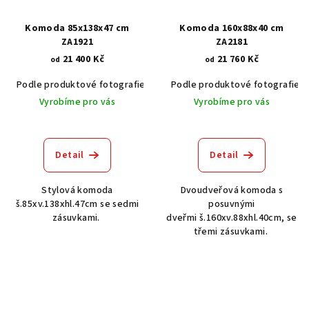
Komoda 85x138x47 cm
Komoda 160x88x40 cm
ZA1921
ZA2181
21 400 Kč
21 760 Kč
od
od
Podle produktové fotografie
Akát vintage BT1551
Podle produktové fotografie
Dub světlý
Vyrobíme pro vás
Vyrobíme pro vás
Detail
Detail
Stylová komoda
Dvoudveřová komoda s
š.85xv.138xhl.47cm se sedmi
posuvnými
zásuvkami.
dveřmi š.160xv.88xhl.40cm, se
třemi zásuvkami.