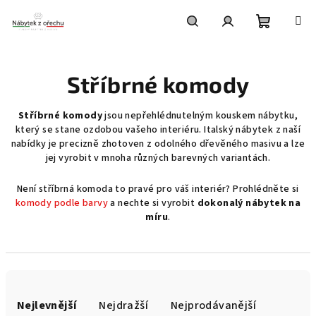
Přejít
na
obsah
Nákupní
Hledat
Přihlášení
Stříbrné komody
košík
Stříbrné komody
jsou nepřehlédnutelným kouskem nábytku,
který se stane ozdobou vašeho interiéru. Italský nábytek z naší
nabídky je precizně zhotoven z odolného dřevěného masivu a lze
jej vyrobit v mnoha různých barevných variantách.
Není stříbrná komoda to pravé pro váš interiér? Prohlédněte si
komody podle barvy
a nechte si vyrobit
dokonalý nábytek na
míru
.
Ř
a
Nejlevnější
Nejdražší
Nejprodávanější