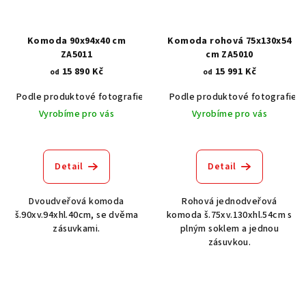
Komoda 90x94x40 cm
Komoda rohová 75x130x54
ZA5011
cm ZA5010
15 890 Kč
15 991 Kč
od
od
Podle produktové fotografie
Akát vintage BT1551
Podle produktové fotografie
Dub světlý
Vyrobíme pro vás
Vyrobíme pro vás
Detail
Detail
Dvoudveřová komoda
Rohová jednodveřová
š.90xv.94xhl.40cm, se dvěma
komoda š.75xv.130xhl.54cm s
zásuvkami.
plným soklem a jednou
zásuvkou.