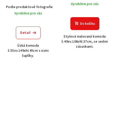
Vyrobíme pro vás
Podle produktové fotografie
Akát vintage BT1551
Dub světlý
Vyrobíme pro vás
Do košíku
Detail
Stylová malovaná komoda
š.49xv.106xhl.37cm, se sedmi
Úzká komoda
zásuvkami.
š.55xv.149xhl.45cm s osmi
šuplíky.