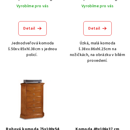
k
Vyrobíme pro vás
Vyrobíme pro vás
t
ů
Detail
Detail
Jednodveřová komoda
Úzká, malá komoda
š.50xv.85xhl.38cm s jednou
š.38xv.86xhl.25cm na
policí.
nožičkách, na obrázku v bílém
provedení.
Rohová komoda 75x100x54
Komoda 49x106x37 cm