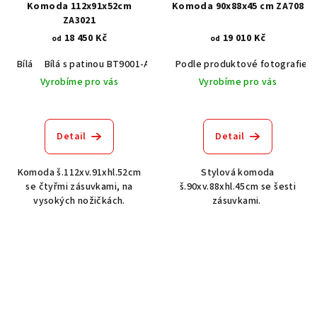
Komoda 112x91x52cm
Komoda 90x88x45 cm ZA708
ZA3021
18 450 Kč
19 010 Kč
od
od
Bílá
Bílá s patinou BT9001-A6
Černá RAL 9005
Podle produktové fotografie
Šedá RAL 7037
Vyrobíme pro vás
Vyrobíme pro vás
Detail
Detail
Komoda š.112xv.91xhl.52cm
Stylová komoda
se čtyřmi zásuvkami, na
š.90xv.88xhl.45cm se šesti
vysokých nožičkách.
zásuvkami.