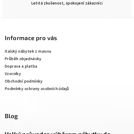
Letitá zkušenost, spokojení zákazníci
Z
á
p
Informace pro vás
a
Italský nábytek z masivu
t
Průběh objednávky
í
Doprava a platba
Vzorníky
Obchodní podmínky
Podmínky ochrany osobních údajů
Blog
Velký průvodce výběrem nábytku do