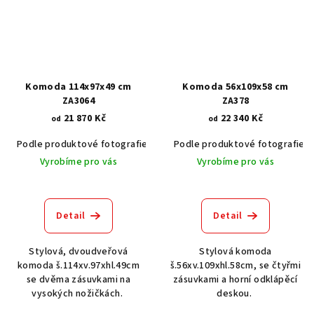
Komoda 114x97x49 cm
Komoda 56x109x58 cm
ZA3064
ZA378
21 870 Kč
22 340 Kč
od
od
Podle produktové fotografie
Akát vintage BT1551
Podle produktové fotografie
Dub světlý
Vyrobíme pro vás
Vyrobíme pro vás
Detail
Detail
Stylová, dvoudveřová
Stylová komoda
komoda š.114xv.97xhl.49cm
š.56xv.109xhl.58cm, se čtyřmi
se dvěma zásuvkami na
zásuvkami a horní odklápěcí
vysokých nožičkách.
deskou.