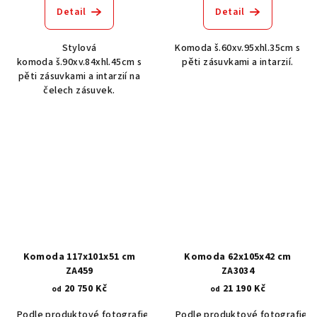
Detail
Detail
Stylová
Komoda š.60xv.95xhl.35cm s
komoda š.90xv.84xhl.45cm s
pěti zásuvkami a intarzií.
pěti zásuvkami a intarzií na
čelech zásuvek.
Komoda 117x101x51 cm
Komoda 62x105x42 cm
ZA459
ZA3034
20 750 Kč
21 190 Kč
od
od
Podle produktové fotografie
Akát vintage BT1551
Podle produktové fotografie
Dub světlý