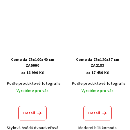
Komoda 75x100x40 cm
Komoda 75x120x37 cm
ZA5000
ZA2183
16 990 Kč
17 450 Kč
od
od
Podle produktové fotografie
Akát vintage BT1551
Podle produktové fotografie
Ořech stře
Vyrobíme pro vás
Vyrobíme pro vás
Detail
Detail
Stylová hnědá dvoudveřová
Moderní bílá komoda