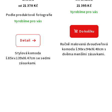
21 370 Kč
21 395 Kč
od
Vyrobíme pro vás
Podle produktové fotografie
Akát vintage BT1551
Dub světlý
Vyrobíme pro vás
Do košíku
Detail
Ručně malovaná dvoudveřová
komoda š.90xv.94xhl.40cm s
Stylová komoda
dvěma menšími zásuvkami.
š.85xv.139xhl.47cm se sedmi
zásuvkami.