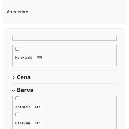
z
e
Abecedně
n
í
p
r
o
Na skladě
337
d
u
k
Cena
t
Barva
ů
Antracit
337
Barevná
337