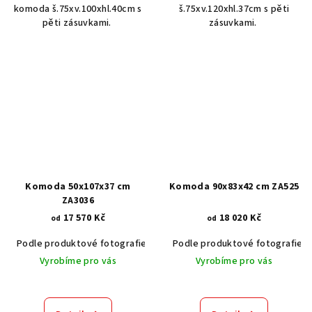
komoda š.75xv.100xhl.40cm s
š.75xv.120xhl.37cm s pěti
pěti zásuvkami.
zásuvkami.
Komoda 50x107x37 cm
Komoda 90x83x42 cm ZA525
ZA3036
17 570 Kč
18 020 Kč
od
od
Podle produktové fotografie
Akát vintage BT1551
Podle produktové fotografie
Dub světlý
Vyrobíme pro vás
Vyrobíme pro vás