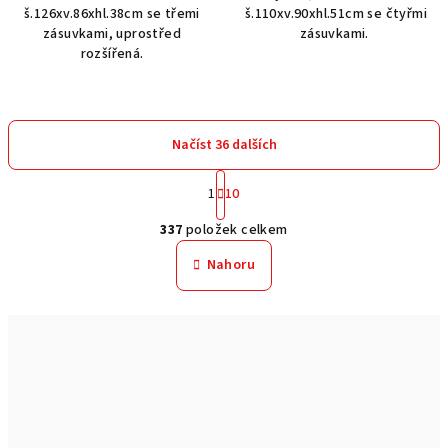
š.126xv.86xhl.38cm se třemi
š.110xv.90xhl.51cm se čtyřmi
zásuvkami, uprostřed
zásuvkami.
rozšířená.
Načíst 36 dalších
S
1
10
t
O
r
337
položek celkem
á
v
n
l
Nahoru
k
á
o
d
v
a
á
n
c
í
í
p
r
v