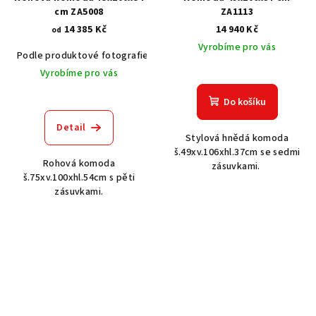
cm ZA5008
ZA1113
14 385 Kč
14 940 Kč
od
Vyrobíme pro vás
Podle produktové fotografie
Akát vintage BT1551
Dub světlý
Vyrobíme pro vás
Do košíku
Detail
Stylová hnědá komoda
š.49xv.106xhl.37cm se sedmi
Rohová komoda
zásuvkami.
š.75xv.100xhl.54cm s pěti
zásuvkami.