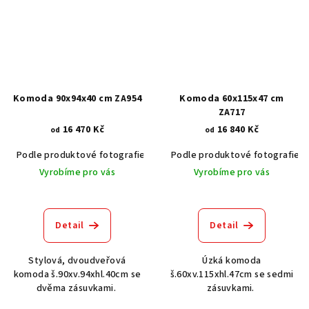
Komoda 90x94x40 cm ZA954
Komoda 60x115x47 cm
ZA717
16 470 Kč
16 840 Kč
od
od
Podle produktové fotografie
Akát vintage BT1551
Podle produktové fotografie
Dub světlý
Vyrobíme pro vás
Vyrobíme pro vás
Detail
Detail
Stylová, dvoudveřová
Úzká komoda
komoda š.90xv.94xhl.40cm se
š.60xv.115xhl.47cm se sedmi
dvěma zásuvkami.
zásuvkami.