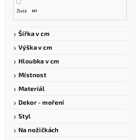
Žlutá
337
Šířka v cm
Výška v cm
Hloubka v cm
Místnost
Materiál
Dekor - moření
Styl
Na nožičkách