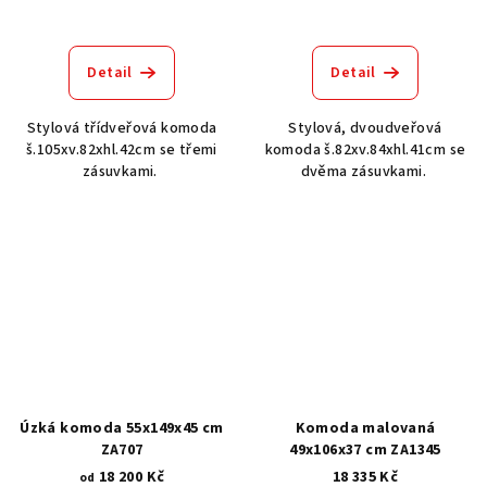
Detail
Detail
Stylová třídveřová komoda
Stylová, dvoudveřová
š.105xv.82xhl.42cm se třemi
komoda š.82xv.84xhl.41cm se
zásuvkami.
dvěma zásuvkami.
Úzká komoda 55x149x45 cm
Komoda malovaná
ZA707
49x106x37 cm ZA1345
18 200 Kč
18 335 Kč
od