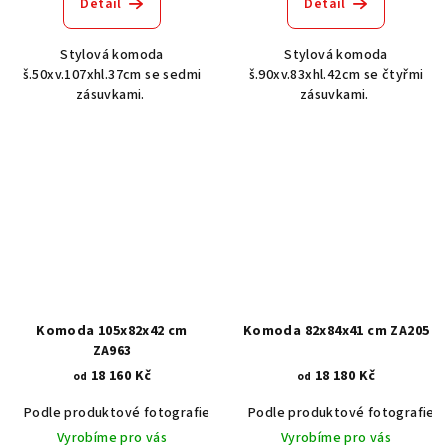
Detail
Detail
Stylová komoda
Stylová komoda
š.50xv.107xhl.37cm se sedmi
š.90xv.83xhl.42cm se čtyřmi
zásuvkami.
zásuvkami.
Komoda 105x82x42 cm
Komoda 82x84x41 cm ZA205
ZA963
18 160 Kč
18 180 Kč
od
od
Podle produktové fotografie
Akát vintage BT1551
Podle produktové fotografie
Ořech stře
Vyrobíme pro vás
Vyrobíme pro vás