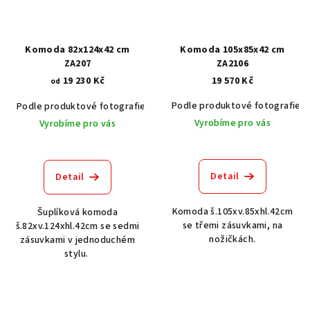
Komoda 82x124x42 cm
Komoda 105x85x42 cm
ZA207
ZA2106
19 230 Kč
19 570 Kč
od
Podle produktové fotografie
Podle produktové fotografie
Akát vintage BT1551
Dub světlý
Vyrobíme pro vás
Vyrobíme pro vás
Detail
Detail
Komoda š.105xv.85xhl.42cm
Šuplíková komoda
se třemi zásuvkami, na
š.82xv.124xhl.42cm se sedmi
nožičkách.
zásuvkami v jednoduchém
stylu.