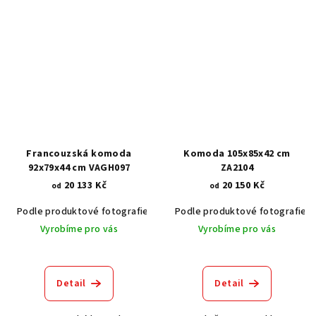
Francouzská komoda
Komoda 105x85x42 cm
92x79x44 cm VAGH097
ZA2104
20 133 Kč
20 150 Kč
od
od
Podle produktové fotografie
Akát vintage BT1551
Podle produktové fotografie
Dub světlý
Vyrobíme pro vás
Vyrobíme pro vás
Detail
Detail