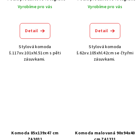
Vyrobíme pro vás
Vyrobíme pro vás
Detail
Detail
Stylová komoda
Stylová komoda
š.117xv.101xhl.51cm s pěti
š.62xv.105xhl.42cm se čtyřmi
zásuvkami.
zásuvkami.
Komoda 85x139x47 cm
Komoda malovaná 90x94x40
ZA3031
cm ZA1331