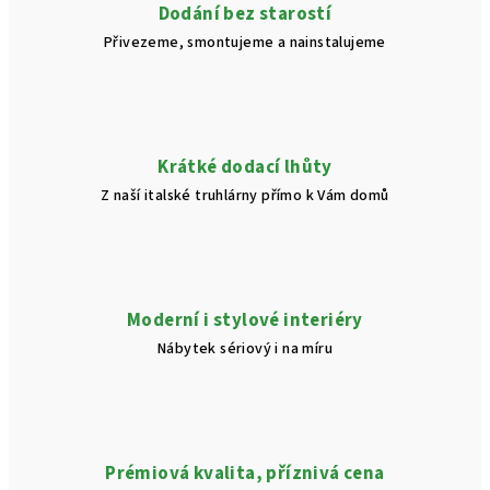
Dodání bez starostí
k
Přivezeme, smontujeme a nainstalujeme
y
v
ý
p
i
Krátké dodací lhůty
s
Z naší italské truhlárny přímo k Vám domů
u
Moderní i stylové interiéry
Nábytek sériový i na míru
Prémiová kvalita, příznivá cena