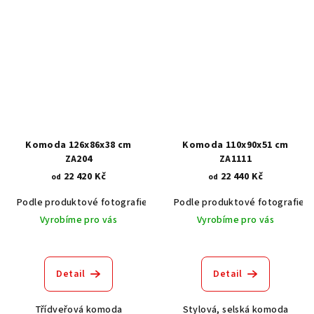
Komoda 126x86x38 cm
Komoda 110x90x51 cm
ZA204
ZA1111
22 420 Kč
22 440 Kč
od
od
Podle produktové fotografie
Akát vintage BT1551
Podle produktové fotografie
Dub světlý
Vyrobíme pro vás
Vyrobíme pro vás
Detail
Detail
Třídveřová komoda
Stylová, selská komoda