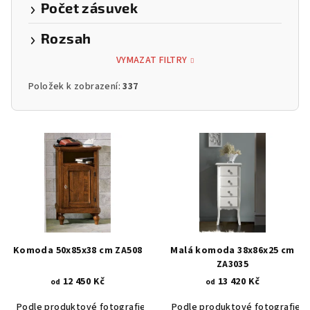
Počet zásuvek
Rozsah
VYMAZAT FILTRY
Položek k zobrazení:
337
V
ý
p
i
s
p
r
Komoda 50x85x38 cm ZA508
Malá komoda 38x86x25 cm
o
ZA3035
12 450 Kč
13 420 Kč
d
od
od
u
Podle produktové fotografie
Akát vintage BT1551
Podle produktové fotografie
Dub světlý