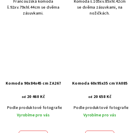
Francouzská komoda
Komoda š.105xv.85xhl.42cm
š.92xv.79xhl.44cm se dvěma
se dvěma zásuvkami, na
zásuvkami.
nožičkách.
Komoda 90x84x45 cm ZA267
Komoda 60x95x35 cm VA085
20 460 Kč
20 658 Kč
od
od
Podle produktové fotografie
Akát vintage BT1551
Podle produktové fotografie
Dub světlý
Vyrobíme pro vás
Vyrobíme pro vás