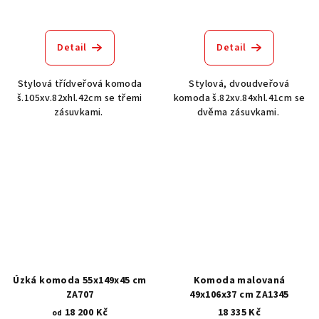
Detail
Detail
Stylová třídveřová komoda
Stylová, dvoudveřová
š.105xv.82xhl.42cm se třemi
komoda š.82xv.84xhl.41cm se
zásuvkami.
dvěma zásuvkami.
Úzká komoda 55x149x45 cm
Komoda malovaná
ZA707
49x106x37 cm ZA1345
18 200 Kč
18 335 Kč
od