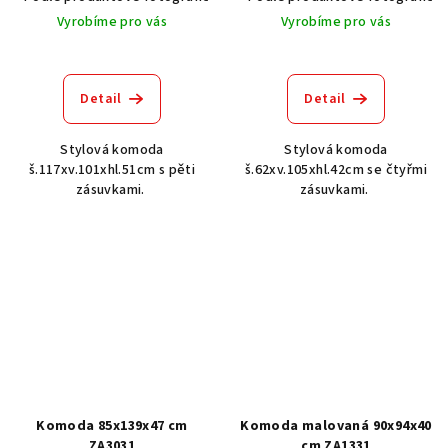
Vyrobíme pro vás
Vyrobíme pro vás
Detail
Detail
Stylová komoda
Stylová komoda
š.117xv.101xhl.51cm s pěti
š.62xv.105xhl.42cm se čtyřmi
zásuvkami.
zásuvkami.
Komoda 85x139x47 cm
Komoda malovaná 90x94x40
ZA3031
cm ZA1331