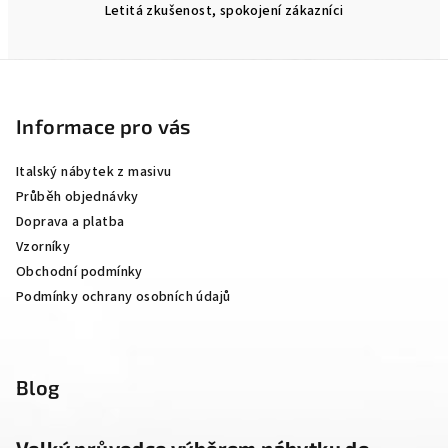
Letitá zkušenost, spokojení zákazníci
Z
á
p
Informace pro vás
a
Italský nábytek z masivu
t
Průběh objednávky
í
Doprava a platba
Vzorníky
Obchodní podmínky
Podmínky ochrany osobních údajů
Blog
Velký průvodce výběrem nábytku do