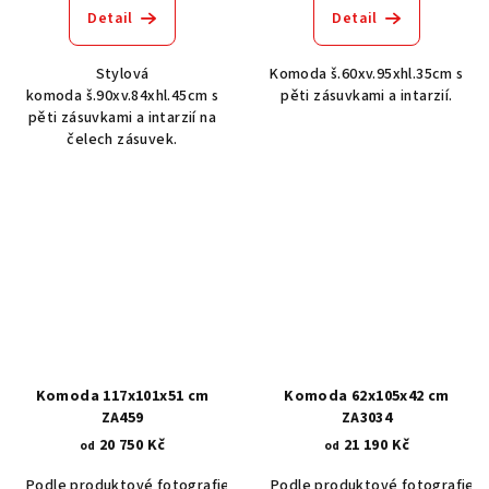
Detail
Detail
Stylová
Komoda š.60xv.95xhl.35cm s
komoda š.90xv.84xhl.45cm s
pěti zásuvkami a intarzií.
pěti zásuvkami a intarzií na
čelech zásuvek.
Komoda 117x101x51 cm
Komoda 62x105x42 cm
ZA459
ZA3034
20 750 Kč
21 190 Kč
od
od
Podle produktové fotografie
Akát vintage BT1551
Podle produktové fotografie
Dub světlý