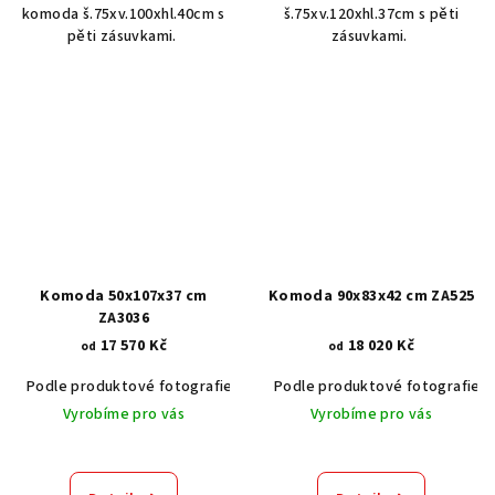
komoda š.75xv.100xhl.40cm s
š.75xv.120xhl.37cm s pěti
pěti zásuvkami.
zásuvkami.
Komoda 50x107x37 cm
Komoda 90x83x42 cm ZA525
ZA3036
17 570 Kč
18 020 Kč
od
od
Podle produktové fotografie
Akát vintage BT1551
Podle produktové fotografie
Dub světlý
Vyrobíme pro vás
Vyrobíme pro vás