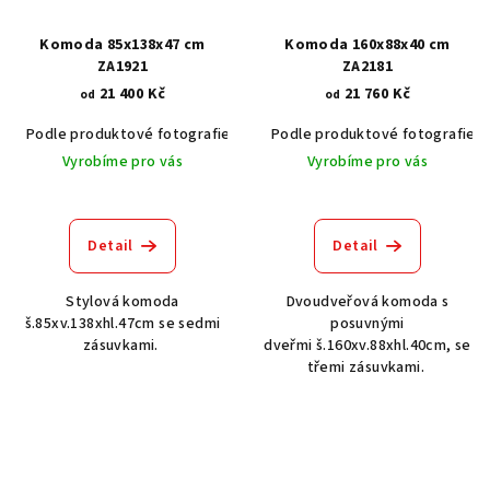
Komoda 85x138x47 cm
Komoda 160x88x40 cm
ZA1921
ZA2181
21 400 Kč
21 760 Kč
od
od
Podle produktové fotografie
Akát vintage BT1551
Podle produktové fotografie
Dub světlý
Vyrobíme pro vás
Vyrobíme pro vás
Detail
Detail
Stylová komoda
Dvoudveřová komoda s
š.85xv.138xhl.47cm se sedmi
posuvnými
zásuvkami.
dveřmi š.160xv.88xhl.40cm, se
třemi zásuvkami.