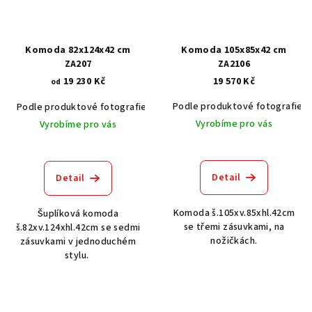
Komoda 82x124x42 cm
Komoda 105x85x42 cm
ZA207
ZA2106
19 230 Kč
19 570 Kč
od
Podle produktové fotografie
Podle produktové fotografie
Akát vintage BT1551
Dub světlý
Vyrobíme pro vás
Vyrobíme pro vás
Detail
Detail
Komoda š.105xv.85xhl.42cm
Šuplíková komoda
se třemi zásuvkami, na
š.82xv.124xhl.42cm se sedmi
nožičkách.
zásuvkami v jednoduchém
stylu.