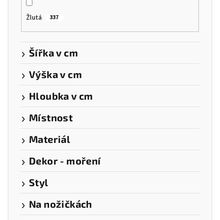
Žlutá
337
Šířka v cm
Výška v cm
Hloubka v cm
Místnost
Materiál
Dekor - moření
Styl
Na nožičkách