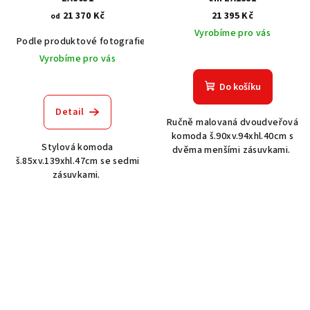
21 370 Kč
21 395 Kč
od
Vyrobíme pro vás
Podle produktové fotografie
Akát vintage BT1551
Dub světlý
Vyrobíme pro vás
Do košíku
Detail
Ručně malovaná dvoudveřová
komoda š.90xv.94xhl.40cm s
Stylová komoda
dvěma menšími zásuvkami.
š.85xv.139xhl.47cm se sedmi
zásuvkami.