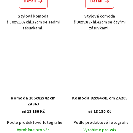
Detail
Detail
Stylová komoda
Stylová komoda
š.50xv.107xhl.37cm se sedmi
š.90xv.83xhl.42cm se čtyřmi
zásuvkami.
zásuvkami.
Komoda 105x82x42 cm
Komoda 82x84x41 cm ZA205
ZA963
18 160 Kč
18 180 Kč
od
od
Podle produktové fotografie
Akát vintage BT1551
Podle produktové fotografie
Ořech stře
Vyrobíme pro vás
Vyrobíme pro vás