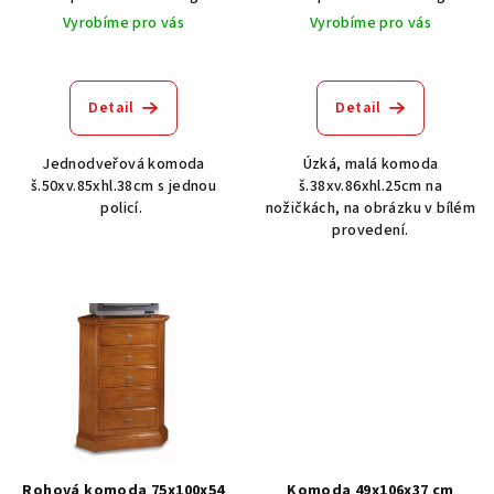
k
Vyrobíme pro vás
Vyrobíme pro vás
t
ů
Detail
Detail
Jednodveřová komoda
Úzká, malá komoda
š.50xv.85xhl.38cm s jednou
š.38xv.86xhl.25cm na
policí.
nožičkách, na obrázku v bílém
provedení.
Rohová komoda 75x100x54
Komoda 49x106x37 cm