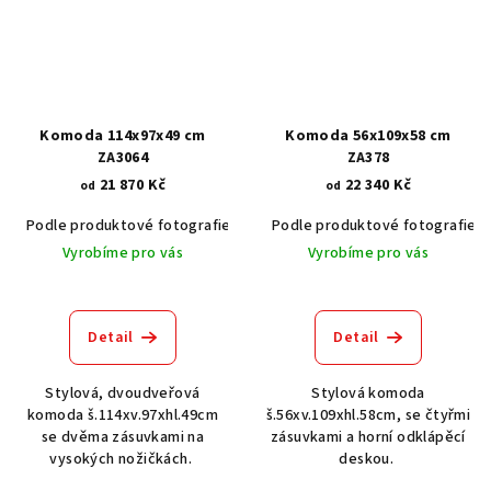
Komoda 114x97x49 cm
Komoda 56x109x58 cm
ZA3064
ZA378
21 870 Kč
22 340 Kč
od
od
Podle produktové fotografie
Akát vintage BT1551
Podle produktové fotografie
Dub světlý
Vyrobíme pro vás
Vyrobíme pro vás
Detail
Detail
Stylová, dvoudveřová
Stylová komoda
komoda š.114xv.97xhl.49cm
š.56xv.109xhl.58cm, se čtyřmi
se dvěma zásuvkami na
zásuvkami a horní odklápěcí
vysokých nožičkách.
deskou.