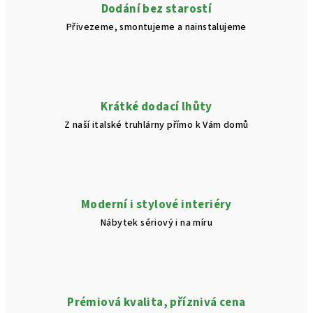
Dodání bez starostí
k
Přivezeme, smontujeme a nainstalujeme
y
v
ý
p
i
Krátké dodací lhůty
s
Z naší italské truhlárny přímo k Vám domů
u
Moderní i stylové interiéry
Nábytek sériový i na míru
Prémiová kvalita, příznivá cena