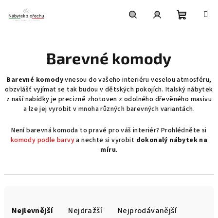
Přejít
na
obsah
Nákupní
Hledat
Přihlášení
Barevné komody
košík
Barevné komody
vnesou do vašeho interiéru veselou atmosféru,
obzvlášť vyjímat se tak budou v dětských pokojích. Italský nábytek
z naší nabídky je precizně zhotoven z odolného dřevěného masivu
a lze jej vyrobit v mnoha různých barevných variantách.
Není barevná komoda to pravé pro váš interiér? Prohlédněte si
komody podle barvy
a nechte si vyrobit
dokonalý nábytek na
míru
.
Ř
a
Nejlevnější
Nejdražší
Nejprodávanější