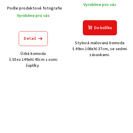
Vyrobíme pro vás
Podle produktové fotografie
Akát vintage BT1551
Dub světlý
Vyrobíme pro vás
Do košíku
Detail
Stylová malovaná komoda
š.49xv.106xhl.37cm, se sedmi
Úzká komoda
zásuvkami.
š.55xv.149xhl.45cm s osmi
šuplíky.