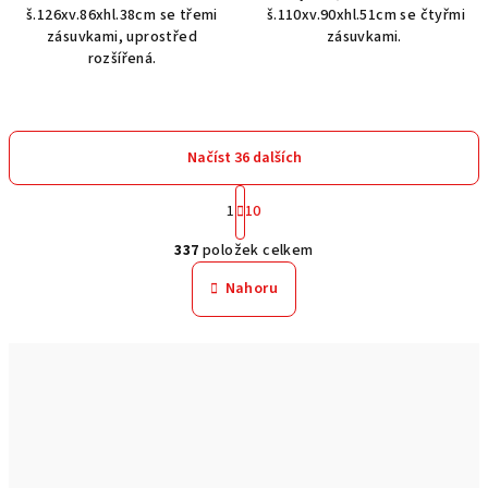
š.126xv.86xhl.38cm se třemi
š.110xv.90xhl.51cm se čtyřmi
zásuvkami, uprostřed
zásuvkami.
rozšířená.
Načíst 36 dalších
S
1
10
t
O
r
337
položek celkem
á
v
n
l
Nahoru
k
á
o
d
v
a
á
n
c
í
í
p
r
v