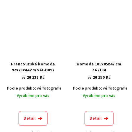
Francouzská komoda
Komoda 105x85x42 cm
92x79x44 cm VAGH097
ZA2104
20 133 Kč
20 150 Kč
od
od
Podle produktové fotografie
Akát vintage BT1551
Podle produktové fotografie
Dub světlý
Vyrobíme pro vás
Vyrobíme pro vás
Detail
Detail