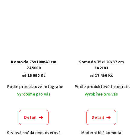
Komoda 75x100x40 cm
Komoda 75x120x37 cm
ZA5000
ZA2183
16 990 Kč
17 450 Kč
od
od
Podle produktové fotografie
Akát vintage BT1551
Podle produktové fotografie
Ořech stře
Vyrobíme pro vás
Vyrobíme pro vás
Detail
Detail
Stylová hnědá dvoudveřová
Moderní bílá komoda