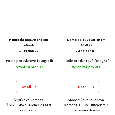
Komoda 58x145x41 cm
Komoda 120x88x40 cm
ZA116
ZA2182
19 960 Kč
19 980 Kč
od
od
Podle produktové fotografie
Akát vintage BT1551
Podle produktové fotografie
Dub světlý
Vyrobíme pro vás
Vyrobíme pro vás
Detail
Detail
Šuplíková komoda
Moderní dvoudveřová
š.58xv.145xhl.41cm s deseti
komoda š.120xv.88x40cm s
zásuvkami.
posuvnými dveřmi.