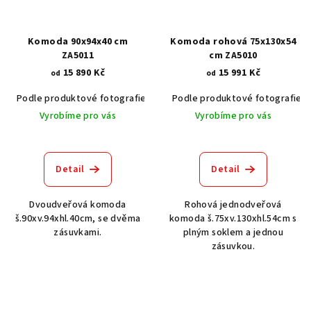
Komoda 90x94x40 cm
Komoda rohová 75x130x54
ZA5011
cm ZA5010
15 890 Kč
15 991 Kč
od
od
Podle produktové fotografie
Akát vintage BT1551
Podle produktové fotografie
Dub světlý
Vyrobíme pro vás
Vyrobíme pro vás
Detail
Detail
Dvoudveřová komoda
Rohová jednodveřová
š.90xv.94xhl.40cm, se dvěma
komoda š.75xv.130xhl.54cm s
zásuvkami.
plným soklem a jednou
zásuvkou.