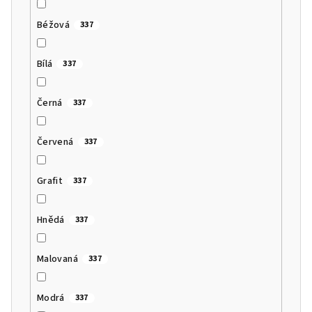
Béžová
337
Bílá
337
Černá
337
Červená
337
Grafit
337
Hnědá
337
Malovaná
337
Modrá
337