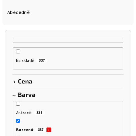
z
e
Abecedně
n
í
p
r
o
Na skladě
337
d
u
k
Cena
t
Barva
ů
Antracit
337
Barevná
337