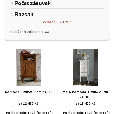
Počet zásuvek
Rozsah
VYMAZAT FILTRY
Položek k zobrazení:
337
V
ý
p
i
s
p
r
Komoda 50x85x38 cm ZA508
Malá komoda 38x86x25 cm
o
ZA3035
12 450 Kč
13 420 Kč
d
od
od
u
Podle produktové fotografie
Akát vintage BT1551
Podle produktové fotografie
Dub světlý