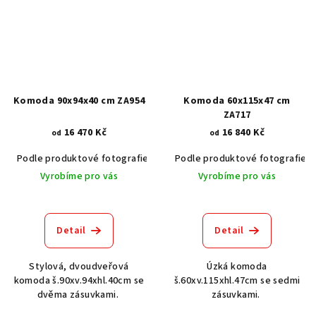
Komoda 90x94x40 cm ZA954
Komoda 60x115x47 cm
ZA717
16 470 Kč
16 840 Kč
od
od
Podle produktové fotografie
Akát vintage BT1551
Podle produktové fotografie
Dub světlý
Vyrobíme pro vás
Vyrobíme pro vás
Detail
Detail
Stylová, dvoudveřová
Úzká komoda
komoda š.90xv.94xhl.40cm se
š.60xv.115xhl.47cm se sedmi
dvěma zásuvkami.
zásuvkami.