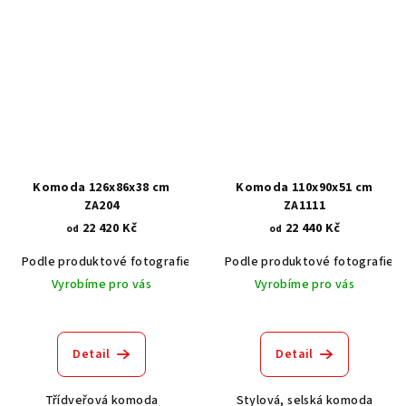
Komoda 126x86x38 cm
Komoda 110x90x51 cm
ZA204
ZA1111
22 420 Kč
22 440 Kč
od
od
Podle produktové fotografie
Akát vintage BT1551
Podle produktové fotografie
Dub světlý
Vyrobíme pro vás
Vyrobíme pro vás
Detail
Detail
Třídveřová komoda
Stylová, selská komoda