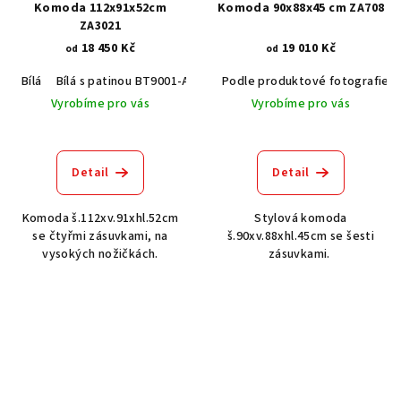
Komoda 112x91x52cm
Komoda 90x88x45 cm ZA708
ZA3021
18 450 Kč
19 010 Kč
od
od
Bílá
Bílá s patinou BT9001-A6
Černá RAL 9005
Podle produktové fotografie
Šedá RAL 7037
Vyrobíme pro vás
Vyrobíme pro vás
Detail
Detail
Komoda š.112xv.91xhl.52cm
Stylová komoda
se čtyřmi zásuvkami, na
š.90xv.88xhl.45cm se šesti
vysokých nožičkách.
zásuvkami.