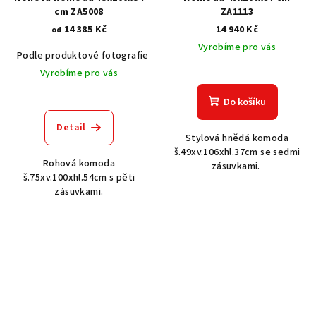
cm ZA5008
ZA1113
14 385 Kč
14 940 Kč
od
Vyrobíme pro vás
Podle produktové fotografie
Akát vintage BT1551
Dub světlý
Vyrobíme pro vás
Do košíku
Detail
Stylová hnědá komoda
š.49xv.106xhl.37cm se sedmi
Rohová komoda
zásuvkami.
š.75xv.100xhl.54cm s pěti
zásuvkami.