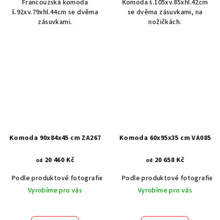
Francouzská komoda
Komoda š.105xv.85xhl.42cm
š.92xv.79xhl.44cm se dvěma
se dvěma zásuvkami, na
zásuvkami.
nožičkách.
Komoda 90x84x45 cm ZA267
Komoda 60x95x35 cm VA085
20 460 Kč
20 658 Kč
od
od
Podle produktové fotografie
Akát vintage BT1551
Podle produktové fotografie
Dub světlý
Vyrobíme pro vás
Vyrobíme pro vás