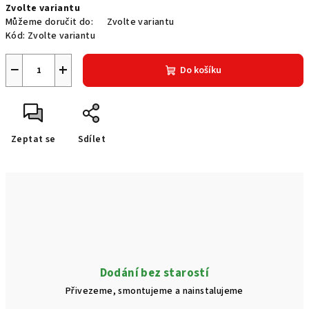
Zvolte variantu
cena:
Můžeme doručit do:
Zvolte variantu
Kód:
Zvolte variantu
−
+
Do košíku
Zeptat se
Sdílet
Dodání bez starostí
Přivezeme, smontujeme a nainstalujeme