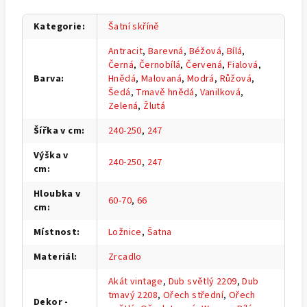
Kategorie
:
Šatní skříně
Antracit
,
Barevná
,
Béžová
,
Bílá
,
Černá
,
Černobílá
,
Červená
,
Fialová
,
Barva
:
Hnědá
,
Malovaná
,
Modrá
,
Růžová
,
Šedá
,
Tmavě hnědá
,
Vanilková
,
Zelená
,
Žlutá
Šířka v cm
:
240-250
,
247
Výška v
240-250
,
247
cm
:
Hloubka v
60-70
,
66
cm
:
Místnost
:
Ložnice
,
Šatna
Materiál
:
Zrcadlo
Akát vintage
,
Dub světlý 2209
,
Dub
tmavý 2208
,
Ořech střední
,
Ořech
Dekor -