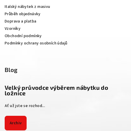
a
Italský nábytek z masivu
t
Průběh objednávky
í
Doprava a platba
Vzorníky
Obchodní podmínky
Podmínky ochrany osobních údajů
Blog
Velký průvodce výběrem nábytku do
ložnice
Ať už jste se rozhod...
Archiv