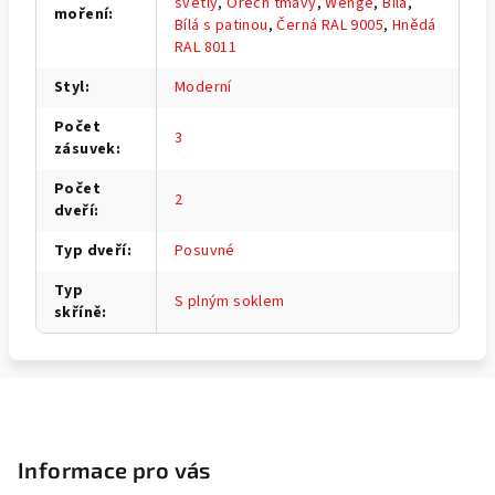
světlý
,
Ořech tmavý
,
Wenge
,
Bílá
,
moření
:
Bílá s patinou
,
Černá RAL 9005
,
Hnědá
RAL 8011
Styl
:
Moderní
Počet
3
zásuvek
:
Počet
2
dveří
:
Typ dveří
:
Posuvné
Typ
S plným soklem
skříně
:
Z
á
p
Informace pro vás