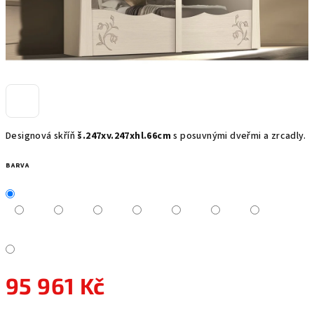
Designová skříň
š.247xv.247xhl.66cm
s posuvnými dveřmi a zrcadly.
BARVA
95 961 Kč
Měrná