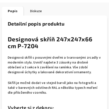
Popis
Diskuze
Detailní popis produktu
Designová skříň 247x247x66
cm P-7204
Designová skříň s posuvnými dveřmi a tvarovanými zrcadly v
moderním stylu. Uvnitř najdete 3 zásuvky na drobné
oblečení a 3 sekce k zavěšení na ramínka. Vše zdobí
designové úchytky a lakované dekorativní ornamenty.
Skříň je možné dodat ve stejné barvě jako na fotografii a
také v barevných odstínech RAL a několika typech moření
dle přiloženého vzorníku.
Vyberte si z dekoru: