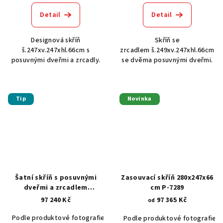
Detail
Detail
Designová skříň
Skříň se
š.247xv.247xhl.66cm s
zrcadlem š.249xv.247xhl.66cm
posuvnými dveřmi a zrcadly.
se dvěma posuvnými dveřmi.
Tip
Novinka
Šatní skříň s posuvnými
Zasouvací skříň 280x247x66
dveřmi a zrcadlem
cm P-7289
240x247x66 cm P-4066
97 240 Kč
97 365 Kč
od
Podle produktové fotografie
Akát vintage BT1551
Dub světlý
Podle produktové fotografie