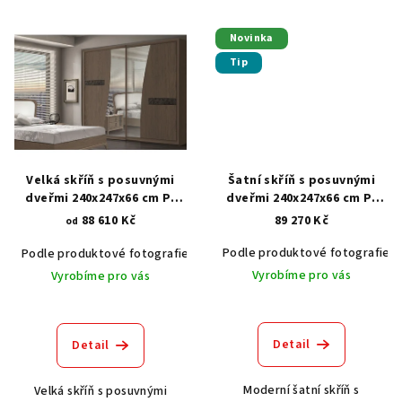
Novinka
Tip
Velká skříň s posuvnými
Šatní skříň s posuvnými
dveřmi 240x247x66 cm P-
dveřmi 240x247x66 cm P-
7299
7246
88 610 Kč
89 270 Kč
od
Podle produktové fotografie
Podle produktové fotografie
Akát vintage BT1551
Dub světlý
Vyrobíme pro vás
Vyrobíme pro vás
Detail
Detail
Moderní šatní skříň s
Velká skříň s posuvnými