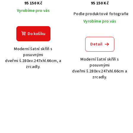
7245
7249
95 150 Kč
95 150 Kč
Vyrobíme pro vás
Podle produktové fotografie
Vyrobíme pro vás
Do košíku
Detail
Moderní šatní skříň s
posuvnými
Moderní šatní skříň s
dveřmi š.280xv.247xhl.66cm, a
posuvnými
zrcadly.
dveřmi š.280xv.247xhl.66cm a
zrcadly.