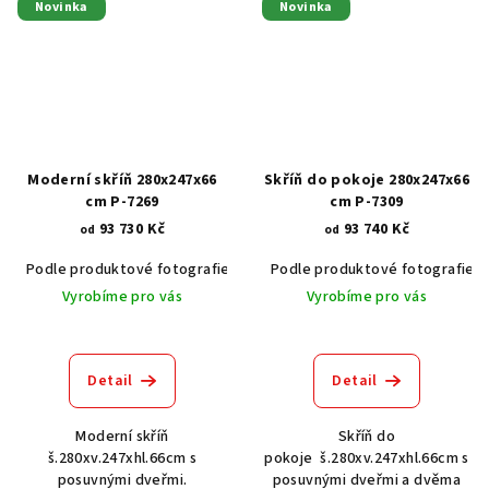
Novinka
Novinka
Moderní skříň 280x247x66
Skříň do pokoje 280x247x66
cm P-7269
cm P-7309
93 730 Kč
93 740 Kč
od
od
Podle produktové fotografie
Akát vintage BT1551
Podle produktové fotografie
Dub světlý
Vyrobíme pro vás
Vyrobíme pro vás
Detail
Detail
Moderní skříň
Skříň do
š.280xv.247xhl.66cm s
pokoje š.280xv.247xhl.66cm s
posuvnými dveřmi.
posuvnými dveřmi a dvěma