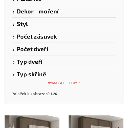
Dekor - moření
Styl
Počet zásuvek
Počet dveří
Typ dveří
Typ skříně
VYMAZAT FILTRY
Položek k zobrazení:
126
V
ý