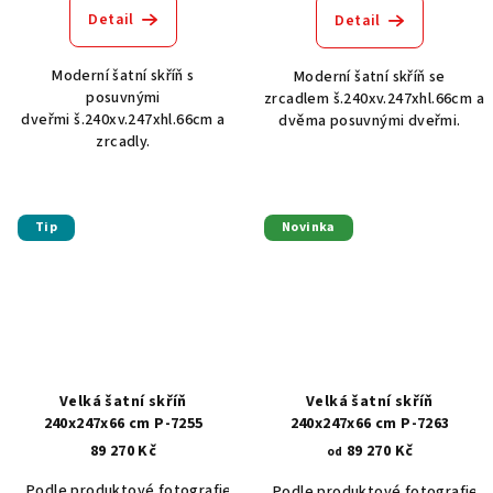
Detail
Detail
Moderní šatní skříň s
Moderní šatní skříň se
posuvnými
zrcadlem š.240xv.247xhl.66cm a
dveřmi š.240xv.247xhl.66cm a
dvěma posuvnými dveřmi.
zrcadly.
Tip
Novinka
Velká šatní skříň
Velká šatní skříň
240x247x66 cm P-7255
240x247x66 cm P-7263
89 270 Kč
89 270 Kč
od
Podle produktové fotografie
Akát vintage BT1551
Dub světlý
Podle produktové fotografie