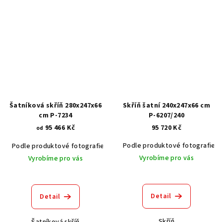
Šatníková skříň 280x247x66
Skříň šatní 240x247x66 cm
cm P-7234
P-6207/240
95 466 Kč
95 720 Kč
od
Podle produktové fotografie
Podle produktové fotografie
Akát vintage BT1551
Dub světlý
Vyrobíme pro vás
Vyrobíme pro vás
Detail
Detail
Skříň
Šatníková skříň