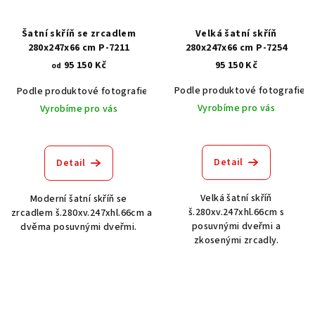
Šatní skříň se zrcadlem
Velká šatní skříň
280x247x66 cm P-7211
280x247x66 cm P-7254
95 150 Kč
95 150 Kč
od
Podle produktové fotografie
Podle produktové fotografie
Akát vintage BT1551
Dub světlý
Vyrobíme pro vás
Vyrobíme pro vás
Detail
Detail
Velká šatní skříň
Moderní šatní skříň se
š.280xv.247xhl.66cm s
zrcadlem š.280xv.247xhl.66cm a
posuvnými dveřmi a
dvěma posuvnými dveřmi.
zkosenými zrcadly.