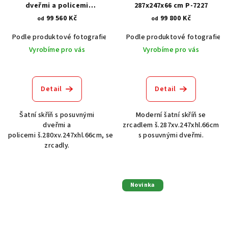
dveřmi a policemi
287x247x66 cm P-7227
280x247x66 cm P-7280
99 560 Kč
99 800 Kč
od
od
Podle produktové fotografie
Akát vintage BT1551
Podle produktové fotografie
Dub světlý
Vyrobíme pro vás
Vyrobíme pro vás
Detail
Detail
Šatní skříň s posuvnými
Moderní šatní skříň se
dveřmi a
zrcadlem š.287xv.247xhl.66cm
policemi š.280xv.247xhl.66cm, se
s posuvnými dveřmi.
zrcadly.
Novinka