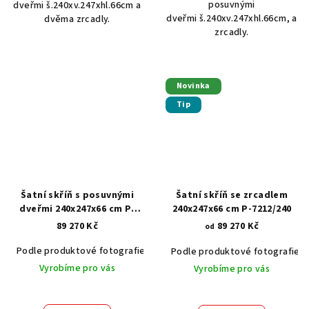
posuvnými
dveřmi š.240xv.247xhl.66cm a
dveřmi š.240xv.247xhl.66cm, a
dvěma zrcadly.
zrcadly.
Novinka
Tip
Šatní skříň s posuvnými
Šatní skříň se zrcadlem
dveřmi 240x247x66 cm P-
240x247x66 cm P-7212/240
7250
89 270 Kč
89 270 Kč
od
Podle produktové fotografie
Akát vintage BT1551
Dub světlý
Podle produktové fotografie
Vyrobíme pro vás
Vyrobíme pro vás