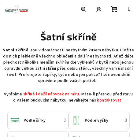
Přejít
na
obsah
Nákupní
Hledat
Přihlášení
Šatní skříně
košík
Šatní skříně
jsou v domácnosti nezbytným kusem nábytku. Uložíte
do nich přehledně všechno oblečení a další nezbytnosti. Ať už dáte
přednost několika menším skříním dle výklenků v bytě nebo jednou
opravdu velkou šatní skříní přes celou stěnu, všechny vám usnadní
život. Preferujete šuplíky, tyče nebo jen police? I sériovou skříň
upravíme podle vašich potřeb.
Vyrábíme
skříně i další nábytek na míru
. Máte-li přesnou představu
o vašem budoucím nábytku, neváhejte nás
kontaktovat
.
Podle šířky
Podle výšky