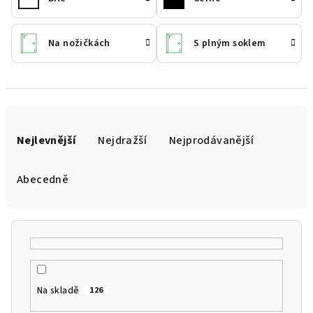
Na nožičkách
S plným soklem
Ř
a
Nejlevnější
Nejdražší
Nejprodávanější
z
e
Abecedně
n
í
p
r
o
Na skladě
126
d