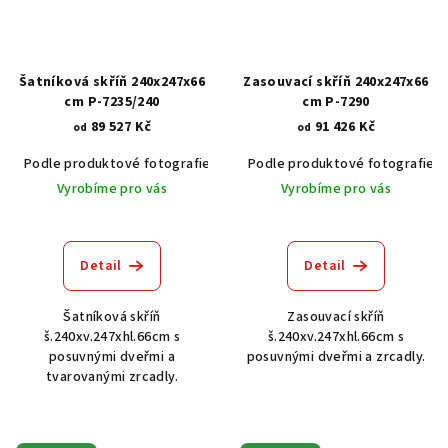
Šatníková skříň 240x247x66
Zasouvací skříň 240x247x66
cm P-7235/240
cm P-7290
89 527 Kč
91 426 Kč
od
od
Podle produktové fotografie
Akát vintage BT1551
Podle produktové fotografie
Dub světlý
Vyrobíme pro vás
Vyrobíme pro vás
Detail
Detail
Šatníková skříň
Zasouvací skříň
š.240xv.247xhl.66cm s
š.240xv.247xhl.66cm s
posuvnými dveřmi a
posuvnými dveřmi a zrcadly.
tvarovanými zrcadly.