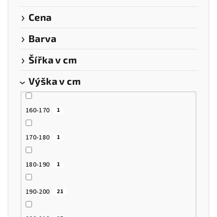
u
k
Cena
t
Barva
ů
Šířka v cm
Výška v cm
160-170
1
170-180
1
180-190
1
190-200
21