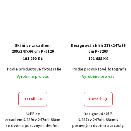
Skříň se zrcadlem
Designová skříň 287x247x66
289x247x66 cm P-5120
cm P-7203
101 290 Kč
101 688 Kč
Podle produktové fotografie
Akát vintage BT1551
Podle produktové fotografie
Dub světlý
Vyrobíme pro vás
Vyrobíme pro vás
Detail
Detail
Skříň se
Designová skříň
zrcadlem š.289xv.247xhl.66cm
š.287xv.247xhl.66cm s
se dvěma posuvnými dveřmi.
posuvnými dveřmi a zrcadly.