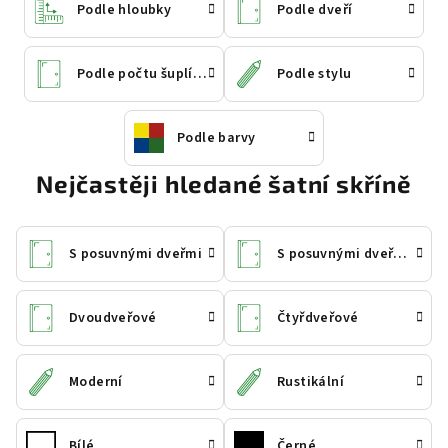
Podle hloubky
Podle dveří
Podle počtu šuplíků
Podle stylu
Podle barvy
Nejčastěji hledané šatní skříně
S posuvnými dveřmi
S posuvnými dveřmi a zrcadlem
Dvoudveřové
Čtyřdveřové
Moderní
Rustikální
Bílé
Černé