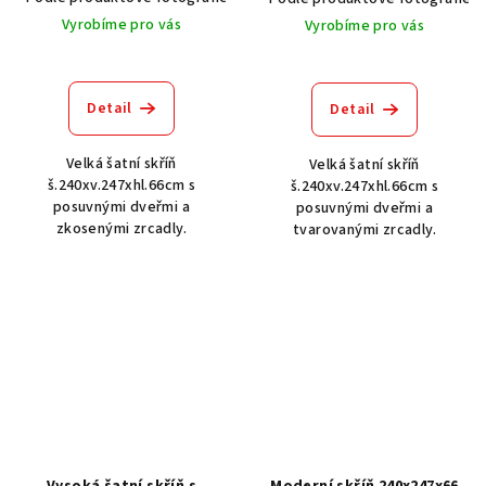
Vyrobíme pro vás
Vyrobíme pro vás
Detail
Detail
Velká šatní skříň
Velká šatní skříň
š.240xv.247xhl.66cm s
š.240xv.247xhl.66cm s
posuvnými dveřmi a
posuvnými dveřmi a
zkosenými zrcadly.
tvarovanými zrcadly.
Vysoká šatní skříň s
Moderní skříň 240x247x66