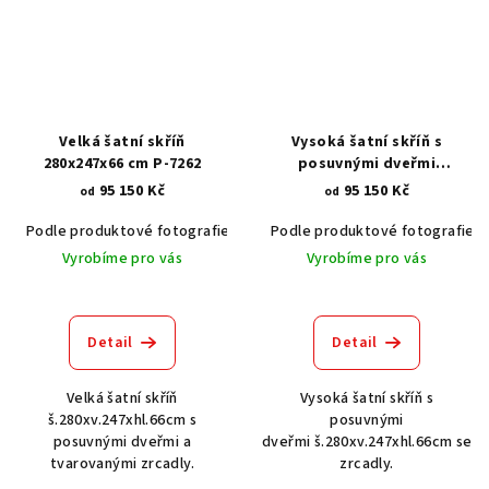
Velká šatní skříň
Vysoká šatní skříň s
280x247x66 cm P-7262
posuvnými dveřmi
280x247x66 cm P-7282
95 150 Kč
95 150 Kč
od
od
Podle produktové fotografie
Akát vintage BT1551
Podle produktové fotografie
Dub světlý
Vyrobíme pro vás
Vyrobíme pro vás
Detail
Detail
Velká šatní skříň
Vysoká šatní skříň s
š.280xv.247xhl.66cm s
posuvnými
posuvnými dveřmi a
dveřmi š.280xv.247xhl.66cm se
tvarovanými zrcadly.
zrcadly.