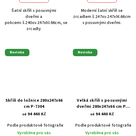
Šatní skříň s posuvnými
Moderní šatní skříň se
dveřmi a
zrcadlem š.247xv.247xhl.66cm
policemi š.240xv.247xhl.66cm, se
s posuvnými dveřmi.
zrcadly.
Novinka
Novinka
Skříň do ložnice 280x247x66
Velká skříň s posuvnými
cm P-7304
dveřmi 280x247x66 cm P-
7298
94 440 Kč
94 440 Kč
od
od
Podle produktové fotografie
Akát vintage BT1551
Podle produktové fotografie
Dub světlý
Vyrobíme pro vás
Vyrobíme pro vás