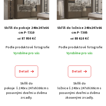
p
i
s
p
r
Skříň do pokoje 240x247x66
Skříň do ložnice 240x247x66
o
cm P-7310
cm P-7305
87 950 Kč
88 610 Kč
d
od
od
u
Podle produktové fotografie
Akát vintage BT1551
Podle produktové fotografie
Dub světlý
k
Vyrobíme pro vás
Vyrobíme pro vás
t
ů
Detail
Detail
Skříň do
Skříň do
pokoje š.240xv.247xhl.66cm s
ložnice š.240xv.247xhl.66cm s
posuvnými dveřmi a dvěma
posuvnými dveřmi a dvěma
zrcadly.
zkosenými zrcadly.