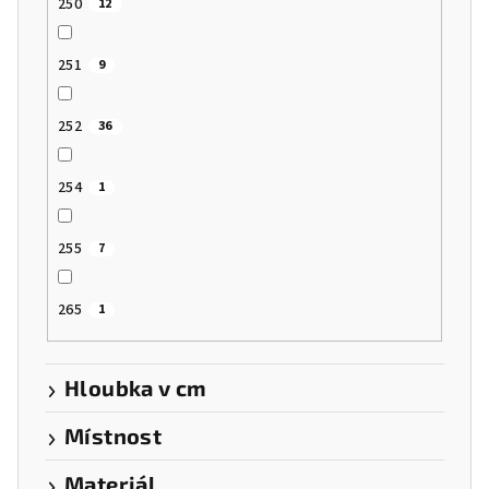
250
12
251
9
252
36
254
1
255
7
265
1
Hloubka v cm
Místnost
Materiál