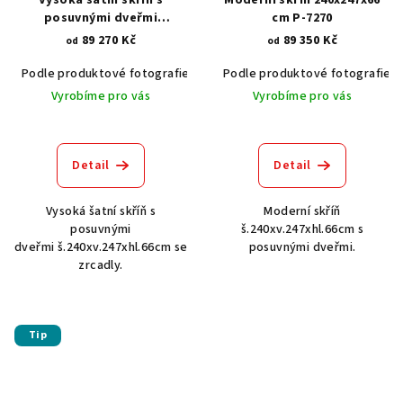
posuvnými dveřmi
cm P-7270
240x247x66 cm P-7283
89 270 Kč
89 350 Kč
od
od
Podle produktové fotografie
Akát vintage BT1551
Podle produktové fotografie
Dub světlý
Vyrobíme pro vás
Vyrobíme pro vás
Detail
Detail
Vysoká šatní skříň s
Moderní skříň
posuvnými
š.240xv.247xhl.66cm s
dveřmi š.240xv.247xhl.66cm se
posuvnými dveřmi.
zrcadly.
Tip