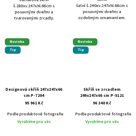
šatní š.240xv.247xhl.66cm s
š.280xv.247xhl.66cm s
posuvnými dveřmi a
posuvnými dveřmi a
ozdobným ornamentem.
tvarovanými zrcadly.
Novinka
Novinka
Tip
Tip
Designová skříň 247x247x66
Skříň se zrcadlem
cm P-7204
249x247x66 cm P-5121
95 961 Kč
96 340 Kč
Podle produktové fotografie
Akát vintage BT1551
Podle produktové fotografie
Dub světlý
Vyrobíme pro vás
Vyrobíme pro vás