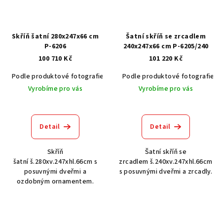
Skříň šatní 280x247x66 cm
Šatní skříň se zrcadlem
P-6206
240x247x66 cm P-6205/240
100 710 Kč
101 220 Kč
Podle produktové fotografie
Akát vintage BT1551
Podle produktové fotografie
Dub světlý
Vyrobíme pro vás
Vyrobíme pro vás
Detail
Detail
Skříň
Šatní skříň se
šatní š.280xv.247xhl.66cm s
zrcadlem š.240xv.247xhl.66cm
posuvnými dveřmi a
s posuvnými dveřmi a zrcadly.
ozdobným ornamentem.