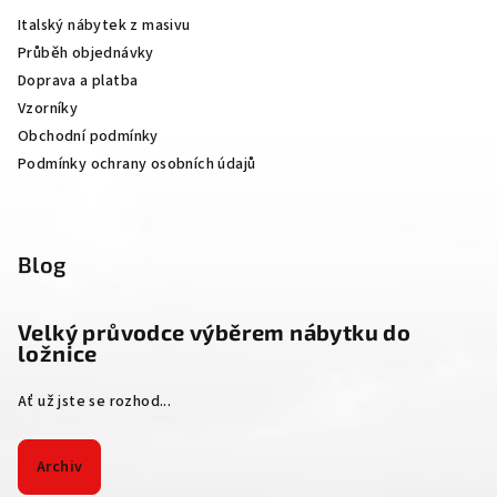
a
Italský nábytek z masivu
t
Průběh objednávky
í
Doprava a platba
Vzorníky
Obchodní podmínky
Podmínky ochrany osobních údajů
Blog
Velký průvodce výběrem nábytku do
ložnice
Ať už jste se rozhod...
Archiv