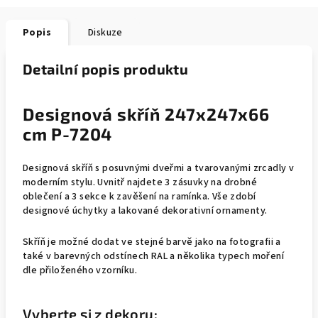
Popis
Diskuze
Detailní popis produktu
Designová skříň 247x247x66
cm P-7204
Designová skříň s posuvnými dveřmi a tvarovanými zrcadly v
moderním stylu. Uvnitř najdete 3 zásuvky na drobné
oblečení a 3 sekce k zavěšení na ramínka. Vše zdobí
designové úchytky a lakované dekorativní ornamenty.
Skříň je možné dodat ve stejné barvě jako na fotografii a
také v barevných odstínech RAL a několika typech moření
dle přiloženého vzorníku.
Vyberte si z dekoru: