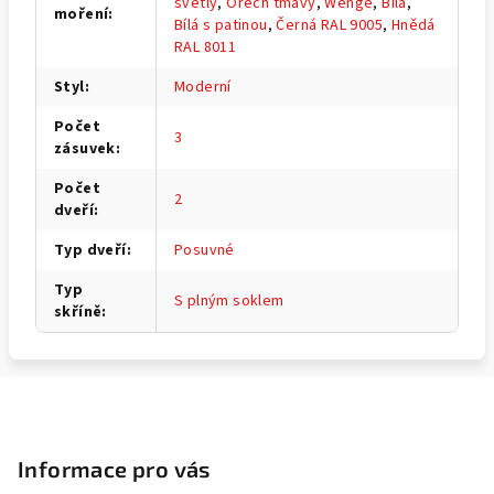
světlý
,
Ořech tmavý
,
Wenge
,
Bílá
,
moření
:
Bílá s patinou
,
Černá RAL 9005
,
Hnědá
RAL 8011
Styl
:
Moderní
Počet
3
zásuvek
:
Počet
2
dveří
:
Typ dveří
:
Posuvné
Typ
S plným soklem
skříně
:
Z
á
p
Informace pro vás