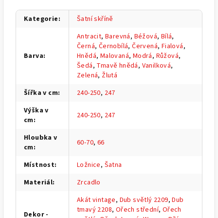
Kategorie
:
Šatní skříně
Antracit
,
Barevná
,
Béžová
,
Bílá
,
Černá
,
Černobílá
,
Červená
,
Fialová
,
Barva
:
Hnědá
,
Malovaná
,
Modrá
,
Růžová
,
Šedá
,
Tmavě hnědá
,
Vanilková
,
Zelená
,
Žlutá
Šířka v cm
:
240-250
,
247
Výška v
240-250
,
247
cm
:
Hloubka v
60-70
,
66
cm
:
Místnost
:
Ložnice
,
Šatna
Materiál
:
Zrcadlo
Akát vintage
,
Dub světlý 2209
,
Dub
tmavý 2208
,
Ořech střední
,
Ořech
Dekor -