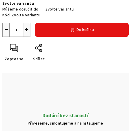
Zvolte variantu
cena:
Můžeme doručit do:
Zvolte variantu
Kód:
Zvolte variantu
−
+
Do košíku
Zeptat se
Sdílet
Dodání bez starostí
Přivezeme, smontujeme a nainstalujeme