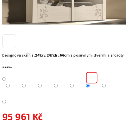
Designová skříň
š.247xv.247xhl.66cm
s posuvnými dveřmi a zrcadly.
BARVA
95 961 Kč
Měrná