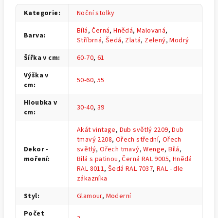
Kategorie
:
Noční stolky
Bílá
,
Černá
,
Hnědá
,
Malovaná
,
Barva
:
Stříbrná
,
Šedá
,
Zlatá
,
Zelený
,
Modrý
Šířka v cm
:
60-70
,
61
Výška v
50-60
,
55
cm
:
Hloubka v
30-40
,
39
cm
:
Akát vintage
,
Dub světlý 2209
,
Dub
tmavý 2208
,
Ořech střední
,
Ořech
Dekor -
světlý
,
Ořech tmavý
,
Wenge
,
Bílá
,
moření
:
Bílá s patinou
,
Černá RAL 9005
,
Hnědá
RAL 8011
,
Šedá RAL 7037
,
RAL - dle
zákazníka
Styl
:
Glamour
,
Moderní
Počet