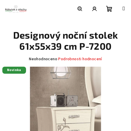
Přejít
na
obsah
Nákupní
Hledat
Přihlášení
Designový noční stolek
košík
61x55x39 cm P-7200
Průměrné
Neohodnoceno
Podrobnosti hodnocení
hodnocení
Novinka
produktu
je
0,0
z
5
hvězdiček.