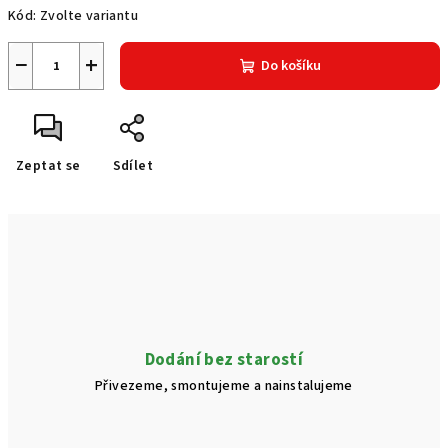
Kód:
Zvolte variantu
−
+
Do košíku
Zeptat se
Sdílet
Dodání bez starostí
Přivezeme, smontujeme a nainstalujeme