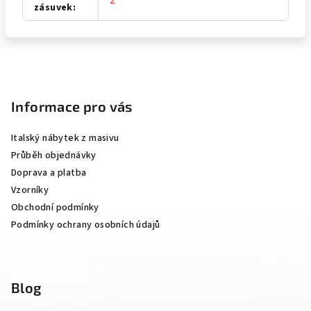
2
zásuvek
:
Z
á
p
Informace pro vás
a
Italský nábytek z masivu
t
Průběh objednávky
í
Doprava a platba
Vzorníky
Obchodní podmínky
Podmínky ochrany osobních údajů
Blog