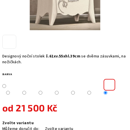
Designový noční stolek
š.61xv.55xhl.39cm
se dvěma zásuvkami, na
nožičkách.
BARVA
od
21 500 Kč
Měrná
Zvolte variantu
cena:
Můžeme doručit do:
Zvolte variantu