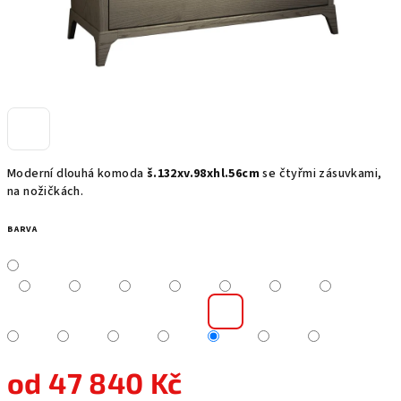
Moderní dlouhá komoda
š.132xv.98xhl.56cm
se čtyřmi zásuvkami,
na nožičkách.
BARVA
od
47 840 Kč