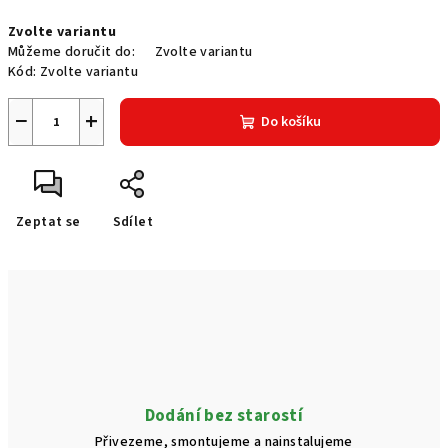
Měrná
Zvolte variantu
cena:
Můžeme doručit do:
Zvolte variantu
Kód:
Zvolte variantu
−
+
Do košíku
Zeptat se
Sdílet
Dodání bez starostí
Přivezeme, smontujeme a nainstalujeme