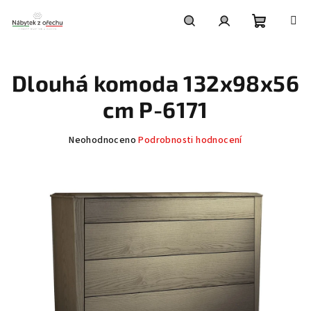
Přejít
na
obsah
Nákupní
Hledat
Přihlášení
Dlouhá komoda 132x98x56
košík
cm P-6171
Průměrné
Neohodnoceno
Podrobnosti hodnocení
hodnocení
produktu
je
0,0
z
5
hvězdiček.