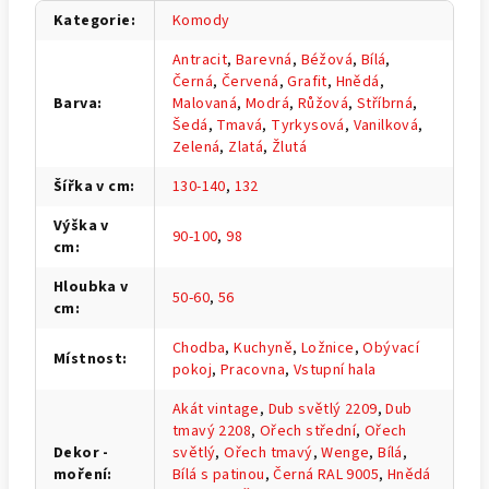
Kategorie
:
Komody
Antracit
,
Barevná
,
Béžová
,
Bílá
,
Černá
,
Červená
,
Grafit
,
Hnědá
,
Barva
:
Malovaná
,
Modrá
,
Růžová
,
Stříbrná
,
Šedá
,
Tmavá
,
Tyrkysová
,
Vanilková
,
Zelená
,
Zlatá
,
Žlutá
Šířka v cm
:
130-140
,
132
Výška v
90-100
,
98
cm
:
Hloubka v
50-60
,
56
cm
:
Chodba
,
Kuchyně
,
Ložnice
,
Obývací
Místnost
:
pokoj
,
Pracovna
,
Vstupní hala
Akát vintage
,
Dub světlý 2209
,
Dub
tmavý 2208
,
Ořech střední
,
Ořech
Dekor -
světlý
,
Ořech tmavý
,
Wenge
,
Bílá
,
moření
:
Bílá s patinou
,
Černá RAL 9005
,
Hnědá