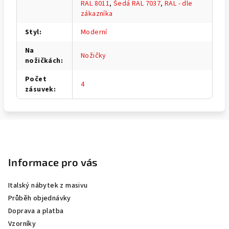
RAL 8011
,
Šedá RAL 7037
,
RAL - dle
zákazníka
Styl
:
Moderní
Na
Nožičky
nožičkách
:
Počet
4
zásuvek
:
Z
á
p
Informace pro vás
a
Italský nábytek z masivu
t
Průběh objednávky
í
Doprava a platba
Vzorníky