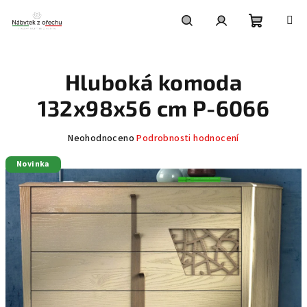
Přejít
na
obsah
Nákupní
Hledat
Přihlášení
Hluboká komoda
košík
132x98x56 cm P-6066
Průměrné
Neohodnoceno
Podrobnosti hodnocení
hodnocení
Novinka
produktu
je
0,0
z
5
hvězdiček.