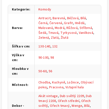
Kategorie
:
Komody
Antracit
,
Barevná
,
Béžová
,
Bílá
,
Černá
,
Červená
,
Grafit
,
Hnědá
,
Barva
:
Malovaná
,
Modrá
,
Růžová
,
Stříbrná
,
Šedá
,
Tmavá
,
Tyrkysová
,
Vanilková
,
Zelená
,
Zlatá
,
Žlutá
Šířka v cm
:
130-140
,
132
Výška v
90-100
,
98
cm
:
Hloubka v
50-60
,
56
cm
:
Chodba
,
Kuchyně
,
Ložnice
,
Obývací
Místnost
:
pokoj
,
Pracovna
,
Vstupní hala
Akát vintage
,
Dub světlý 2209
,
Dub
tmavý 2208
,
Ořech střední
,
Ořech
Dekor -
světlý
,
Ořech tmavý
,
Wenge
,
Bílá
,