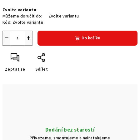
Měrná
Zvolte variantu
cena:
Můžeme doručit do:
Zvolte variantu
Kód:
Zvolte variantu
−
+
Do košíku
Zeptat se
Sdílet
Dodání bez starostí
Přivezeme, smontujeme a nainstalujeme