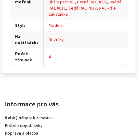
moření
:
Bílá s patinou
,
Černá RAL 9005
,
Hnědá
RAL 8011
,
Šedá RAL 7037
,
RAL - dle
zákazníka
Styl
:
Moderní
Na
Nožičky
nožičkách
:
Počet
4
zásuvek
:
Z
á
p
Informace pro vás
a
Italský nábytek z masivu
t
Průběh objednávky
í
Doprava a platba