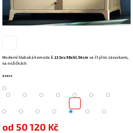
Moderní hluboká komoda
š.132xv.98xhl.56cm
se čtyřmi zásuvkami,
na nožičkách.
BARVA
od
50 120 Kč