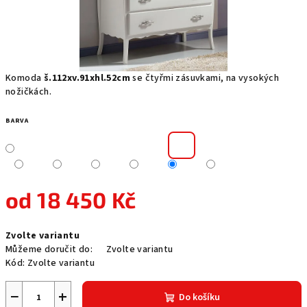
Komoda
š.112xv.91xhl.52cm
se čtyřmi zásuvkami, na vysokých
nožičkách.
BARVA
od
18 450 Kč
Měrná
Zvolte variantu
cena:
Můžeme doručit do:
Zvolte variantu
Kód:
Zvolte variantu
−
+
Do košíku