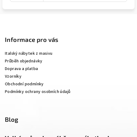
Z
á
p
Informace pro vás
a
Italský nábytek z masivu
t
Průběh objednávky
í
Doprava a platba
Vzorníky
Obchodní podmínky
Podmínky ochrany osobních údajů
Blog