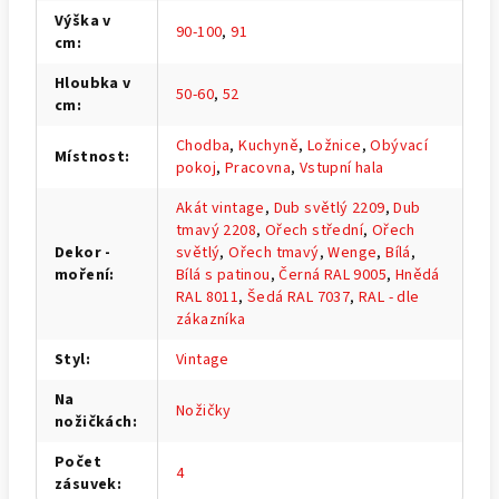
Výška v
90-100
,
91
cm
:
Hloubka v
50-60
,
52
cm
:
Chodba
,
Kuchyně
,
Ložnice
,
Obývací
Místnost
:
pokoj
,
Pracovna
,
Vstupní hala
Akát vintage
,
Dub světlý 2209
,
Dub
tmavý 2208
,
Ořech střední
,
Ořech
Dekor -
světlý
,
Ořech tmavý
,
Wenge
,
Bílá
,
moření
:
Bílá s patinou
,
Černá RAL 9005
,
Hnědá
RAL 8011
,
Šedá RAL 7037
,
RAL - dle
zákazníka
Styl
:
Vintage
Na
Nožičky
nožičkách
:
Počet
4
zásuvek
: