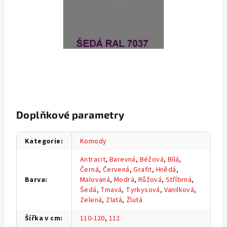
Doplňkové parametry
Kategorie
:
Komody
Antracit
,
Barevná
,
Béžová
,
Bílá
,
Černá
,
Červená
,
Grafit
,
Hnědá
,
Barva
:
Malovaná
,
Modrá
,
Růžová
,
Stříbrná
,
Šedá
,
Tmavá
,
Tyrkysová
,
Vanilková
,
Zelená
,
Zlatá
,
Žlutá
Šířka v cm
:
110-120
,
112