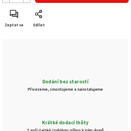
Zeptat se
Sdílet
Dodání bez starostí
Přivezeme, smontujeme a nainstalujeme
Krátké dodací lhůty
Z naší italské truhlárny přímo k Vám domů