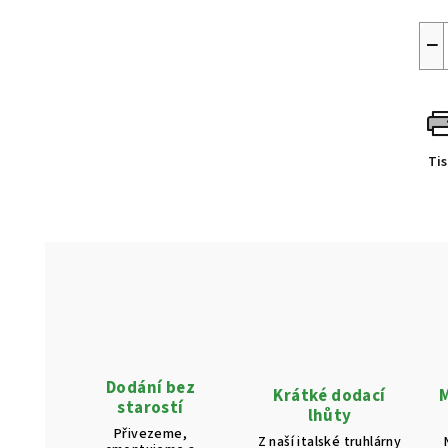
−
Ti
Dodání bez
Krátké dodací
M
starostí
lhůty
Přivezeme,
Z naší italské truhlárny