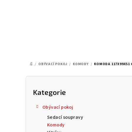
Přejít
na
obsah
/
OBÝVACÍ POKOJ
/
KOMODY
/
KOMODA 117X99X51 
DOMŮ
P
o
Kategorie
Přeskočit
kategorie
s
Obývací pokoj
t
Sedací soupravy
r
Komody