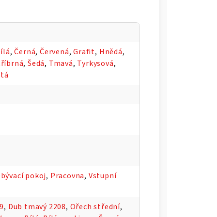
ílá
,
Černá
,
Červená
,
Grafit
,
Hnědá
,
tříbrná
,
Šedá
,
Tmavá
,
Tyrkysová
,
utá
bývací pokoj
,
Pracovna
,
Vstupní
09
,
Dub tmavý 2208
,
Ořech střední
,