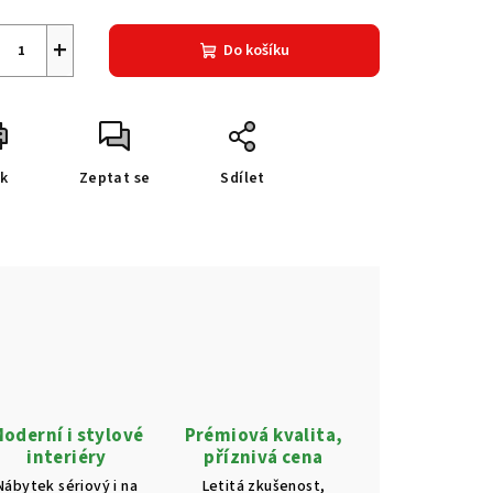
+
Do košíku
sk
Zeptat se
Sdílet
oderní i stylové
Prémiová kvalita,
interiéry
příznivá cena
Nábytek sériový i na
Letitá zkušenost,