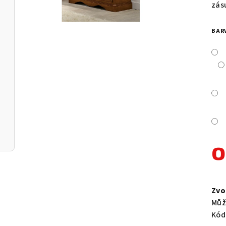
je
zás
0,0
z
BAR
5
hvě
Měr
cen
Zvo
Můž
Kód