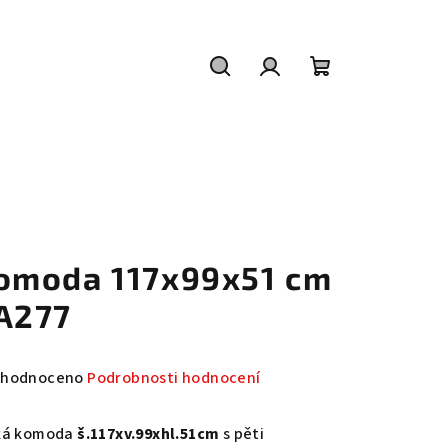
Hledat
Přihlášení
Nákupní
košík
omoda 117x99x51 cm
A277
měrné
hodnoceno
Podrobnosti hodnocení
nocení
duktu
ká komoda
š.117xv.99xhl.51cm
s pěti