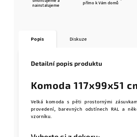
smontujeme a
přímo k Vám domů
nainstalujeme
Popis
Diskuze
Detailní popis produktu
Komoda 117x99x51 c
Velká komoda s pěti prostornými zásuvk
provedení, barevných odstínech RAL a něk
vzorníku.
Vyberte si z dekoru: