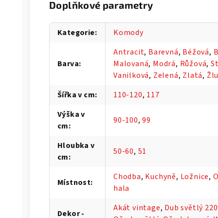
Doplňkové parametry
Kategorie
:
Komody
Antracit
,
Barevná
,
Béžová
,
B
Barva
:
Malovaná
,
Modrá
,
Růžová
,
S
Vanilková
,
Zelená
,
Zlatá
,
Žl
Šířka v cm
:
110-120
,
117
Výška v
90-100
,
99
cm
:
Hloubka v
50-60
,
51
cm
:
Chodba
,
Kuchyně
,
Ložnice
,
O
Místnost
:
hala
Akát vintage
,
Dub světlý 22
Dekor -