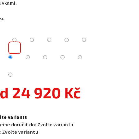
uvkami.
VA
zdiček.
od
24 920 Kč
ná
a:
lte variantu
eme doručit do:
Zvolte variantu
:
Zvolte variantu