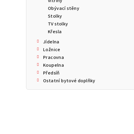
Vitríny
a
Obývací stěny
n
Stolky
TV stolky
n
Křesla
í
Jídelna
p
Ložnice
Pracovna
a
Koupelna
n
Předsíň
Ostatní bytové doplňky
e
l