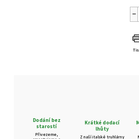
−
Ti
Dodání bez
Krátké dodací
M
starostí
lhůty
Přivezeme,
Z naší italské truhlárny