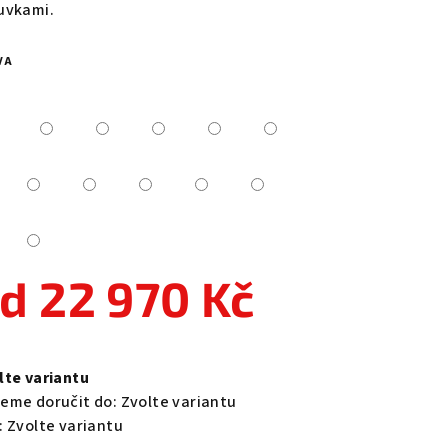
uvkami.
VA
zdiček.
od
22 970 Kč
ná
a:
lte variantu
eme doručit do:
Zvolte variantu
:
Zvolte variantu