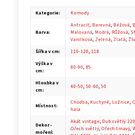
Kategorie
:
Komody
Antracit
,
Barevná
,
Béžová
,
B
Barva
:
Malovaná
,
Modrá
,
Růžová
,
S
Vanilková
,
Zelená
,
Zlatá
,
Žl
Šířka v cm
:
110-120
,
118
Výška v
80-90
,
85
cm
:
Hloubka v
40-50
,
50-60
,
50
cm
:
Chodba
,
Kuchyně
,
Ložnice
,
O
Místnost
:
hala
Akát vintage
,
Dub světlý 22
Dekor -
Ořech světlý
,
Ořech tmavý
,
moření
: