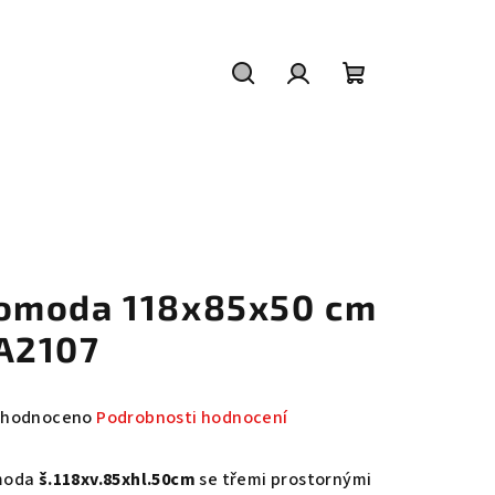
Hledat
Přihlášení
Nákupní
košík
omoda 118x85x50 cm
A2107
měrné
hodnoceno
Podrobnosti hodnocení
nocení
duktu
moda
š.118xv.85xhl.50cm
se třemi prostornými