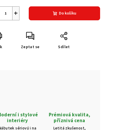
+
Do košíku
sk
Zeptat se
Sdílet
oderní i stylové
Prémiová kvalita,
interiéry
příznivá cena
Nábytek sériový i na
Letitá zkušenost,