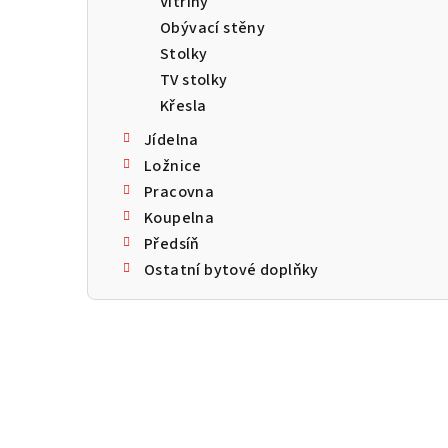
Vitríny
a
Obývací stěny
n
Stolky
TV stolky
n
Křesla
í
Jídelna
p
Ložnice
Pracovna
a
Koupelna
n
Předsíň
Ostatní bytové doplňky
e
l