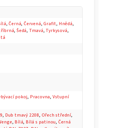
ílá
,
Černá
,
Červená
,
Grafit
,
Hnědá
,
tříbrná
,
Šedá
,
Tmavá
,
Tyrkysová
,
utá
bývací pokoj
,
Pracovna
,
Vstupní
09
,
Dub tmavý 2208
,
Ořech střední
,
Wenge
,
Bílá
,
Bílá s patinou
,
Černá