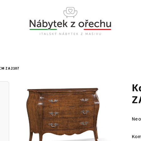
CM ZA2107
K
Z
Prů
Neo
hod
pro
Ko