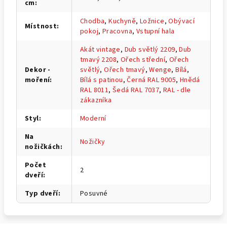
cm
:
Chodba
,
Kuchyně
,
Ložnice
,
Obývací
Místnost
:
pokoj
,
Pracovna
,
Vstupní hala
Akát vintage
,
Dub světlý 2209
,
Dub
tmavý 2208
,
Ořech střední
,
Ořech
Dekor -
světlý
,
Ořech tmavý
,
Wenge
,
Bílá
,
moření
:
Bílá s patinou
,
Černá RAL 9005
,
Hnědá
RAL 8011
,
Šedá RAL 7037
,
RAL - dle
zákazníka
Styl
:
Moderní
Na
Nožičky
nožičkách
:
Počet
2
dveří
:
Typ dveří
:
Posuvné