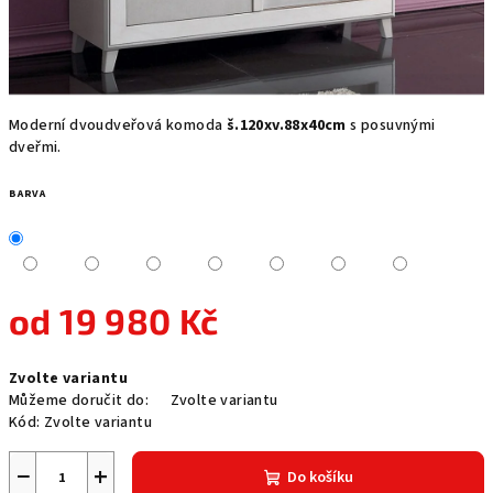
Moderní dvoudveřová komoda
š.120xv.88x40cm
s posuvnými
dveřmi.
BARVA
od
19 980 Kč
Měrná
Zvolte variantu
cena:
Můžeme doručit do:
Zvolte variantu
Kód:
Zvolte variantu
−
+
Do košíku