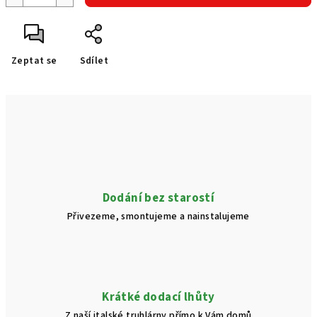
Zeptat se
Sdílet
Dodání bez starostí
Přivezeme, smontujeme a nainstalujeme
Krátké dodací lhůty
Z naší italské truhlárny přímo k Vám domů