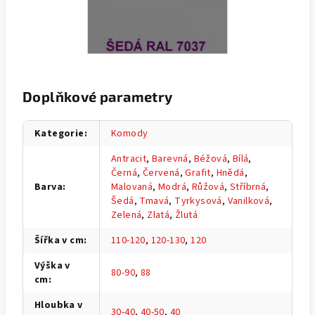
Doplňkové parametry
Kategorie
:
Komody
Antracit
,
Barevná
,
Béžová
,
Bílá
,
Černá
,
Červená
,
Grafit
,
Hnědá
,
Barva
:
Malovaná
,
Modrá
,
Růžová
,
Stříbrná
,
Šedá
,
Tmavá
,
Tyrkysová
,
Vanilková
,
Zelená
,
Zlatá
,
Žlutá
Šířka v cm
:
110-120
,
120-130
,
120
Výška v
80-90
,
88
cm
:
Hloubka v
30-40
,
40-50
,
40