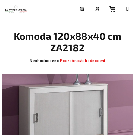
Přejít
na
obsah
Nákupní
Hledat
Přihlášení
Komoda 120x88x40 cm
košík
ZA2182
Průměrné
Neohodnoceno
Podrobnosti hodnocení
hodnocení
produktu
je
0,0
z
5
hvězdiček.