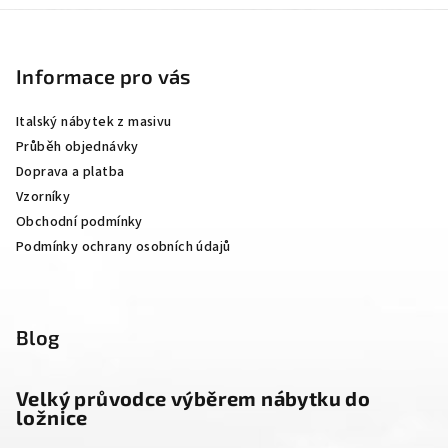
Z
á
p
Informace pro vás
a
Italský nábytek z masivu
t
Průběh objednávky
í
Doprava a platba
Vzorníky
Obchodní podmínky
Podmínky ochrany osobních údajů
Blog
Velký průvodce výběrem nábytku do
ložnice