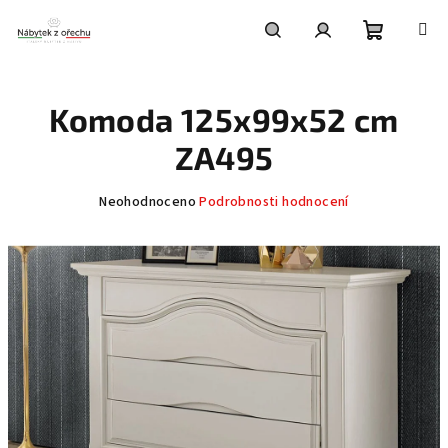
Přejít
na
obsah
Nákupní
Hledat
Přihlášení
Komoda 125x99x52 cm
košík
ZA495
Průměrné
Neohodnoceno
Podrobnosti hodnocení
hodnocení
produktu
je
0,0
z
5
hvězdiček.