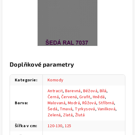
Doplňkové parametry
Kategorie
:
Komody
Antracit
,
Barevná
,
Béžová
,
Bílá
,
Černá
,
Červená
,
Grafit
,
Hnědá
,
Barva
:
Malovaná
,
Modrá
,
Růžová
,
Stříbrná
,
Šedá
,
Tmavá
,
Tyrkysová
,
Vanilková
,
Zelená
,
Zlatá
,
Žlutá
Šířka v cm
:
120-130
,
125