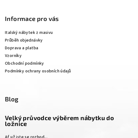
Z
á
p
Informace pro vás
a
Italský nábytek z masivu
t
Průběh objednávky
í
Doprava a platba
Vzorníky
Obchodní podmínky
Podmínky ochrany osobních údajů
Blog
Velký průvodce výběrem nábytku do
ložnice
Ať už jste se rozhod...