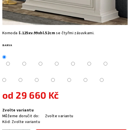
Komoda
š.125xv.99xhl.52cm
se čtyřmi zásuvkami.
BARVA
od
29 660 Kč
Měrná
Zvolte variantu
cena:
Můžeme doručit do:
Zvolte variantu
Kód:
Zvolte variantu