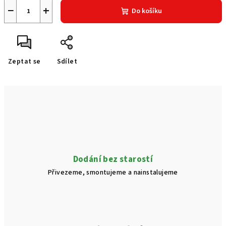
−
+
Do košíku
Zeptat se
Sdílet
Dodání bez starostí
Přivezeme, smontujeme a nainstalujeme