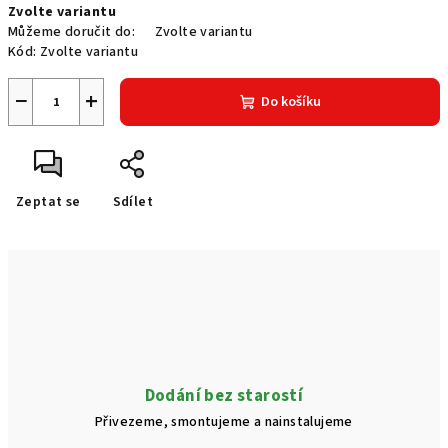
Zvolte variantu
cena:
Můžeme doručit do:
Zvolte variantu
Kód:
Zvolte variantu
−
+
Do košíku
Zeptat se
Sdílet
Dodání bez starostí
Přivezeme, smontujeme a nainstalujeme