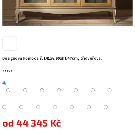
Designová komoda
š.141xv.90xhl.47cm,
třídveřová.
BARVA
od
44 345 Kč
Měrná