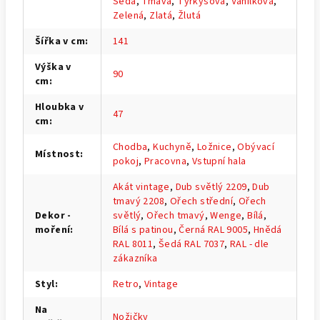
Šedá
,
Tmavá
,
Tyrkysová
,
Vanilková
,
Zelená
,
Zlatá
,
Žlutá
Šířka v cm
:
141
Výška v
90
cm
:
Hloubka v
47
cm
:
Chodba
,
Kuchyně
,
Ložnice
,
Obývací
Místnost
:
pokoj
,
Pracovna
,
Vstupní hala
Akát vintage
,
Dub světlý 2209
,
Dub
tmavý 2208
,
Ořech střední
,
Ořech
Dekor -
světlý
,
Ořech tmavý
,
Wenge
,
Bílá
,
moření
:
Bílá s patinou
,
Černá RAL 9005
,
Hnědá
RAL 8011
,
Šedá RAL 7037
,
RAL - dle
zákazníka
Styl
:
Retro
,
Vintage
Na
Nožičky