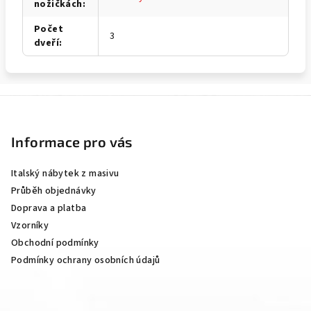
nožičkách
:
Počet
3
dveří
:
Z
á
p
Informace pro vás
a
Italský nábytek z masivu
t
Průběh objednávky
í
Doprava a platba
Vzorníky
Obchodní podmínky
Podmínky ochrany osobních údajů