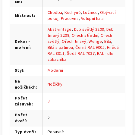
cm
:
Chodba
,
Kuchyně
,
Ložnice
,
Obývací
Místnost
:
pokoj
,
Pracovna
,
Vstupní hala
Akát vintage
,
Dub světlý 2209
,
Dub
tmavý 2208
,
Ořech střední
,
Ořech
Dekor -
světlý
,
Ořech tmavý
,
Wenge
,
Bílá
,
moření
:
Bílá s patinou
,
Černá RAL 9005
,
Hnědá
RAL 8011
,
Šedá RAL 7037
,
RAL - dle
zákazníka
Styl
:
Moderní
Na
Nožičky
nožičkách
:
Počet
3
zásuvek
:
Počet
2
dveří
:
Typ dveří
:
Posuvné