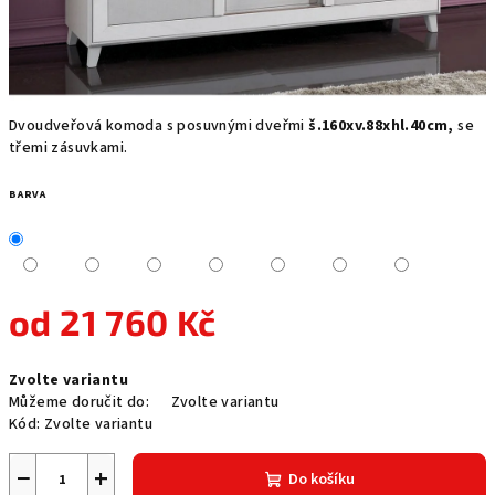
Dvoudveřová komoda s posuvnými dveřmi
š.160xv.88xhl.40cm,
se
třemi zásuvkami.
BARVA
od
21 760 Kč
Měrná
Zvolte variantu
cena:
Můžeme doručit do:
Zvolte variantu
Kód:
Zvolte variantu
−
+
Do košíku