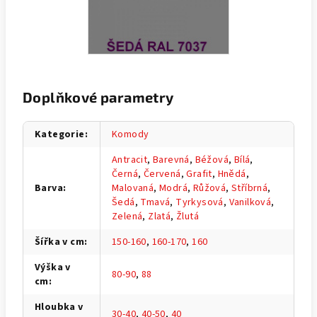
Doplňkové parametry
Kategorie
:
Komody
Antracit
,
Barevná
,
Béžová
,
Bílá
,
Černá
,
Červená
,
Grafit
,
Hnědá
,
Barva
:
Malovaná
,
Modrá
,
Růžová
,
Stříbrná
,
Šedá
,
Tmavá
,
Tyrkysová
,
Vanilková
,
Zelená
,
Zlatá
,
Žlutá
Šířka v cm
:
150-160
,
160-170
,
160
Výška v
80-90
,
88
cm
:
Hloubka v
30-40
,
40-50
,
40