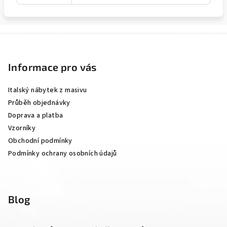
Z
á
p
Informace pro vás
a
Italský nábytek z masivu
t
Průběh objednávky
í
Doprava a platba
Vzorníky
Obchodní podmínky
Podmínky ochrany osobních údajů
Blog