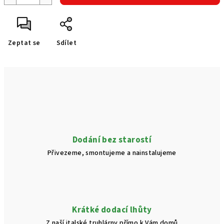
Zeptat se
Sdílet
Dodání bez starostí
Přivezeme, smontujeme a nainstalujeme
Krátké dodací lhůty
Z naší italské truhlárny přímo k Vám domů