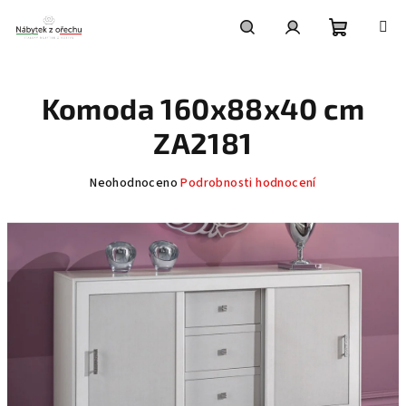
Přejít
na
obsah
Nákupní
Hledat
Přihlášení
Komoda 160x88x40 cm
košík
ZA2181
Průměrné
Neohodnoceno
Podrobnosti hodnocení
hodnocení
produktu
je
0,0
z
5
hvězdiček.