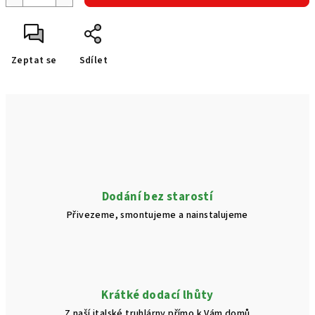
Zeptat se
Sdílet
Dodání bez starostí
Přivezeme, smontujeme a nainstalujeme
Krátké dodací lhůty
Z naší italské truhlárny přímo k Vám domů