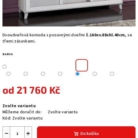
Dvoudveřová komoda s posuvnými dveřmi
š.160xv.88xhl.40cm,
se
třemi zásuvkami.
BARVA
od
21 760 Kč
Měrná
Zvolte variantu
cena:
Můžeme doručit do:
Zvolte variantu
Kód:
Zvolte variantu
−
+
Do košíku