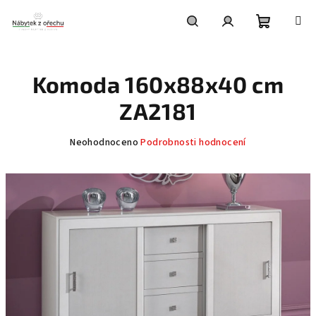
Přejít
na
obsah
Nákupní
Hledat
Přihlášení
Komoda 160x88x40 cm
košík
ZA2181
Průměrné
Neohodnoceno
Podrobnosti hodnocení
hodnocení
produktu
je
0,0
z
5
hvězdiček.