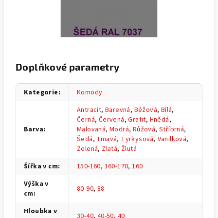
Doplňkové parametry
Kategorie
:
Komody
Antracit
,
Barevná
,
Béžová
,
Bílá
,
Černá
,
Červená
,
Grafit
,
Hnědá
,
Barva
:
Malovaná
,
Modrá
,
Růžová
,
Stříbrná
,
Šedá
,
Tmavá
,
Tyrkysová
,
Vanilková
,
Zelená
,
Zlatá
,
Žlutá
Šířka v cm
:
150-160
,
160-170
,
160
Výška v
80-90
,
88
cm
:
Hloubka v
30-40
,
40-50
,
40