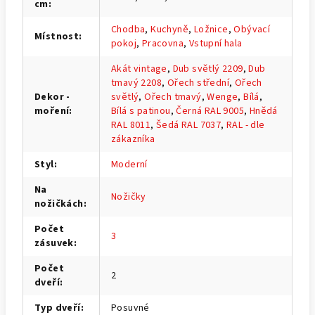
cm
:
Chodba
,
Kuchyně
,
Ložnice
,
Obývací
Místnost
:
pokoj
,
Pracovna
,
Vstupní hala
Akát vintage
,
Dub světlý 2209
,
Dub
tmavý 2208
,
Ořech střední
,
Ořech
Dekor -
světlý
,
Ořech tmavý
,
Wenge
,
Bílá
,
moření
:
Bílá s patinou
,
Černá RAL 9005
,
Hnědá
RAL 8011
,
Šedá RAL 7037
,
RAL - dle
zákazníka
Styl
:
Moderní
Na
Nožičky
nožičkách
:
Počet
3
zásuvek
:
Počet
2
dveří
:
Typ dveří
:
Posuvné