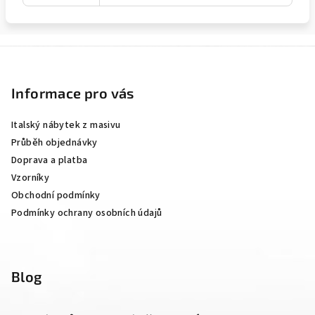
Z
á
p
Informace pro vás
a
Italský nábytek z masivu
t
Průběh objednávky
í
Doprava a platba
Vzorníky
Obchodní podmínky
Podmínky ochrany osobních údajů
Blog