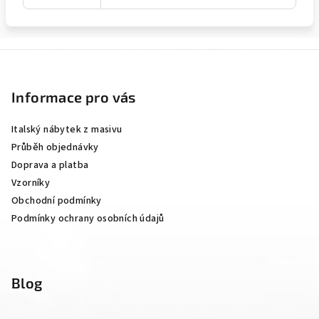
Z
á
p
Informace pro vás
a
Italský nábytek z masivu
t
Průběh objednávky
í
Doprava a platba
Vzorníky
Obchodní podmínky
Podmínky ochrany osobních údajů
Blog