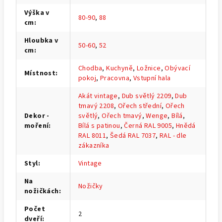
Výška v
80-90
,
88
cm
:
Hloubka v
50-60
,
52
cm
:
Chodba
,
Kuchyně
,
Ložnice
,
Obývací
Místnost
:
pokoj
,
Pracovna
,
Vstupní hala
Akát vintage
,
Dub světlý 2209
,
Dub
tmavý 2208
,
Ořech střední
,
Ořech
Dekor -
světlý
,
Ořech tmavý
,
Wenge
,
Bílá
,
moření
:
Bílá s patinou
,
Černá RAL 9005
,
Hnědá
RAL 8011
,
Šedá RAL 7037
,
RAL - dle
zákazníka
Styl
:
Vintage
Na
Nožičky
nožičkách
:
Počet
2
dveří
: