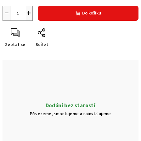
−
+
Do košíku
Zeptat se
Sdílet
Dodání bez starostí
Přivezeme, smontujeme a nainstalujeme