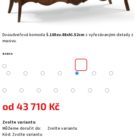
Dvoudveřová komoda
š.165xv.88xhl.52cm
s vyřezávanými detaily z
masivu.
BARVA
od
43 710 Kč
Měrná
Zvolte variantu
cena:
Můžeme doručit do:
Zvolte variantu
Kód:
Zvolte variantu