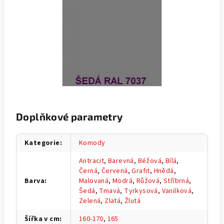
Doplňkové parametry
Kategorie
:
Komody
Antracit
,
Barevná
,
Béžová
,
Bílá
,
Černá
,
Červená
,
Grafit
,
Hnědá
,
Barva
:
Malovaná
,
Modrá
,
Růžová
,
Stříbrná
,
Šedá
,
Tmavá
,
Tyrkysová
,
Vanilková
,
Zelená
,
Zlatá
,
Žlutá
Šířka v cm
:
160-170
,
165