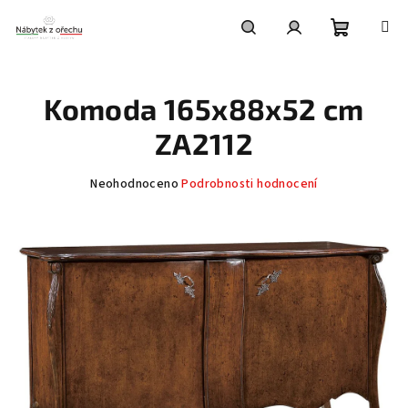
Přejít
na
obsah
Nákupní
Hledat
Přihlášení
Komoda 165x88x52 cm
košík
ZA2112
Průměrné
Neohodnoceno
Podrobnosti hodnocení
hodnocení
produktu
je
0,0
z
5
hvězdiček.