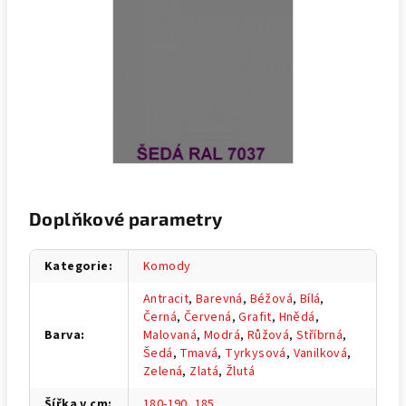
Doplňkové parametry
Kategorie
:
Komody
Antracit
,
Barevná
,
Béžová
,
Bílá
,
Černá
,
Červená
,
Grafit
,
Hnědá
,
Barva
:
Malovaná
,
Modrá
,
Růžová
,
Stříbrná
,
Šedá
,
Tmavá
,
Tyrkysová
,
Vanilková
,
Zelená
,
Zlatá
,
Žlutá
Šířka v cm
:
180-190
,
185