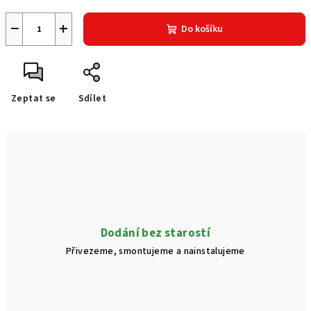
−
+
Do košíku
Zeptat se
Sdílet
Dodání bez starostí
Přivezeme, smontujeme a nainstalujeme