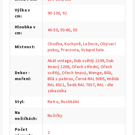
Výška v
90-100
,
92
cm
:
Hloubka v
40-50
,
50-60
,
50
cm
:
Chodba
,
Kuchyně
,
Ložnice
,
Obývací
Místnost
:
pokoj
,
Pracovna
,
Vstupní hala
Akát vintage
,
Dub světlý 2209
,
Dub
tmavý 2208
,
Ořech střední
,
Ořech
Dekor -
světlý
,
Ořech tmavý
,
Wenge
,
Bílá
,
moření
:
Bílá s patinou
,
Černá RAL 9005
,
Hnědá
RAL 8011
,
Šedá RAL 7037
,
RAL - dle
zákazníka
Styl
:
Retro
,
Rustikální
Na
Nožičky
nožičkách
:
Počet
2