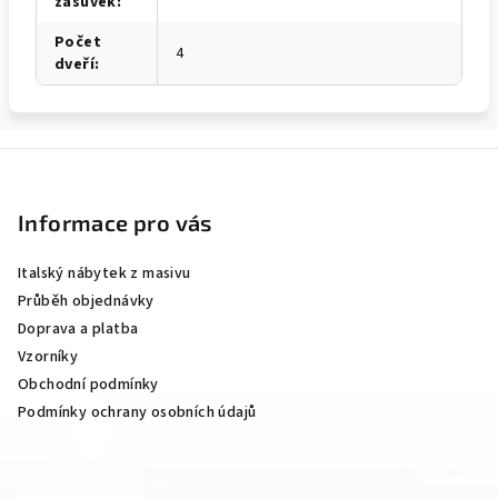
zásuvek
:
Počet
4
dveří
:
Z
á
p
Informace pro vás
a
Italský nábytek z masivu
t
Průběh objednávky
í
Doprava a platba
Vzorníky
Obchodní podmínky
Podmínky ochrany osobních údajů