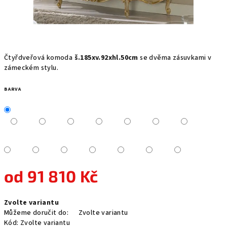
Čtyřdveřová komoda
š.185xv.92xhl.50cm
se dvěma zásuvkami v
zámeckém stylu.
BARVA
od
91 810 Kč
Měrná
Zvolte variantu
cena:
Můžeme doručit do:
Zvolte variantu
Kód:
Zvolte variantu