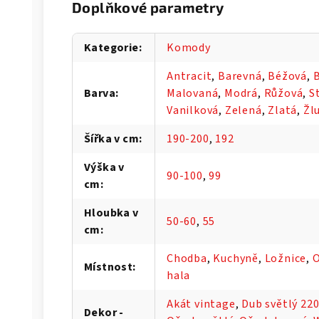
Doplňkové parametry
Kategorie
:
Komody
Antracit
,
Barevná
,
Béžová
,
B
Barva
:
Malovaná
,
Modrá
,
Růžová
,
S
Vanilková
,
Zelená
,
Zlatá
,
Žl
Šířka v cm
:
190-200
,
192
Výška v
90-100
,
99
cm
:
Hloubka v
50-60
,
55
cm
:
Chodba
,
Kuchyně
,
Ložnice
,
O
Místnost
:
hala
Akát vintage
,
Dub světlý 22
Dekor -