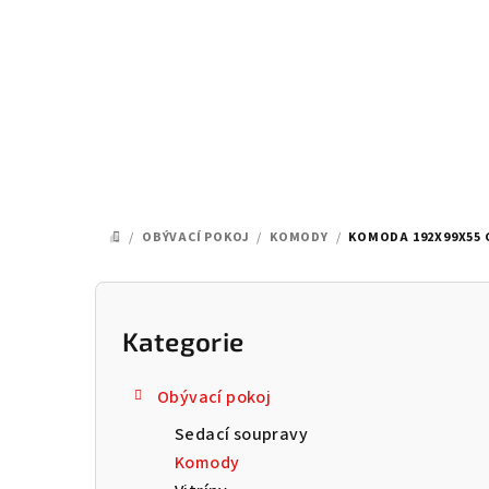
Přejít
na
obsah
/
OBÝVACÍ POKOJ
/
KOMODY
/
KOMODA 192X99X55 
DOMŮ
P
o
Kategorie
Přeskočit
kategorie
s
Obývací pokoj
t
Sedací soupravy
r
Komody