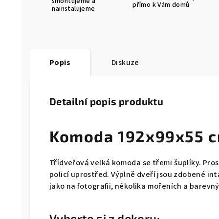
smontujeme a
přímo k Vám domů
nainstalujeme
Popis
Diskuze
Detailní popis produktu
Komoda 192x99x55 
Třídveřová velká komoda se třemi šuplíky. Pros
policí uprostřed. Výplně dveří jsou zdobené i
jako na fotografii, několika mořeních a barevn
Vyberte si z dekoru: