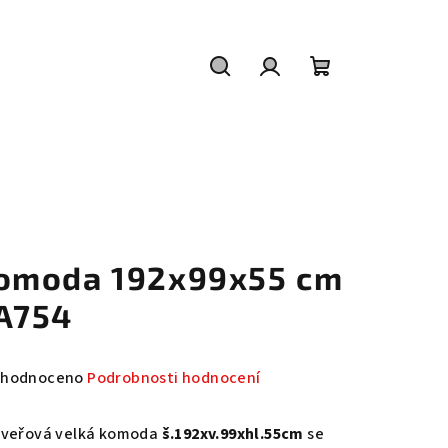
Hledat
Přihlášení
Nákupní
košík
omoda 192x99x55 cm
A754
měrné
hodnoceno
Podrobnosti hodnocení
nocení
duktu
dveřová velká komoda
š.192xv.99xhl.55cm
se