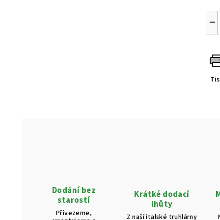
−
Ti
Dodání bez
Krátké dodací
M
starostí
lhůty
Přivezeme,
Z naší italské truhlárny