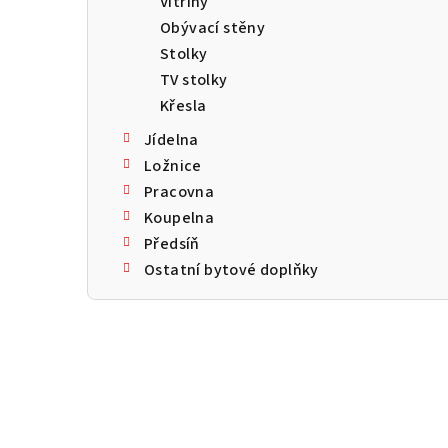
Vitríny
a
Obývací stěny
n
Stolky
TV stolky
n
Křesla
í
Jídelna
p
Ložnice
Pracovna
a
Koupelna
n
Předsíň
Ostatní bytové doplňky
e
l