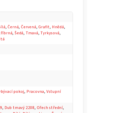
ílá
,
Černá
,
Červená
,
Grafit
,
Hnědá
,
tříbrná
,
Šedá
,
Tmavá
,
Tyrkysová
,
utá
bývací pokoj
,
Pracovna
,
Vstupní
09
,
Dub tmavý 2208
,
Ořech střední
,