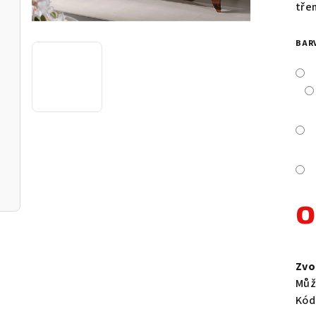
je
tře
0,0
z
BAR
5
hvě
Měr
cen
Zvo
Můž
Kód