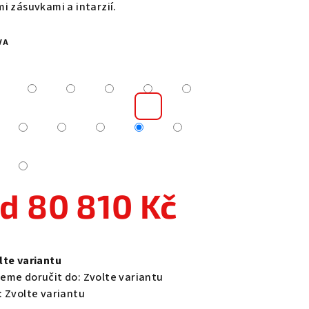
mi zásuvkami a intarzií.
VA
zdiček.
od
80 810 Kč
ná
a:
lte variantu
eme doručit do:
Zvolte variantu
:
Zvolte variantu