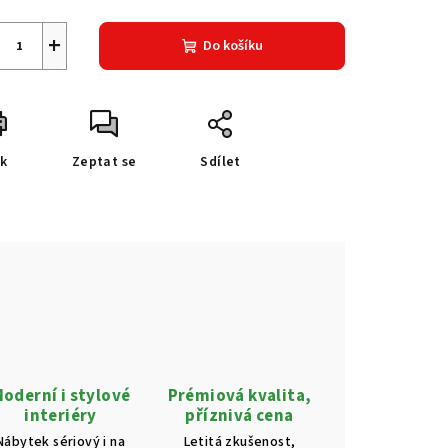
+
Do košíku
sk
Zeptat se
Sdílet
oderní i stylové
Prémiová kvalita,
interiéry
příznivá cena
Nábytek sériový i na
Letitá zkušenost,