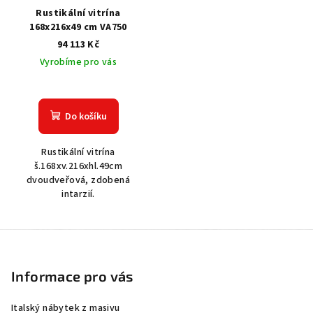
Rustikální vitrína
168x216x49 cm VA750
94 113 Kč
Vyrobíme pro vás
Do košíku
Rustikální vitrína
š.168xv.216xhl.49cm
dvoudveřová, zdobená
intarzií.
Z
á
p
Informace pro vás
a
Italský nábytek z masivu