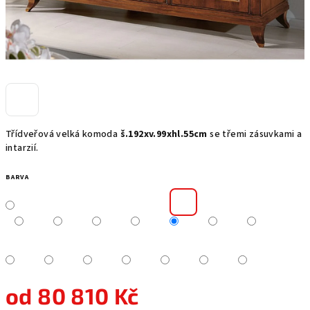
Třídveřová velká komoda
š.192xv.99xhl.55cm
se třemi zásuvkami a
intarzií.
BARVA
od
80 810 Kč