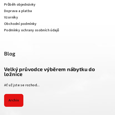
t
Průběh objednávky
í
Doprava a platba
Vzorníky
Obchodní podmínky
Podmínky ochrany osobních údajů
Blog
Velký průvodce výběrem nábytku do
ložnice
Ať už jste se rozhod...
Archiv