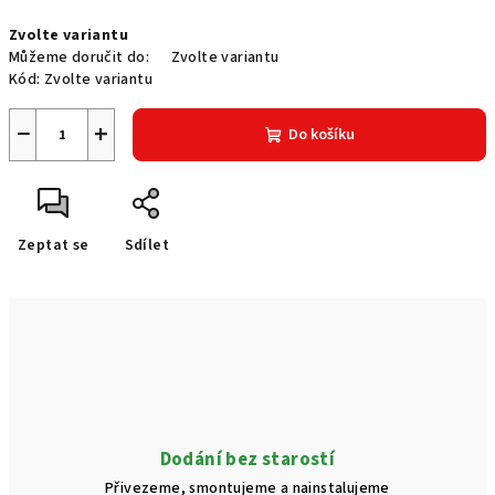
Měrná
Zvolte variantu
cena:
Můžeme doručit do:
Zvolte variantu
Kód:
Zvolte variantu
−
+
Do košíku
Zeptat se
Sdílet
Dodání bez starostí
Přivezeme, smontujeme a nainstalujeme