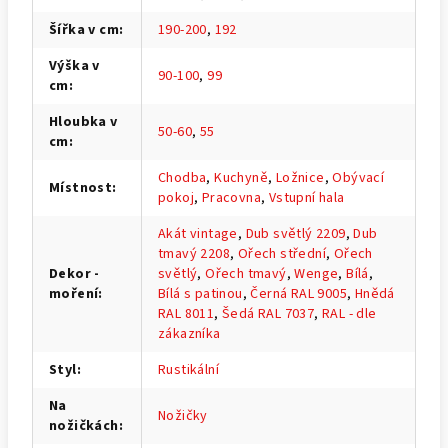
Šířka v cm
:
190-200
,
192
Výška v
90-100
,
99
cm
:
Hloubka v
50-60
,
55
cm
:
Chodba
,
Kuchyně
,
Ložnice
,
Obývací
Místnost
:
pokoj
,
Pracovna
,
Vstupní hala
Akát vintage
,
Dub světlý 2209
,
Dub
tmavý 2208
,
Ořech střední
,
Ořech
Dekor -
světlý
,
Ořech tmavý
,
Wenge
,
Bílá
,
moření
:
Bílá s patinou
,
Černá RAL 9005
,
Hnědá
RAL 8011
,
Šedá RAL 7037
,
RAL - dle
zákazníka
Styl
:
Rustikální
Na
Nožičky
nožičkách
: