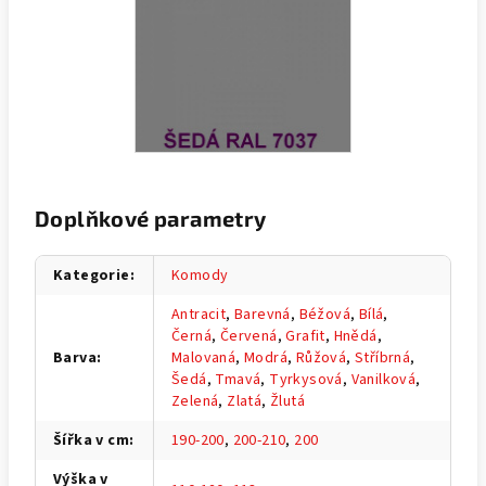
Doplňkové parametry
Kategorie
:
Komody
Antracit
,
Barevná
,
Béžová
,
Bílá
,
Černá
,
Červená
,
Grafit
,
Hnědá
,
Barva
:
Malovaná
,
Modrá
,
Růžová
,
Stříbrná
,
Šedá
,
Tmavá
,
Tyrkysová
,
Vanilková
,
Zelená
,
Zlatá
,
Žlutá
Šířka v cm
:
190-200
,
200-210
,
200
Výška v