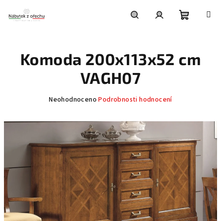
Přejít
na
obsah
Nákupní
Hledat
Přihlášení
Komoda 200x113x52 cm
košík
VAGH07
Průměrné
Neohodnoceno
Podrobnosti hodnocení
hodnocení
produktu
je
0,0
z
5
hvězdiček.