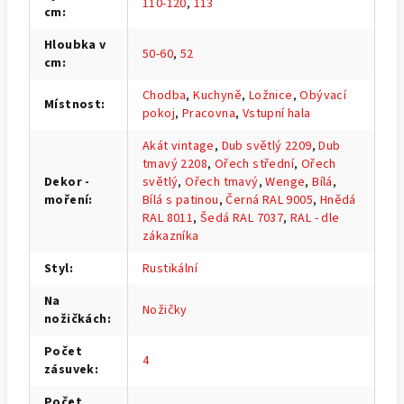
110-120
,
113
cm
:
Hloubka v
50-60
,
52
cm
:
Chodba
,
Kuchyně
,
Ložnice
,
Obývací
Místnost
:
pokoj
,
Pracovna
,
Vstupní hala
Akát vintage
,
Dub světlý 2209
,
Dub
tmavý 2208
,
Ořech střední
,
Ořech
Dekor -
světlý
,
Ořech tmavý
,
Wenge
,
Bílá
,
moření
:
Bílá s patinou
,
Černá RAL 9005
,
Hnědá
RAL 8011
,
Šedá RAL 7037
,
RAL - dle
zákazníka
Styl
:
Rustikální
Na
Nožičky
nožičkách
:
Počet
4
zásuvek
:
Počet