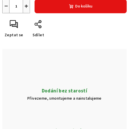
−
+
Do košíku
Zeptat se
Sdílet
Dodání bez starostí
Přivezeme, smontujeme a nainstalujeme