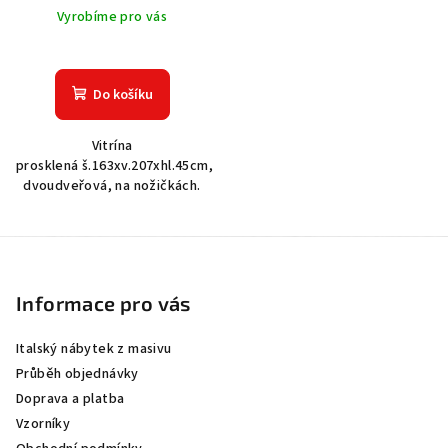
Vyrobíme pro vás
Do košíku
Vitrína
prosklená š.163xv.207xhl.45cm,
dvoudveřová, na nožičkách.
Z
á
p
Informace pro vás
a
Italský nábytek z masivu
t
Průběh objednávky
í
Doprava a platba
Vzorníky