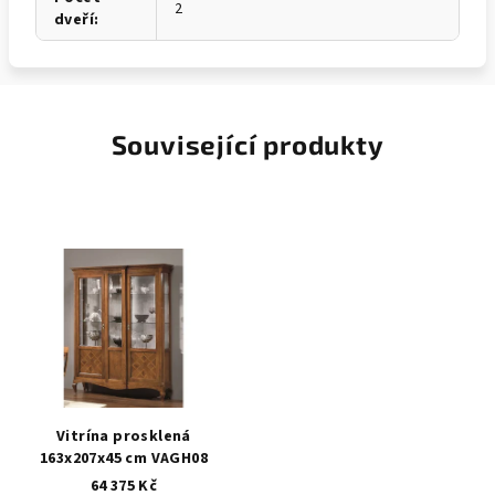
2
dveří
:
Související produkty
Vitrína prosklená
163x207x45 cm VAGH08
64 375 Kč