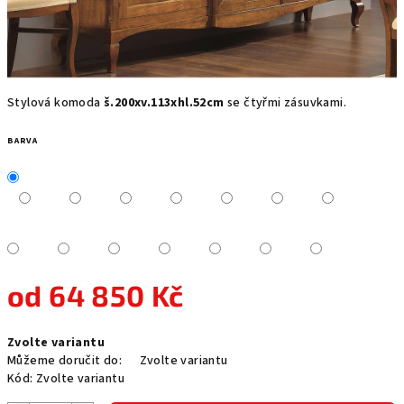
Stylová komoda
š.200xv.113xhl.52cm
se čtyřmi zásuvkami.
BARVA
od
64 850 Kč
Měrná
Zvolte variantu
cena:
Můžeme doručit do:
Zvolte variantu
Kód:
Zvolte variantu