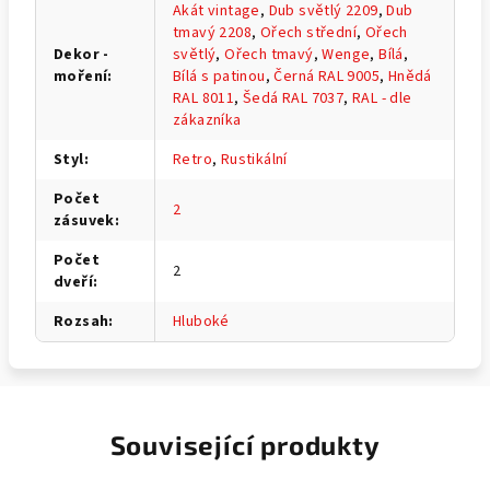
Akát vintage
,
Dub světlý 2209
,
Dub
tmavý 2208
,
Ořech střední
,
Ořech
Dekor -
světlý
,
Ořech tmavý
,
Wenge
,
Bílá
,
moření
:
Bílá s patinou
,
Černá RAL 9005
,
Hnědá
RAL 8011
,
Šedá RAL 7037
,
RAL - dle
zákazníka
Styl
:
Retro
,
Rustikální
Počet
2
zásuvek
:
Počet
2
dveří
:
Rozsah
:
Hluboké
Související produkty