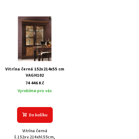
Vitrína černá 152x214x55 cm
VAGH102
74 446 Kč
Vyrobíme pro vás
Do košíku
Vitrína černá
š.152xv.214xhl.55cm,