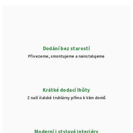
Dodání bez starostí
Přivezeme, smontujeme a nainstalujeme
Krátké dodací lhůty
Z naší italské truhlárny přímo k Vám domů
Moderní i stylové interiéry