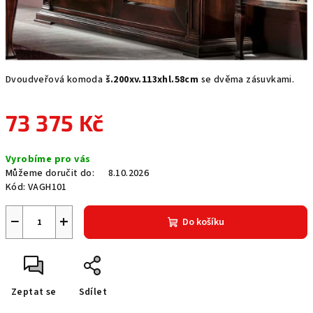
Dvoudveřová komoda
š.200xv.113xhl.58cm
se dvěma zásuvkami.
73 375 Kč
Měrná
Vyrobíme pro vás
cena:
Můžeme doručit do:
8.10.2026
Kód:
VAGH101
−
+
Do košíku
Zeptat se
Sdílet