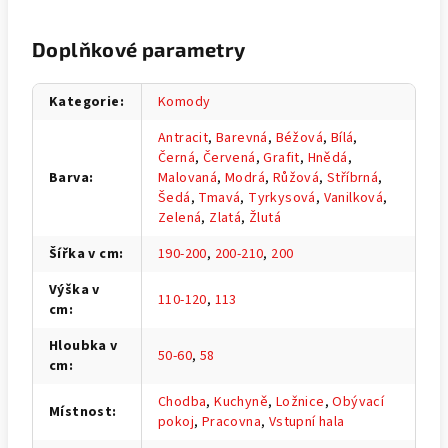
Doplňkové parametry
Kategorie
:
Komody
Antracit
,
Barevná
,
Béžová
,
Bílá
,
Černá
,
Červená
,
Grafit
,
Hnědá
,
Barva
:
Malovaná
,
Modrá
,
Růžová
,
Stříbrná
,
Šedá
,
Tmavá
,
Tyrkysová
,
Vanilková
,
Zelená
,
Zlatá
,
Žlutá
Šířka v cm
:
190-200
,
200-210
,
200
Výška v
110-120
,
113
cm
:
Hloubka v
50-60
,
58
cm
:
Chodba
,
Kuchyně
,
Ložnice
,
Obývací
Místnost
:
pokoj
,
Pracovna
,
Vstupní hala