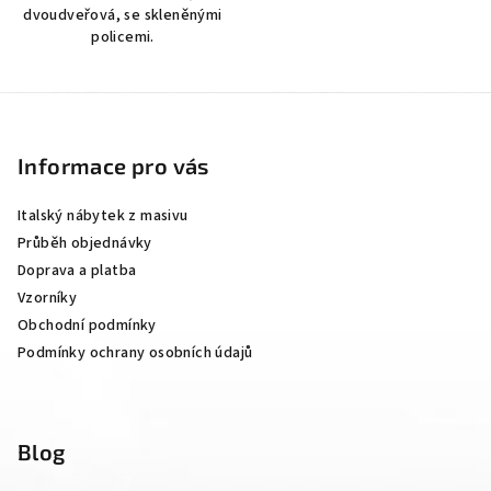
dvoudveřová, se skleněnými
policemi.
Z
á
p
Informace pro vás
a
Italský nábytek z masivu
t
Průběh objednávky
í
Doprava a platba
Vzorníky
Obchodní podmínky
Podmínky ochrany osobních údajů
Blog