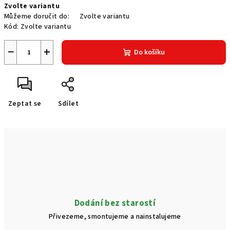
Zvolte variantu
cena:
Můžeme doručit do:
Zvolte variantu
Kód:
Zvolte variantu
−
+
Do košíku
Zeptat se
Sdílet
Dodání bez starostí
Přivezeme, smontujeme a nainstalujeme