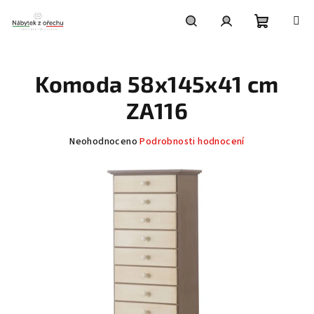
Přejít
na
obsah
Nákupní
Hledat
Přihlášení
Komoda 58x145x41 cm
košík
ZA116
Průměrné
Neohodnoceno
Podrobnosti hodnocení
hodnocení
produktu
je
0,0
z
5
hvězdiček.