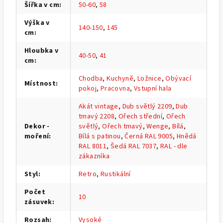
Šířka v cm
:
50-60
,
58
Výška v
140-150
,
145
cm
:
Hloubka v
40-50
,
41
cm
:
Chodba
,
Kuchyně
,
Ložnice
,
Obývací
Místnost
:
pokoj
,
Pracovna
,
Vstupní hala
Akát vintage
,
Dub světlý 2209
,
Dub
tmavý 2208
,
Ořech střední
,
Ořech
Dekor -
světlý
,
Ořech tmavý
,
Wenge
,
Bílá
,
moření
:
Bílá s patinou
,
Černá RAL 9005
,
Hnědá
RAL 8011
,
Šedá RAL 7037
,
RAL - dle
zákazníka
Styl
:
Retro
,
Rustikální
Počet
10
zásuvek
:
Rozsah
:
Vysoké