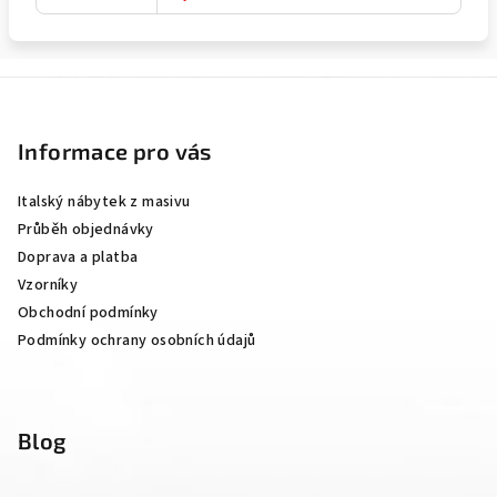
Z
á
p
Informace pro vás
a
Italský nábytek z masivu
t
Průběh objednávky
í
Doprava a platba
Vzorníky
Obchodní podmínky
Podmínky ochrany osobních údajů
Blog