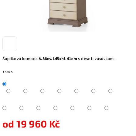
Šuplíková komoda
š.58xv.145xhl.41cm
s deseti zásuvkami.
BARVA
od
19 960 Kč
Měrná