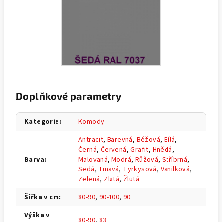
Doplňkové parametry
Kategorie
:
Komody
Antracit
,
Barevná
,
Béžová
,
Bílá
,
Černá
,
Červená
,
Grafit
,
Hnědá
,
Barva
:
Malovaná
,
Modrá
,
Růžová
,
Stříbrná
,
Šedá
,
Tmavá
,
Tyrkysová
,
Vanilková
,
Zelená
,
Zlatá
,
Žlutá
Šířka v cm
:
80-90
,
90-100
,
90
Výška v
80-90
,
83