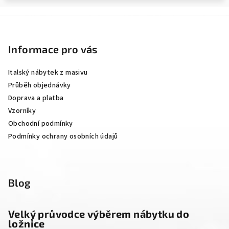
Z
á
p
Informace pro vás
a
Italský nábytek z masivu
t
Průběh objednávky
í
Doprava a platba
Vzorníky
Obchodní podmínky
Podmínky ochrany osobních údajů
Blog
Velký průvodce výběrem nábytku do
ložnice