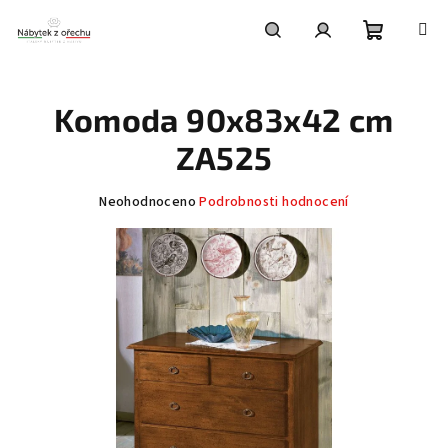
Přejít
na
obsah
Nákupní
Hledat
Přihlášení
Komoda 90x83x42 cm
košík
ZA525
Průměrné
Neohodnoceno
Podrobnosti hodnocení
hodnocení
produktu
je
0,0
z
5
hvězdiček.