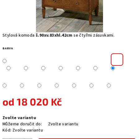
Stylová komoda
š.90xv.83xhl.42cm
se čtyřmi zásuvkami.
BARVA
od
18 020 Kč
Měrná
Zvolte variantu
cena:
Můžeme doručit do:
Zvolte variantu
Kód:
Zvolte variantu