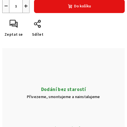
−
+
Do košíku
Zeptat se
Sdílet
Dodání bez starostí
Přivezeme, smontujeme a nainstalujeme