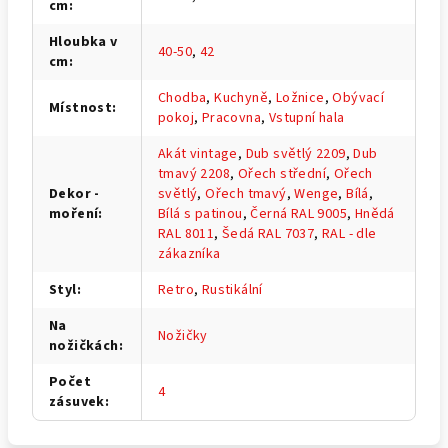
cm
:
Hloubka v
40-50
,
42
cm
:
Chodba
,
Kuchyně
,
Ložnice
,
Obývací
Místnost
:
pokoj
,
Pracovna
,
Vstupní hala
Akát vintage
,
Dub světlý 2209
,
Dub
tmavý 2208
,
Ořech střední
,
Ořech
Dekor -
světlý
,
Ořech tmavý
,
Wenge
,
Bílá
,
moření
:
Bílá s patinou
,
Černá RAL 9005
,
Hnědá
RAL 8011
,
Šedá RAL 7037
,
RAL - dle
zákazníka
Styl
:
Retro
,
Rustikální
Na
Nožičky
nožičkách
:
Počet
4
zásuvek
: