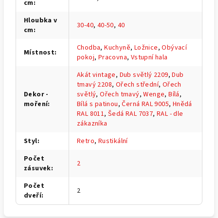
cm
:
Hloubka v
30-40
,
40-50
,
40
cm
:
Chodba
,
Kuchyně
,
Ložnice
,
Obývací
Místnost
:
pokoj
,
Pracovna
,
Vstupní hala
Akát vintage
,
Dub světlý 2209
,
Dub
tmavý 2208
,
Ořech střední
,
Ořech
Dekor -
světlý
,
Ořech tmavý
,
Wenge
,
Bílá
,
moření
:
Bílá s patinou
,
Černá RAL 9005
,
Hnědá
RAL 8011
,
Šedá RAL 7037
,
RAL - dle
zákazníka
Styl
:
Retro
,
Rustikální
Počet
2
zásuvek
:
Počet
2
dveří
: