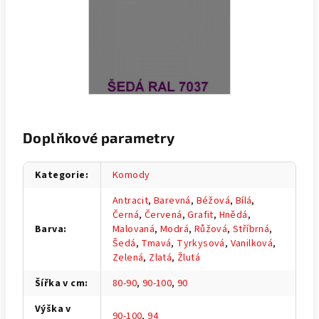
Doplňkové parametry
Kategorie
:
Komody
Antracit
,
Barevná
,
Béžová
,
Bílá
,
Černá
,
Červená
,
Grafit
,
Hnědá
,
Barva
:
Malovaná
,
Modrá
,
Růžová
,
Stříbrná
,
Šedá
,
Tmavá
,
Tyrkysová
,
Vanilková
,
Zelená
,
Zlatá
,
Žlutá
Šířka v cm
:
80-90
,
90-100
,
90
Výška v
90-100
,
94