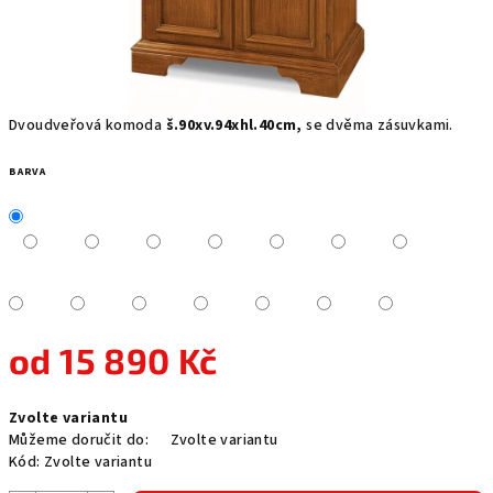
Dvoudveřová komoda
š.90xv.94xhl.40cm,
se dvěma zásuvkami.
BARVA
od
15 890 Kč
Měrná
Zvolte variantu
cena:
Můžeme doručit do:
Zvolte variantu
Kód:
Zvolte variantu