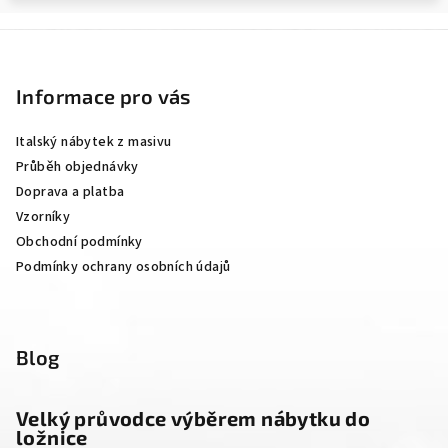
Z
á
p
Informace pro vás
a
Italský nábytek z masivu
t
Průběh objednávky
í
Doprava a platba
Vzorníky
Obchodní podmínky
Podmínky ochrany osobních údajů
Blog
Velký průvodce výběrem nábytku do
ložnice