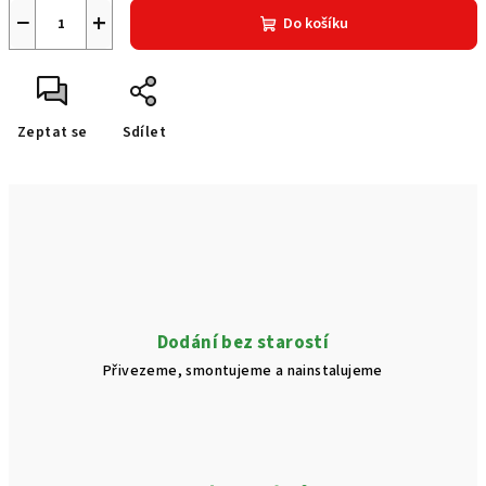
−
+
Do košíku
Zeptat se
Sdílet
Dodání bez starostí
Přivezeme, smontujeme a nainstalujeme