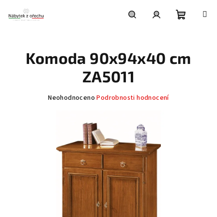
Přejít
na
obsah
Nákupní
Hledat
Přihlášení
Komoda 90x94x40 cm
košík
ZA5011
Průměrné
Neohodnoceno
Podrobnosti hodnocení
hodnocení
produktu
je
0,0
z
5
hvězdiček.