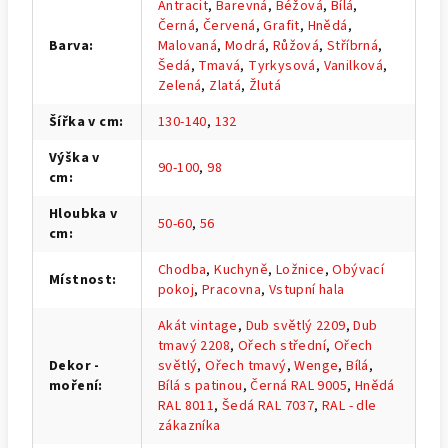
Antracit
,
Barevná
,
Béžová
,
Bílá
,
Černá
,
Červená
,
Grafit
,
Hnědá
,
Barva
:
Malovaná
,
Modrá
,
Růžová
,
Stříbrná
,
Šedá
,
Tmavá
,
Tyrkysová
,
Vanilková
,
Zelená
,
Zlatá
,
Žlutá
Šířka v cm
:
130-140
,
132
Výška v
90-100
,
98
cm
:
Hloubka v
50-60
,
56
cm
:
Chodba
,
Kuchyně
,
Ložnice
,
Obývací
Místnost
:
pokoj
,
Pracovna
,
Vstupní hala
Akát vintage
,
Dub světlý 2209
,
Dub
tmavý 2208
,
Ořech střední
,
Ořech
Dekor -
světlý
,
Ořech tmavý
,
Wenge
,
Bílá
,
moření
:
Bílá s patinou
,
Černá RAL 9005
,
Hnědá
RAL 8011
,
Šedá RAL 7037
,
RAL - dle
zákazníka