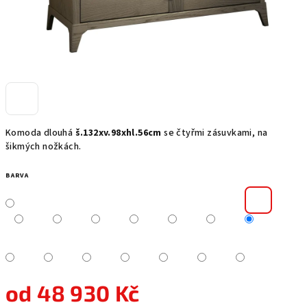
Komoda dlouhá
š.132xv.98xhl.56cm
se čtyřmi zásuvkami, na
šikmých nožkách.
BARVA
od
48 930 Kč