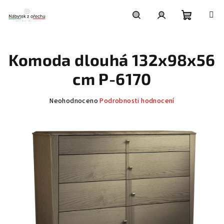
Přejít
na
obsah
Nákupní
Hledat
Přihlášení
Komoda dlouhá 132x98x56
košík
cm P-6170
Průměrné
Neohodnoceno
Podrobnosti hodnocení
hodnocení
produktu
je
0,0
z
5
hvězdiček.