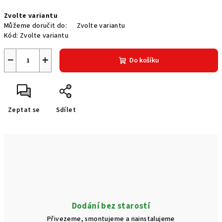
Měrná
Zvolte variantu
cena:
Můžeme doručit do:
Zvolte variantu
Kód:
Zvolte variantu
−
+
Do košíku
Zeptat se
Sdílet
Dodání bez starostí
Přivezeme, smontujeme a nainstalujeme