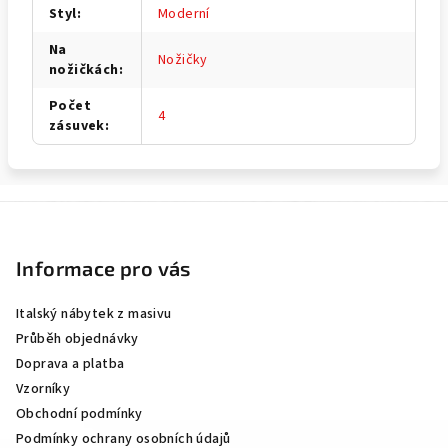
Styl
:
Moderní
Na
Nožičky
nožičkách
:
Počet
4
zásuvek
:
Z
á
p
Informace pro vás
a
Italský nábytek z masivu
t
Průběh objednávky
í
Doprava a platba
Vzorníky
Obchodní podmínky
Podmínky ochrany osobních údajů