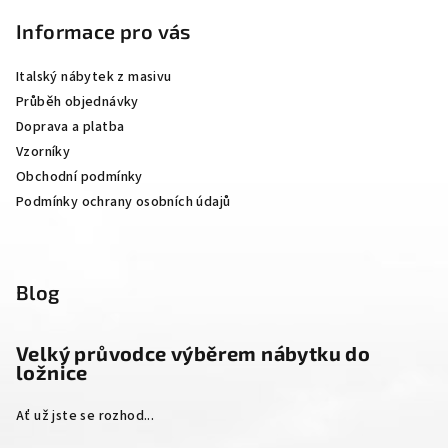
á
p
Informace pro vás
a
Italský nábytek z masivu
t
Průběh objednávky
í
Doprava a platba
Vzorníky
Obchodní podmínky
Podmínky ochrany osobních údajů
Blog
Velký průvodce výběrem nábytku do
ložnice
Ať už jste se rozhod...