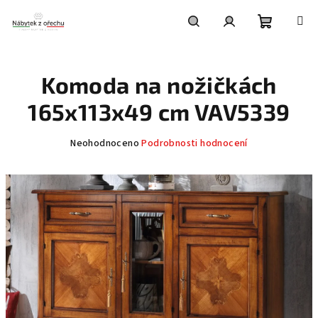
Přejít
na
obsah
Nákupní
Hledat
Přihlášení
Komoda na nožičkách
košík
165x113x49 cm VAV5339
Průměrné
Neohodnoceno
Podrobnosti hodnocení
hodnocení
produktu
je
0,0
z
5
hvězdiček.