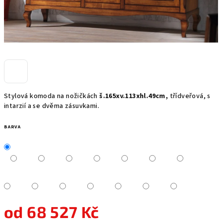
Stylová komoda na nožičkách
š.165xv.113xhl.49cm,
třídveřová, s
intarzií a se dvěma zásuvkami.
BARVA
od
68 527 Kč