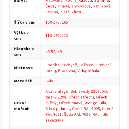
Barva
:
Malovaná
,
Modrá
,
Růžová
,
Stříbrná
,
Šedá
,
Tmavá
,
Tyrkysová
,
Vanilková
,
Zelená
,
Zlatá
,
Žlutá
Šířka v cm
:
160-170
,
165
Výška v
110-120
,
113
cm
:
Hloubka v
40-50
,
49
cm
:
Chodba
,
Kuchyně
,
Ložnice
,
Obývací
Místnost
:
pokoj
,
Pracovna
,
Vstupní hala
Materiál
:
Sklo
Akát vintage
,
Dub světlý 2209
,
Dub
tmavý 2208
,
Ořech střední
,
Ořech
Dekor -
světlý
,
Ořech tmavý
,
Wenge
,
Bílá
,
moření
:
Bílá s patinou
,
Černá RAL 9005
,
Hnědá
RAL 8011
,
Šedá RAL 7037
,
RAL - dle
zákazníka