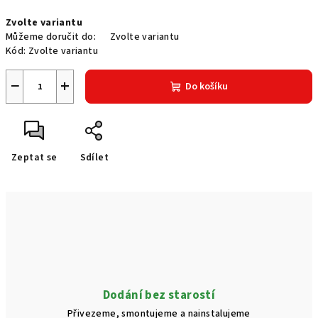
Měrná
Zvolte variantu
cena:
Můžeme doručit do:
Zvolte variantu
Kód:
Zvolte variantu
−
+
Do košíku
Zeptat se
Sdílet
Dodání bez starostí
Přivezeme, smontujeme a nainstalujeme