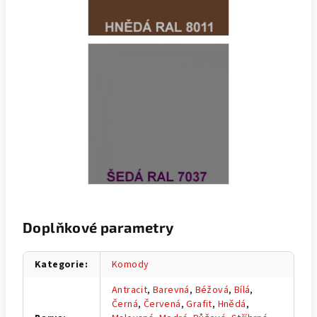
Doplňkové parametry
Kategorie
:
Komody
Antracit
,
Barevná
,
Béžová
,
Bílá
,
Černá
,
Červená
,
Grafit
,
Hnědá
,