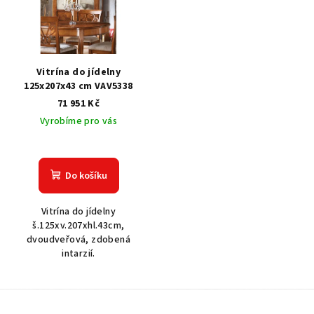
Vitrína do jídelny
125x207x43 cm VAV5338
71 951 Kč
Vyrobíme pro vás
Do košíku
Vitrína do jídelny
š.125xv.207xhl.43cm,
dvoudveřová, zdobená
intarzií.
Z