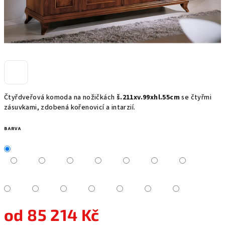
Čtyřdveřová komoda na nožičkách
š.211xv.99xhl.55cm
se čtyřmi
zásuvkami, zdobená kořenovicí a intarzií.
BARVA
od
85 214 Kč