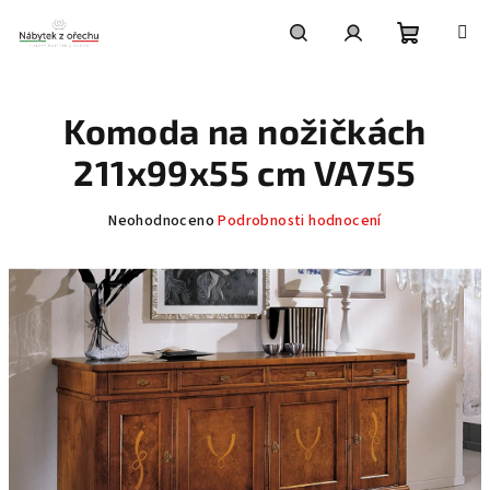
Přejít
na
obsah
Nákupní
Hledat
Přihlášení
Komoda na nožičkách
košík
211x99x55 cm VA755
Průměrné
Neohodnoceno
Podrobnosti hodnocení
hodnocení
produktu
je
0,0
z
5
hvězdiček.