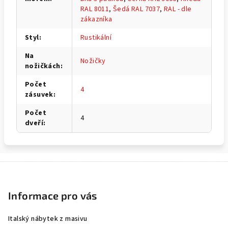
RAL 8011
,
Šedá RAL 7037
,
RAL - dle
zákazníka
Styl
:
Rustikální
Na
Nožičky
nožičkách
:
Počet
4
zásuvek
:
Počet
4
dveří
:
Z
á
p
Informace pro vás
a
Italský nábytek z masivu
t