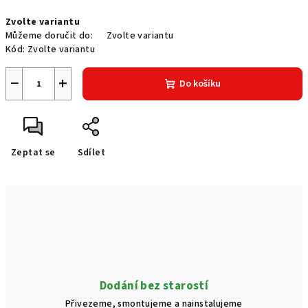
Měrná
Zvolte variantu
cena:
Můžeme doručit do:
Zvolte variantu
Kód:
Zvolte variantu
−
+
Do košíku
Zeptat se
Sdílet
Dodání bez starostí
Přivezeme, smontujeme a nainstalujeme