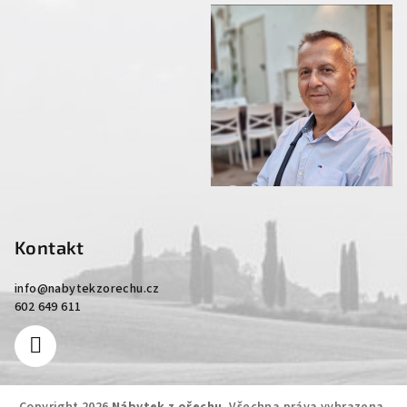
Kontakt
info
@
nabytekzorechu.cz
602 649 611
Copyright 2026
Nábytek z ořechu
. Všechna práva vyhrazena.