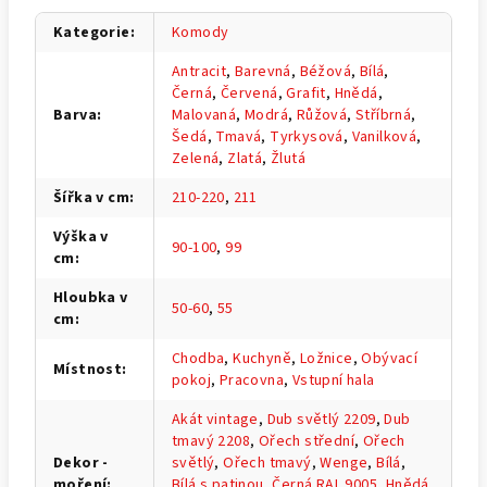
Kategorie
:
Komody
Antracit
,
Barevná
,
Béžová
,
Bílá
,
Černá
,
Červená
,
Grafit
,
Hnědá
,
Barva
:
Malovaná
,
Modrá
,
Růžová
,
Stříbrná
,
Šedá
,
Tmavá
,
Tyrkysová
,
Vanilková
,
Zelená
,
Zlatá
,
Žlutá
Šířka v cm
:
210-220
,
211
Výška v
90-100
,
99
cm
:
Hloubka v
50-60
,
55
cm
:
Chodba
,
Kuchyně
,
Ložnice
,
Obývací
Místnost
:
pokoj
,
Pracovna
,
Vstupní hala
Akát vintage
,
Dub světlý 2209
,
Dub
tmavý 2208
,
Ořech střední
,
Ořech
Dekor -
světlý
,
Ořech tmavý
,
Wenge
,
Bílá
,
moření
:
Bílá s patinou
,
Černá RAL 9005
,
Hnědá