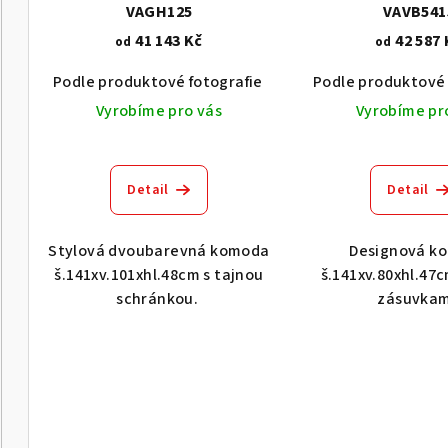
VAGH125
VAVB541
41 143 Kč
42 587 
od
od
Podle produktové fotografie
Akát vintage BT1551
Podle produktové 
Vyrobíme pro vás
Vyrobíme pr
Detail
Detail
Stylová dvoubarevná komoda
Designová k
š.141xv.101xhl.48cm s tajnou
š.141xv.80xhl.47c
schránkou.
zásuvkam