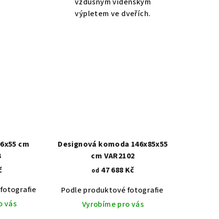
vzdušným vídeňským
výpletem ve dveřích.
6x55 cm
Designová komoda 146x85x55
3
cm VAR2102
č
47 688 Kč
od
fotografie
Dub světlý 2209
Akát vintage BT1551
Dub tmavý 2208
Dub světlý 2209
Ořech střední BT79T3
Dub tma
O
Podle produktové fotografie
Bílá
Bílá s 
o vás
Vyrobíme pro vás