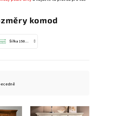
.
rozměry komod
Šířka 150 cm
becedně