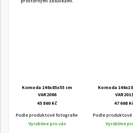
prostornými zásuvkami.
Komoda 146x85x55 cm
Komoda 146x10
VAR2086
VAR201
45 860 Kč
47 668 K
Podle produktové fotografie
Akát vintage BT1551
Podle produktové 
Vyrobíme pro vás
Vyrobíme pr