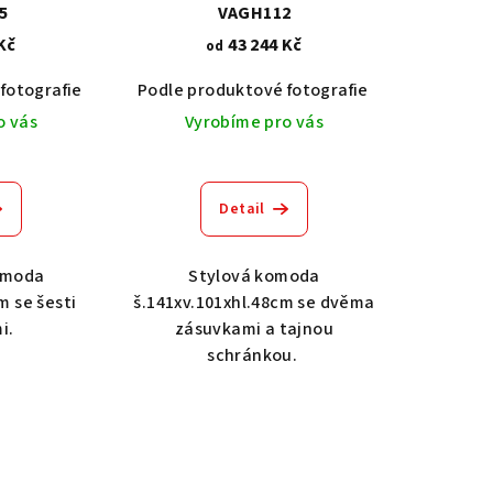
5
VAGH112
Kč
43 244 Kč
od
fotografie
Dub světlý 2209
Akát vintage BT1551
Podle produktové fotografie
Dub tmavý 2208
Dub světlý 2209
Ořech střední BT79T3
Akát vintage
Dub tma
O
o vás
Vyrobíme pro vás
Detail
omoda
Stylová komoda
m se šesti
š.141xv.101xhl.48cm se dvěma
i.
zásuvkami a tajnou
schránkou.