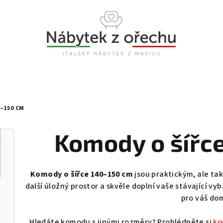
–150 CM
Komody o šířc
Komody o šířce 140–150 cm
jsou praktickým, ale t
další úložný prostor a skvěle doplní vaše stávající vy
pro váš do
Hledáte komodu s jinými rozměry? Prohlédněte si
ko