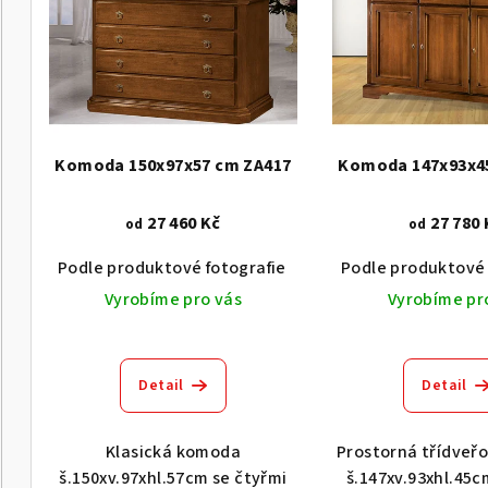
n
p
í
i
p
s
r
p
o
Komoda 150x97x57 cm ZA417
Komoda 147x93x4
r
d
27 460 Kč
27 780 
od
od
o
u
Podle produktové fotografie
Akát vintage BT1551
Podle produktové 
d
k
Vyrobíme pro vás
Vyrobíme pr
u
t
k
ů
Detail
Detail
t
ů
Klasická komoda
Prostorná třídveř
š.150xv.97xhl.57cm se čtyřmi
š.147xv.93xhl.45c