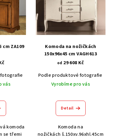
5 cm ZA109
Komoda na nožičkách
150x96x45 cm VAGH613
Kč
29 608 Kč
od
fotografie
Dub světlý 2209
Akát vintage BT1551
Podle produktové fotografie
Dub tmavý 2208
Dub světlý 2209
Ořech střední BT79T3
Akát vintage
Dub tma
O
o vás
Vyrobíme pro vás
Detail
ová komoda
Komoda na
m se třemi
nožičkách š.150xv.96xhl.45cm