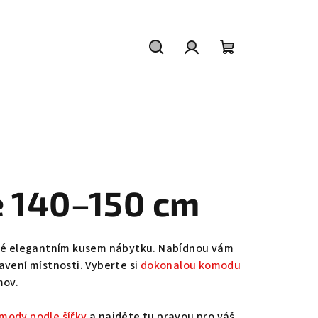
Hledat
Přihlášení
Nákupní
košík
e 140–150 cm
aké elegantním kusem nábytku. Nabídnou vám
bavení místnosti. Vyberte si
dokonalou komodu
mov.
mody podle šířky
a najděte tu pravou pro váš