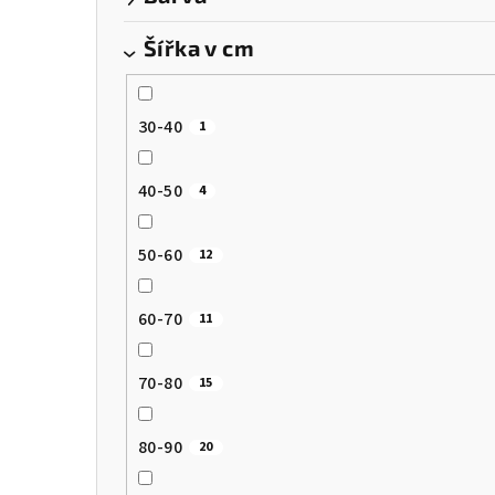
a
Šířka v cm
n
n
30-40
1
í
p
40-50
4
a
50-60
12
n
e
60-70
11
l
70-80
15
80-90
20