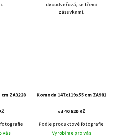
i.
dvoudveřová, se třemi
zásuvkami.
 cm ZA3228
Komoda 147x119x55 cm ZA981
Kč
40 620 Kč
od
fotografie
Dub světlý 2209
Bílá
Podle produktové fotografie
Dub tmavý 2208
Bílá s patinou BT9001-A6
Ořech střední BT79T3
Černá RAL 9005
Akát vintage
O
o vás
Vyrobíme pro vás