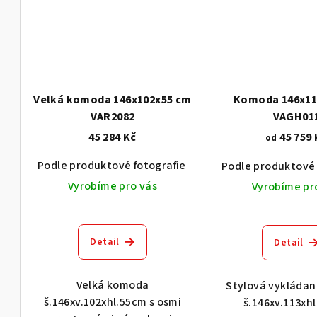
Velká komoda 146x102x55 cm
Komoda 146x11
VAR2082
VAGH01
45 284 Kč
45 759 
od
Podle produktové fotografie
Akát vintage BT1551
Podle produktové 
Vyrobíme pro vás
Vyrobíme pr
Detail
Detail
Velká komoda
Stylová vykláda
š.146xv.102xhl.55cm s osmi
š.146xv.113xh