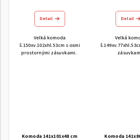
Detail
Detail
Velká komoda
Velká kom
š.150xv.102xhl.53cm s osmi
š.149xv.77xhl.53c
prostornými zásuvkami.
zásuvkam
Komoda 141x101x48 cm
Komoda 141x8