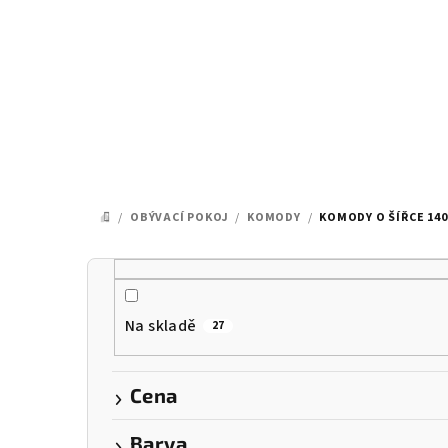
Přejít
na
obsah
/
OBÝVACÍ POKOJ
/
KOMODY
/
KOMODY O ŠÍŘCE 140
DOMŮ
P
o
Na skladě
27
s
t
Cena
r
Barva