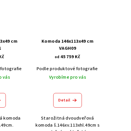
3x49 cm
Komoda 146x113x49 cm
1
VAGH09
Kč
45 759 Kč
od
Dub světlý 2209
Dub tmavý 2208
Ořech střední BT79T3
O
fotografie
Akát vintage BT1551
Podle produktové fotografie
Dub světlý 2209
Bílá
Dub tma
Bílá s 
o vás
Vyrobíme pro vás
Detail
ná komoda
Starožitná dvoudveřová
l.49cm.
komoda š.146xv.113xhl.49cm s