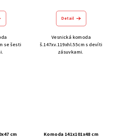
Detail
oda
Vesnická komoda
m se šesti
š.147xv.119xhl.55cm s devíti
i.
zásuvkami.
0x47 cm
Komoda 141x101x48 cm