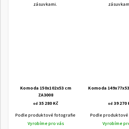
zásuvkami.
zásuvkam
Komoda 150x102x53 cm
Komoda 149x77x53
ZA3008
35 280 Kč
39 270 
od
od
Podle produktové fotografie
Akát vintage BT1551
Podle produktové 
Vyrobíme pro vás
Vyrobíme pr