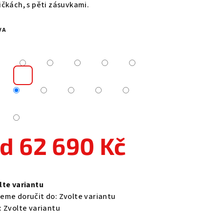
ičkách, s pěti zásuvkami.
VA
zdiček.
od
62 690 Kč
ná
a:
lte variantu
eme doručit do:
Zvolte variantu
:
Zvolte variantu