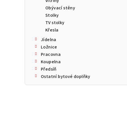
Vitríny
a
Obývací stěny
n
Stolky
TV stolky
n
Křesla
í
Jídelna
p
Ložnice
Pracovna
a
Koupelna
n
Předsíň
Ostatní bytové doplňky
e
l