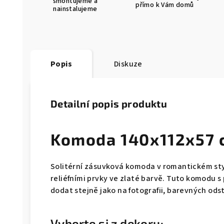
smontujeme a
přímo k Vám domů
nainstalujeme
Popis
Diskuze
Detailní popis produktu
Komoda 140x112x57 
Solitérní zásuvková komoda v romantickém sty
reliéfními prvky ve zlaté barvě. Tuto komodu 
dodat stejně jako na fotografii, barevných ods
Vyberte si z dekoru: