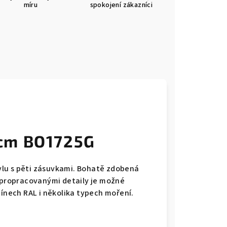
míru
spokojení zákazníci
cm BO1725G
lu s pěti zásuvkami. Bohatě zdobená
s propracovanými detaily je možné
tínech RAL i několika typech moření.