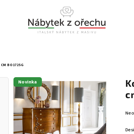
 CM BO1725G
K
Novinka
c
Prů
Neo
hod
pro
Des