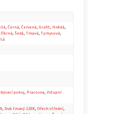
ílá
,
Černá
,
Červená
,
Grafit
,
Hnědá
,
tříbrná
,
Šedá
,
Tmavá
,
Tyrkysová
,
utá
bývací pokoj
,
Pracovna
,
Vstupní
09
,
Dub tmavý 2208
,
Ořech střední
,