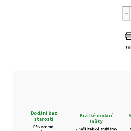
−
Ti
Dodání bez
Krátké dodací
M
starostí
lhůty
Přivezeme,
Z naší italské truhlárny