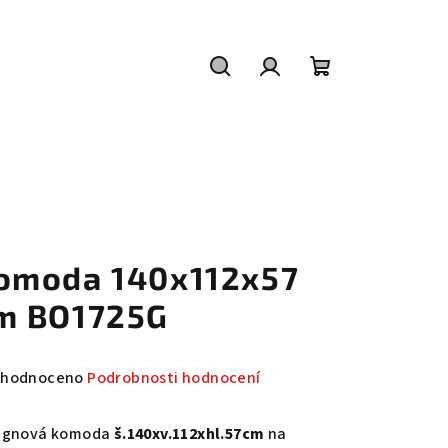
Hledat
Přihlášení
Nákupní
košík
omoda 140x112x57
m BO1725G
měrné
hodnoceno
Podrobnosti hodnocení
nocení
duktu
ignová komoda
š.140xv.112xhl.57cm
na