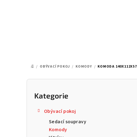
Přejít
na
obsah
/
OBÝVACÍ POKOJ
/
KOMODY
/
KOMODA 140X112X57
DOMŮ
P
o
Kategorie
Přeskočit
kategorie
s
Obývací pokoj
t
Sedací soupravy
r
Komody