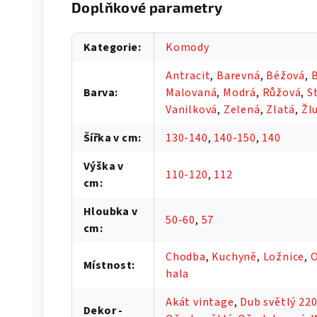
Doplňkové parametry
Kategorie
:
Komody
Antracit
,
Barevná
,
Béžová
,
B
Barva
:
Malovaná
,
Modrá
,
Růžová
,
S
Vanilková
,
Zelená
,
Zlatá
,
Žl
Šířka v cm
:
130-140
,
140-150
,
140
Výška v
110-120
,
112
cm
:
Hloubka v
50-60
,
57
cm
:
Chodba
,
Kuchyně
,
Ložnice
,
O
Místnost
:
hala
Akát vintage
,
Dub světlý 22
Dekor -