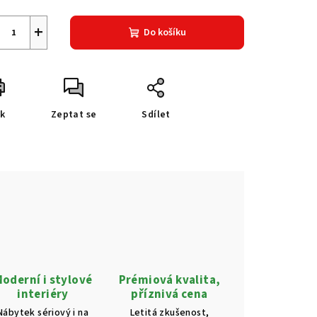
+
Do košíku
sk
Zeptat se
Sdílet
oderní i stylové
Prémiová kvalita,
interiéry
příznivá cena
Nábytek sériový i na
Letitá zkušenost,