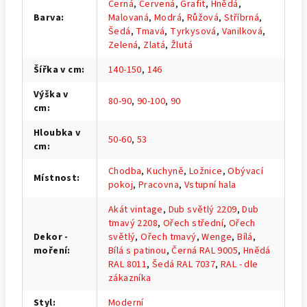
Černá
,
Červená
,
Grafit
,
Hnědá
,
Barva
:
Malovaná
,
Modrá
,
Růžová
,
Stříbrná
,
Šedá
,
Tmavá
,
Tyrkysová
,
Vanilková
,
Zelená
,
Zlatá
,
Žlutá
Šířka v cm
:
140-150
,
146
Výška v
80-90
,
90-100
,
90
cm
:
Hloubka v
50-60
,
53
cm
:
Chodba
,
Kuchyně
,
Ložnice
,
Obývací
Místnost
:
pokoj
,
Pracovna
,
Vstupní hala
Akát vintage
,
Dub světlý 2209
,
Dub
tmavý 2208
,
Ořech střední
,
Ořech
Dekor -
světlý
,
Ořech tmavý
,
Wenge
,
Bílá
,
moření
:
Bílá s patinou
,
Černá RAL 9005
,
Hnědá
RAL 8011
,
Šedá RAL 7037
,
RAL - dle
zákazníka
Styl
:
Moderní