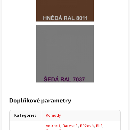
Doplňkové parametry
Kategorie
:
Komody
Antracit
,
Barevná
,
Béžová
,
Bílá
,