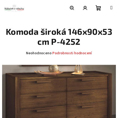
Přejít
na
obsah
Nákupní
Hledat
Přihlášení
Komoda široká 146x90x53
košík
cm P-4252
Průměrné
Neohodnoceno
Podrobnosti hodnocení
hodnocení
produktu
je
0,0
z
5
hvězdiček.