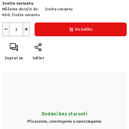
Zvolte variantu
cena:
Můžeme doručit do:
Zvolte variantu
Kód:
Zvolte variantu
−
+
Do košíku
Zeptat se
Sdílet
Dodání bez starostí
Přivezeme, smontujeme a nainstalujeme