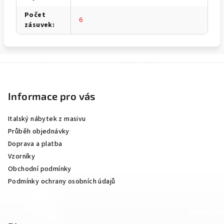
Počet
6
zásuvek
:
Z
á
p
Informace pro vás
a
Italský nábytek z masivu
t
Průběh objednávky
í
Doprava a platba
Vzorníky
Obchodní podmínky
Podmínky ochrany osobních údajů