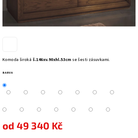
Komoda široká
š.146xv.90xhl.53cm
se šesti zásuvkami.
BARVA
od
49 340 Kč
Měrná