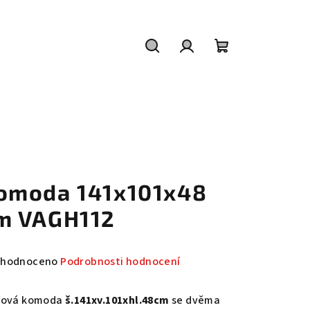
Hledat
Přihlášení
Nákupní
košík
omoda 141x101x48
m VAGH112
měrné
hodnoceno
Podrobnosti hodnocení
nocení
duktu
lová komoda
š.141xv.101xhl.48cm
se dvěma