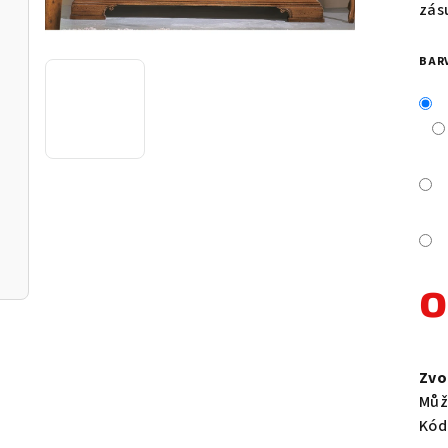
je
zás
0,0
z
BAR
5
hvě
Měr
cen
Zvo
Můž
Kód