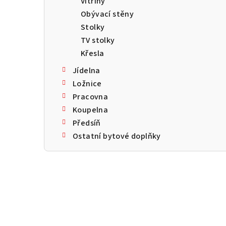
Vitríny
a
Obývací stěny
n
Stolky
TV stolky
n
Křesla
í
Jídelna
p
Ložnice
Pracovna
a
Koupelna
n
Předsíň
Ostatní bytové doplňky
e
l