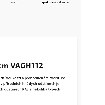
míru
spokojení zákazníci
cm VAGH112
ní velikosti a jednoduchém tvaru. Po
u v přírodních hnědých odstínech
je
h odstínech RAL a několika typech