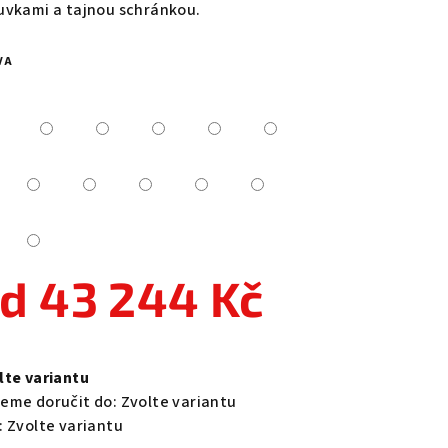
uvkami a tajnou schránkou.
VA
zdiček.
od
43 244 Kč
ná
a:
lte variantu
eme doručit do:
Zvolte variantu
:
Zvolte variantu