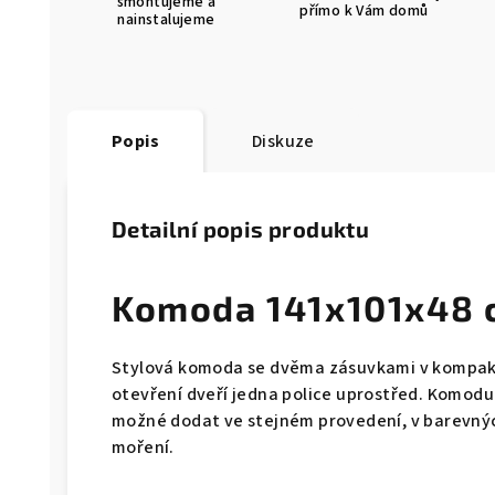
smontujeme a
přímo k Vám domů
nainstalujeme
Popis
Diskuze
Detailní popis produktu
Komoda 141x101x48 
Stylová komoda se dvěma zásuvkami v kompakt
otevření dveří jedna police uprostřed. Komod
možné dodat ve stejném provedení, v barevnýc
moření.