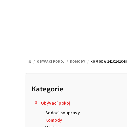
Přejít
na
obsah
/
OBÝVACÍ POKOJ
/
KOMODY
/
KOMODA 141X101X48
DOMŮ
P
o
Kategorie
Přeskočit
kategorie
s
Obývací pokoj
t
Sedací soupravy
r
Komody