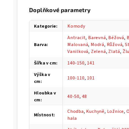
Doplňkové parametry
Kategorie
:
Komody
Antracit
,
Barevná
,
Béžová
,
B
Barva
:
Malovaná
,
Modrá
,
Růžová
,
S
Vanilková
,
Zelená
,
Zlatá
,
Žl
Šířka v cm
:
140-150
,
141
Výška v
100-110
,
101
cm
:
Hloubka v
40-50
,
48
cm
:
Chodba
,
Kuchyně
,
Ložnice
,
O
Místnost
:
hala