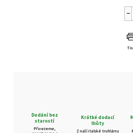
−
Ti
Dodání bez
Krátké dodací
M
starostí
lhůty
Přivezeme,
Z naší italské truhlárny