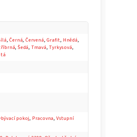
ílá
,
Černá
,
Červená
,
Grafit
,
Hnědá
,
tříbrná
,
Šedá
,
Tmavá
,
Tyrkysová
,
utá
bývací pokoj
,
Pracovna
,
Vstupní