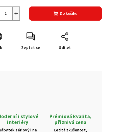
+
Do košíku
sk
Zeptat se
Sdílet
oderní i stylové
Prémiová kvalita,
interiéry
příznivá cena
Nábytek sériový i na
Letitá zkušenost,