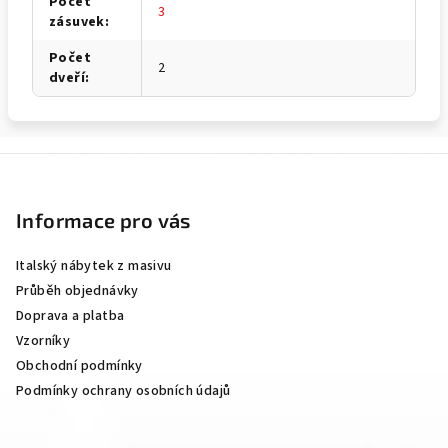
Počet
3
zásuvek
:
Počet
2
dveří
:
Z
á
p
Informace pro vás
a
Italský nábytek z masivu
t
Průběh objednávky
í
Doprava a platba
Vzorníky
Obchodní podmínky
Podmínky ochrany osobních údajů