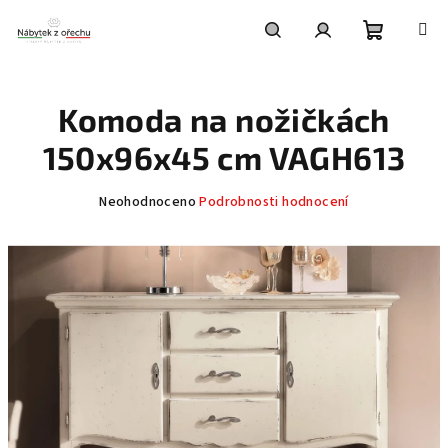
Přejít
na
obsah
Nákupní
Hledat
Přihlášení
Komoda na nožičkách
košík
150x96x45 cm VAGH613
Průměrné
Neohodnoceno
Podrobnosti hodnocení
hodnocení
produktu
je
0,0
z
5
hvězdiček.