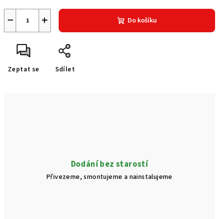
−
+
Do košíku
Zeptat se
Sdílet
Dodání bez starostí
Přivezeme, smontujeme a nainstalujeme