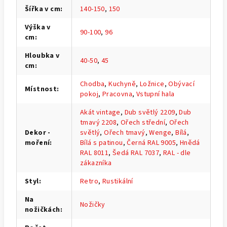
Šířka v cm
:
140-150
,
150
Výška v
90-100
,
96
cm
:
Hloubka v
40-50
,
45
cm
:
Chodba
,
Kuchyně
,
Ložnice
,
Obývací
Místnost
:
pokoj
,
Pracovna
,
Vstupní hala
Akát vintage
,
Dub světlý 2209
,
Dub
tmavý 2208
,
Ořech střední
,
Ořech
Dekor -
světlý
,
Ořech tmavý
,
Wenge
,
Bílá
,
moření
:
Bílá s patinou
,
Černá RAL 9005
,
Hnědá
RAL 8011
,
Šedá RAL 7037
,
RAL - dle
zákazníka
Styl
:
Retro
,
Rustikální
Na
Nožičky
nožičkách
: