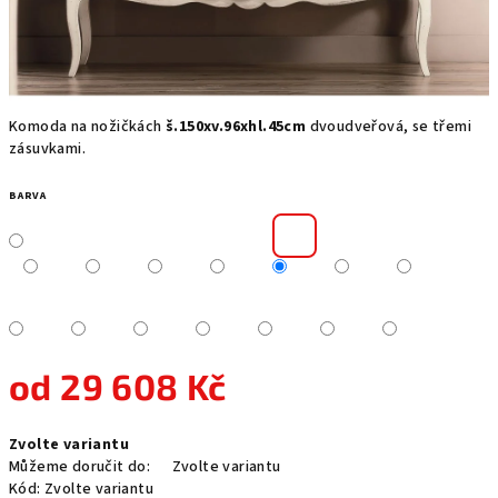
Komoda na nožičkách
š.150xv.96xhl.45cm
dvoudveřová, se třemi
zásuvkami.
BARVA
od
29 608 Kč
Měrná
Zvolte variantu
cena:
Můžeme doručit do:
Zvolte variantu
Kód:
Zvolte variantu